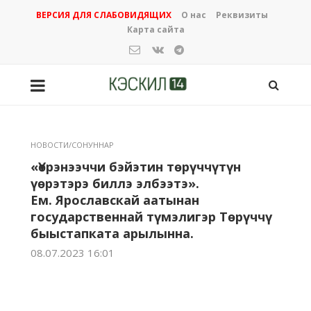
ВЕРСИЯ ДЛЯ СЛАБОВИДЯЩИХ
О нас
Реквизиты
Карта сайта
НОВОСТИ/СОНУННАР
«Үөрэнээччи бэйэтин төрүччүтүн
үөрэтэрэ биллэ элбээтэ».
Ем. Ярославскай аатынан
государственнай түмэлигэр Төрүччү
быыстапката арылынна.
08.07.2023 16:01