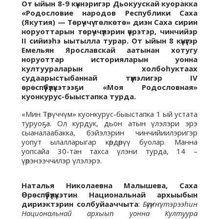
От ыйын 8-9 күннэригэр Дьокуускай куоракка
«Родословие народов Республики Саха
(Якутия) — Төрүччү төлкөтө» диэн Саха сирин
норуоттарын төрүччүлэрин үөрэтэр, чинчийэр
II сийиэһэ ыытылла турар. От ыйын 8 күнүгэр
Емельян Ярославскай аатынан хотугу
норуоттар историяларын уонна
култуураларын холбоһуктаах
судаарыстыбаннай түмэлигэр IV
өрөспүүбүлүкэтээҕи «Моя Родословная»
куонкурус-быыстапка турда.
«Мин Төрүччүм» куонкурус-быыстапка 1 ый устата
туруоҕа. Ол курдук, дьон атын үлэлэри эрэ
сыаналаабакка, бэйэлэрин чинчийиилэригэр
уопут ылалларыгар көрдөрүү буолар. Манна
уопсайа 30-тан тахса үлэни турда, 14 –
үөрэнээччилэр үлэлэрэ.
Наталья Николаевна Малышева, Саха
Өрөспүүбүлүкэтин Национальнай архыыбын
дириэктэрин солбуйааччыта
:
Бүгүҥҥү тэрээһин
Национальнай архыып уонна Култуура