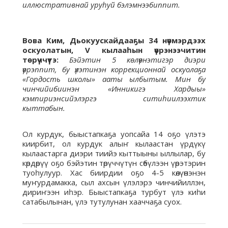
иллюстративнай уруһуй бэлэмнээбиппит.
Вова Ким, Дьокуускайдааҕы 34 нүөмэрдээх
оскуолатын, V кылааһын үөрэнээчитин
төрүччүтэ:
Бэйэтин 5 көлүөнэтигэр диэри
үөрэппит, бу үлэтинэн коррекционнай оскуолаҕа
«Гордость школы» ааты ылбытым. Мин бу
чинчийибиинэн «Инникигэ Хардыы»
кэмпириэнсийэлэргэ ситиһиилээхтик
кыттабын.
Ол курдук, быыстапкаҕа уопсайа 14 оҕо үлэтэ
киирбит, ол курдук алыҥ кылаастан үрдүкү
кылаастарга диэри тиийэ кыттыыны ыллылар, бу
көрдөрүү оҕо бэйэтин төрүччүтүн сөбүлээн үөрэтэрин
туоһулуур. Хас биирдии оҕо 4-5 көлүөнэнэн
муҥурдамакка, сыл ахсын үлэлэрэ чинчийиллэн,
дириҥээн иһэр. Быыстапкаҕа турбут үлэ киһи
сатабылынан, үлэ тутулунан хааччаҕа суох.