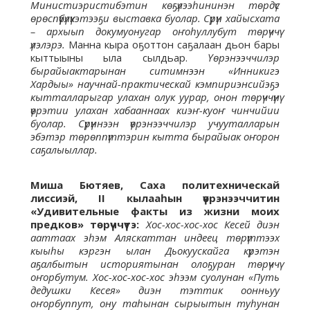
Министиэристибэтин көҕүлээһининэн төрдүс
өрөспүүбүлүкэтээҕи выставка буолар. Сүрүн хайысхата
– архыып докумуонугар оҥоһуллубут төрүччү
үлэлэрэ.
Манна кыра оҕоттон саҕалаан дьон бары
кыттыыны ыла сылдьар.
Үөрэнээччилэр
бырайыактарынан ситимнээн «Инникигэ
Хардыы» научнай-практическай кэмпириэнсийэҕэ
кытталларыгар улахан олук уурар, онон төрүччүнү
үөрэтии улахан хабааннаах киэҥ-куоҥ чинчийии
буолар. Сүрүннээн үөрэнээччилэр учууталларын
эбэтэр төрөппүттэрин кытта бырайыак оҥорон
саҕалыыллар.
Миша Бютяев, Саха политехническай
лиссиэй, II кылааһын үөрэнээччитин
«Удивительные факты из жизни моих
предков» төрүччүтэ:
Хос-хос-хос-хос Кесей диэн
ааттаах эһэм Аляскаттан индеец төрүттээх
кыыһы кэргэн ылан Дьокуускайга күрэтэн
аҕалбытын историятынан олоҕуран төрүччү
оҥорбутум. Хос-хос-хос-хос эһээм суолунан «Путь
дедушки Кесея» диэн тэттик оонньуу
оҥорбуппут, ону таһынан сырыытын туһунан