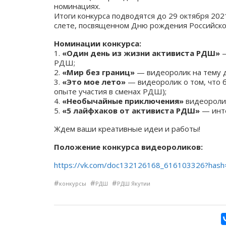
номинациях.
Итоги конкурса подводятся до 29 октября 202
слете, посвященном Дню рождения Российско
Номинации конкурса:
1.
«Один день из жизни активиста РДШ»
—
РДШ;
2.
«Мир без границ»
— видеоролик на тему 
3.
«Это мое лето»
— видеоролик о том, что 
опыте участия в сменах РДШ);
4.
«Необычайные приключения»
видеоролик
5.
«5 лайфхаков от активиста РДШ»
— инте
Ждем ваши креативные идеи и работы!
Положение конкурса видеороликов:
https://vk.com/doc132126168_616103326?ha
#
#
#
конкурсы
РДШ
РДШ Якутии