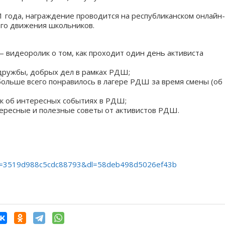
1 года, награждение проводится на республиканском онлайн-
го движения школьников.
 видеоролик о том, как проходит один день активиста
дружбы, добрых дел в рамках РДШ;
больше всего понравилось в лагере РДШ за время смены (об
 об интересных событиях в РДШ;
ресные и полезные советы от активистов РДШ.
sh=3519d988c5cdc88793&dl=58deb498d5026ef43b