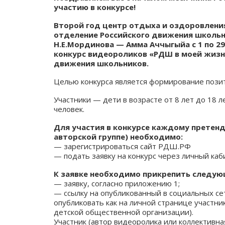
участию в конкурсе!
Второй год центр отдыха и оздоровления
отделение Российского движения школьни
Н.Е.Мординова — Амма Аччыгыйа с 1 по 2
конкурс видеороликов «РДШ в моей жизн
движения школьников.
Целью конкурса является формирование пози
Участники — дети в возрасте от 8 лет до 18 л
человек.
Для участия в конкурсе каждому претен
авторской группе) необходимо:
— зарегистрироваться сайт РДШ.РФ
— подать заявку на конкурс через личный каби
К заявке необходимо прикрепить следую
— заявку, согласно приложению 1;
— ссылку на опубликованный в социальных се
опубликовать как на личной странице участни
детской общественной организации).
Участник (автор видеоролика или коллективная