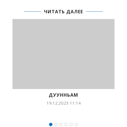
ЧИТАТЬ ДАЛЕЕ
АМ
БИҺИГИ ОСКУОЛАБЫТЫГАР —
КҮНЭ
1:14
06.10.2023 16:39