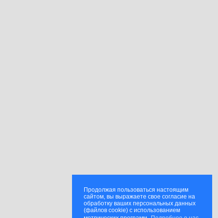
Продолжая пользоваться настоящим
сайтом, вы выражаете свое согласие на
обработку ваших персональных данных
(файлов cookie) с использованием
метрических программ.
Подробнее о нас