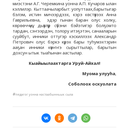
миэстэни А.Г. Черемкина уонна А.П. Кучаров ылан
кэллилэр. Кыттаачыларбыт: уопуттаах,барытыгар
бэлэм, истин мичээрдээх, кэрэ көстүүлээх Анна
Гаврильевна, эдэр гынан баран олус холку,
көрөөччүнү, дьүүллүүр сүбэни бэйэтигэр болҕомто
тардан, сэҥээрдэн, толору итэҕэтэн, санааларын
сууйбут, инники оттугэр кэскиллээх Александр
Петрович олус бэркэ күрэх бары туһумэхтэрин
ааҕан инники күөҥҥэ сырыттылар, барытын
дохсун ытык тыаһынан аастылар.
Кыайыылаахтарга Уруй-Айхал!
Муома улууһа
,
Соболоох оскуолата
#
педагог уонна настаабынньык сыла