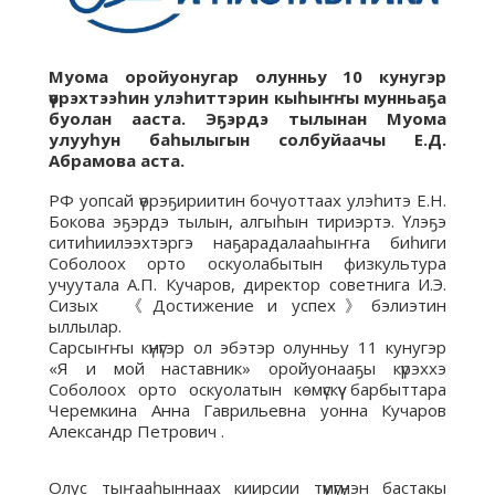
Муома оройуонугар олунньу 10 кунугэр
үөрэхтээһин улэһиттэрин кыһыҥҥы мунньаҕа
буолан ааста. Эҕэрдэ тылынан Муома
улууһун баһылыгын солбуйаачы Е.Д.
Абрамова аста.
РФ уопсай үөрэҕириитин бочуоттаах улэһитэ Е.Н.
Бокова эҕэрдэ тылын, алгыһын тириэртэ. Үлэҕэ
ситиһиилээхтэргэ наҕарадалааһыҥҥа биһиги
Соболоох орто оскуолабытын физкультура
учуутала А.П. Кучаров, директор советнига И.Э.
Сизых 《Достижение и успех》бэлиэтин
ыллылар.
Сарсыҥҥы күнүгэр ол эбэтэр олунньу 11 кунугэр
«Я и мой наставник» оройуонааҕы күрэххэ
Соболоох орто оскуолатын көмүскүү барбыттара
Черемкина Анна Гаврильевна уонна Кучаров
Александр Петрович .
Олус тыҥааһыннаах киирсии түмүгүнэн бастакы