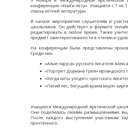
9 ноября в Международной Арктической ш
конференция «Книги лета». Учащиеся с 7 по 1
списка летней литературы.
В начале мероприятия слушателям и участн
школьников. Он действует в формате онлайн
редактировать в любое время. Также учите
предмет заинтересованности в чтении и удов
На конференции были представлены произв
Среди них:
«Алые паруса» русского писателя Алекс
«Портрет Дориана Грея» ирландского п
«Когда киты уходят» чукотского писат
«Пегий пёс, бегущий краем моря» кирги
Учащиеся Международной Арктической школы
Они поделились своими размышлениями, выд
После каждого выступления участникам за
прочтённого.