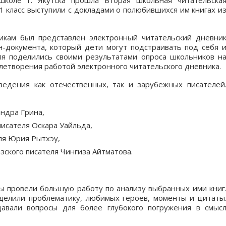
коле г. Якутска прошла Вторая школьная читательска
1 класс выступили с докладами о полюбившихся им книгах и
икам был представлен электронный читательский дневни
-документа, который дети могут подстраивать под себя 
ля поделились своими результатами опроса школьников н
летворения работой электронного читательского дневника.
едения как отечественных, так и зарубежных писателей
андра Грина,
исателя Оскара Уайльда,
еля Юрия Рытхэу,
зского писателя Чингиза Айтматова.
 провели большую работу по анализу выбранных ими книг
елили проблематику, любимых героев, моменты и цитаты
давали вопросы для более глубокого погружения в смыс