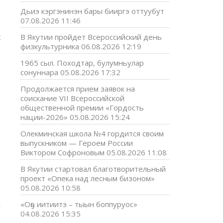
я
з
Дьиэ кэргэнинэн бары бииргэ оттуубут
07.08.2026 11:46
к
В Якутии пройдет Всероссийский день
и
физкультурника
06.08.2026 12:19
а
1965 сыл. Походтар, булумньулар
сонуннара
05.08.2026 17:32
.
Продолжается прием заявок на
соискание VII Всероссийской
общественной премии «Гордость
нации-2026»
05.08.2026 15:24
Олекминская школа №4 гордится своим
выпускником — Героем России
Виктором Софроновым
05.08.2026 11:08
В Якутии стартовал благотворительный
проект «Опека над лесным бизоном»
.
05.08.2026 10:58
.
«Оҕо иитиитэ – тыын боппуруос»
л
04.08.2026 15:35