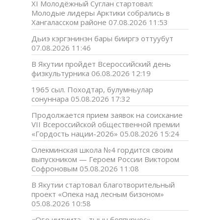
XI Молодёжный Суглан стартовал:
Молодые лидеры Арктики собрались в
Хангаласском районе
07.08.2026 11:53
Дьиэ кэргэнинэн бары бииргэ оттуубут
07.08.2026 11:46
В Якутии пройдет Всероссийский день
физкультурника
06.08.2026 12:19
1965 сыл. Походтар, булумньулар
сонуннара
05.08.2026 17:32
Продолжается прием заявок на соискание
VII Всероссийской общественной премии
«Гордость нации-2026»
05.08.2026 15:24
Олекминская школа №4 гордится своим
выпускником — Героем России Виктором
Софроновым
05.08.2026 11:08
В Якутии стартовал благотворительный
проект «Опека над лесным бизоном»
05.08.2026 10:58
«Оҕо иитиитэ – тыын боппуруос»