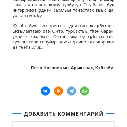
сахалыы таҥастаах ким турбутун. Ону баара, бүтүн
интэринээт үрдүнэн сахалыы таҥастаах кыыс да,
уол да суох үһү!
ХХ үйэ бүтүүтэ интэринээт дьиэтин көтүрбүттэрэ.
Ыскылааттаах этэ. Онто, турбахтыы түһэн баран,
умайан хаалбыта. Онтон ыла бу сүүрбэччэ сыл
тухары киһи соһуйар, дьиктиргиир түгэнигэр ким
да түбэһэ илик.
Петр Ноговицын, Арыктаах, Кэбээйи.
ДОБАВИТЬ КОММЕНТАРИЙ