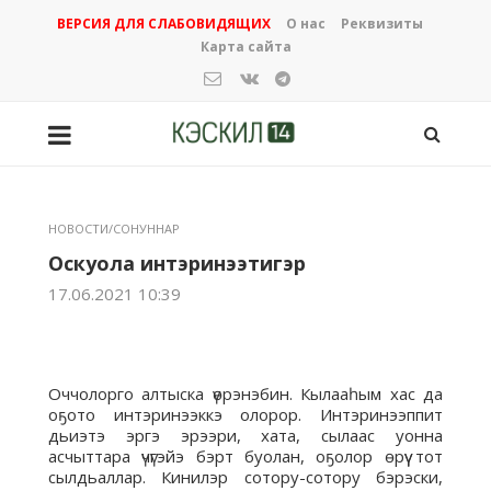
ВЕРСИЯ ДЛЯ СЛАБОВИДЯЩИХ
О нас
Реквизиты
Карта сайта
НОВОСТИ/СОНУННАР
Оскуола интэринээтигэр
17.06.2021 10:39
Оччолорго алтыска үөрэнэбин. Кылааһым хас да
оҕото интэринээккэ олорор. Интэринээппит
дьиэтэ эргэ эрээри, хата, сылаас уонна
асчыттара үчүгэйэ бэрт буолан, оҕолор өрүү тот
сылдьаллар. Кинилэр сотору-сотору бэрэски,