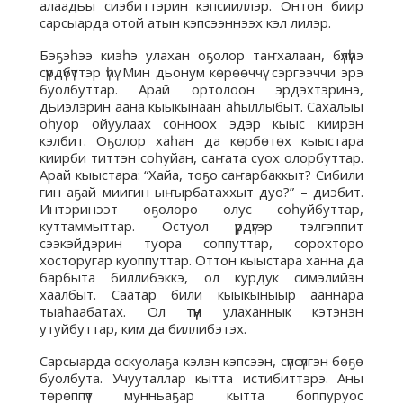
алаадьы сиэбиттэрин кэпсииллэр. Онтон биир
сарсыарда отой атын кэпсээннээх кэл лилэр.
Бэҕэһээ киэһэ улахан оҕолор таҥхалаан, бүлүүһэ
сүүрдүбүттэр үһү. Мин дьонум көрөөччү, сэргээччи эрэ
буолбуттар. Арай ортолоон эрдэхтэринэ,
дьиэлэрин аана кыыкынаан аһыллыбыт. Сахалыы
оһуор ойуулаах сонноох эдэр кыыс киирэн
кэлбит. Оҕолор хаһан да көрбөтөх кыыстара
киирби титтэн соһуйан, саҥата суох олорбуттар.
Арай кыыстара: “Хайа, тоҕо саҥарбаккыт? Сибили
гин аҕай миигин ыҥырбатаххыт дуо?” – диэбит.
Интэринээт оҕолоро олус соһуйбуттар,
куттаммыттар. Остуол үрдүгэр тэлгэппит
сээкэйдэрин туора соппуттар, сорохторо
хосторугар куоппуттар. Оттон кыыстара ханна да
барбыта биллибэккэ, ол курдук симэлийэн
хаалбыт. Саатар били кыыкыныыр ааннара
тыаһаабатах. Ол түүн улаханнык кэтэнэн
утуйбуттар, ким да биллибэтэх.
Сарсыарда оскуолаҕа кэлэн кэпсээн, сүпсүлгэн бөҕө
буолбута. Учууталлар кытта истибиттэрэ. Аны
төрөппүт мунньаҕар кытта боппуруос