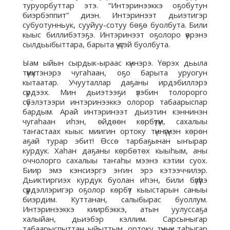
туруорбуттар этэ. “Интэринээккэ оҕобутун
биэрбэппит” диэн. Интэринээт дьиэтигэр
субуотунньук, сууйуу-сотуу бөҕө буолбута. Били
кыыс биллибэтэҕэ. Интэринээт оҕолоро үөрэнэ
сылдьыбыттара, барыта үчүгэй буолбута.
Ыам ыйын сырдык-ыраас күннэрэ. Үөрэх дьыла
түмүктэнэрэ чугаһаан, оҕо барыта уруогун
кытаатар. Учууталлар даҕаны ирдэбиллэрэ
сүрдээх. Мин дьиэтээҕи үлэбин толорорго
сүбэлэтээри интэринээккэ олорор табаарыспар
бардым. Арай интэринээт дьиэтин кэннинэн
чугаһаан иһэн, өйдөөн көрбүтүм, сахалыы
таҥастаах кыыс миигин ортоку түннүгүнэн көрөн
аҕай турар эбит! Өссө тарбаҕынан ыҥырар
курдук. Хаһан даҕаны көрбөтөх кыыһым, аны
оччолорго сахалыы таҥаһы мээнэ кэтии суох.
Биир эмэ кэнсиэргэ эҥин эрэ кэтээччилэр.
Дьиктиргиэх курдук буолан иһэн, били бүлүүһэ
сүүрдэллэригэр оҕолор көрбүт кыыстарын саныы
биэрдим. Куттанан, салыбырас буоллум.
Интэринээккэ киирбэккэ, атын уулуссаҕа
халыйан, дьиэбэр кэллим. Сарсыныгар
табаарыспыттан ыйыттым, ортоку түннүк таһыгар