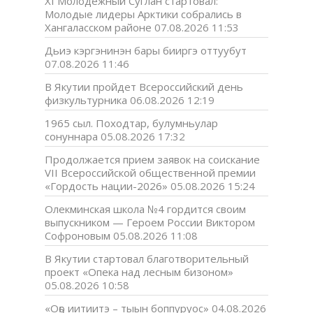
XI Молодёжный Суглан стартовал:
Молодые лидеры Арктики собрались в
Хангаласском районе
07.08.2026 11:53
Дьиэ кэргэнинэн бары бииргэ оттуубут
07.08.2026 11:46
В Якутии пройдет Всероссийский день
физкультурника
06.08.2026 12:19
1965 сыл. Походтар, булумньулар
сонуннара
05.08.2026 17:32
Продолжается прием заявок на соискание
VII Всероссийской общественной премии
«Гордость нации-2026»
05.08.2026 15:24
Олекминская школа №4 гордится своим
выпускником — Героем России Виктором
Софроновым
05.08.2026 11:08
В Якутии стартовал благотворительный
проект «Опека над лесным бизоном»
05.08.2026 10:58
«Оҕо иитиитэ – тыын боппуруос»
04.08.2026