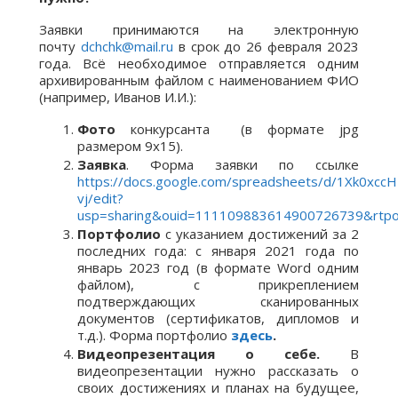
Заявки принимаются на электронную
почту
dchchk@mail.ru
в срок до 26 февраля 2023
года. Всё необходимое отправляется одним
архивированным файлом с наименованием ФИО
(например, Иванов И.И.):
Фото
конкурсанта (в формате jpg
размером 9х15).
Заявка
. Форма заявки по ссылке
https://docs.google.com/spreadsheets/d/1Xk0xcc
vj/edit?
usp=sharing&ouid=111109883614900726739&rtpo
Портфолио
с указанием достижений за 2
последних года: с января 2021 года по
январь 2023 год (в формате Word одним
файлом), с прикреплением
подтверждающих сканированных
документов (сертификатов, дипломов и
т.д.). Форма портфолио
здесь
.
Видеопрезентация о себе.
В
видеопрезентации нужно рассказать о
своих достижениях и планах на будущее,