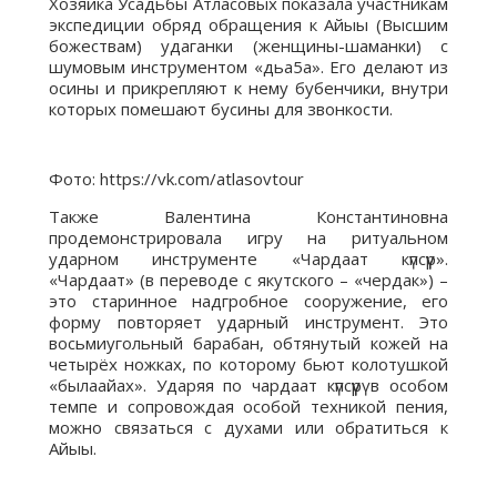
Хозяйка Усадьбы Атласовых показала участникам
экспедиции обряд обращения к Айыы (Высшим
божествам) удаганки (женщины-шаманки) с
шумовым инструментом «дьа5а». Его делают из
осины и прикрепляют к нему бубенчики, внутри
которых помешают бусины для звонкости.
Фото: https://vk.com/atlasovtour
Также Валентина Константиновна
продемонстрировала игру на ритуальном
ударном инструменте «Чардаат күпсүүр».
«Чардаат» (в переводе с якутского – «чердак») –
это старинное надгробное сооружение, его
форму повторяет ударный инструмент. Это
восьмиугольный барабан, обтянутый кожей на
четырёх ножках, по которому бьют колотушкой
«былаайах». Ударяя по чардаат күпсүүрү в особом
темпе и сопровождая особой техникой пения,
можно связаться с духами или обратиться к
Айыы.