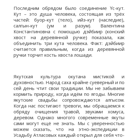
Последним обрядом было соединение Үс-кут.
Кут – это душа человека, состоящая из трёх
частей: буор-кут (тело), ийэ-кут (наследие),
салгын-кут (ум и разум). Валентина
Константиновна с помощью дэйбиир (конский
хвост на деревянной ручке) показала, как
объединить три кута человека. Факт: дэйбиир
считается правильным, когда из деревянной
ручки торчит кость хвоста лошади.
Якутская культура окутана мистикой и
духовностью. Народ саха крайне суеверный и по
сей день чтит свои традиции. Мы не забываем
кормить природу, когда идём по ягоды. Многие
якутские свадьбы сопровождаются алгысом.
Когда нас постигают тревоги, мы обращаемся к
обряду очищения травой, звуками хомуса,
деревом. Однако многого современные якуты
сами могут ещё не знать. Мы с уверенностью
можем сказать, что на этно-экспедиции в
Усадьбу Атласовых каждый открыл для себя что-