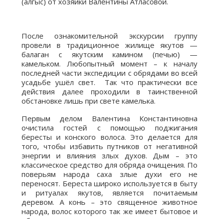
(алгыс) от хозяйки Валентины Атласовой.
После ознакомительной экскурсии группу
провели в традиционное жилище якутов —
балаган с якутским камином (печью) —
камельком. Любопытный момент – к началу
последней части экспедиции с обрядами во всей
усадьбе ушёл свет. Так что практически все
действия далее проходили в таинственной
обстановке лишь при свете камелька.
Первым делом Валентина Константиновна
очистила гостей с помощью поджигания
бересты и конского волоса. Это делается для
того, чтобы избавить путников от негативной
энергии и влияния злых духов. Дым – это
классическое средство для обряда очищения. По
поверьям народа саха злые духи его не
переносят. Береста широко используется в быту
и ритуалах якутов, является почитаемым
деревом. А конь – это священное животное
народа, волос которого так же имеет бытовое и