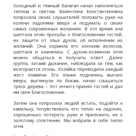
Холодный и тёмный балаган начал наполняться
теплом и светом. Валентина Константиновна
попросила своих слушателей положить руки на
колени ладонями вверх и подумать о своих
самых сокровенных желаниях. В это время она
шептала огню просьбы о благословении гостей,
их защите от злых духов, об исполнении их
желаний. Она кормила его конским волосом,
шептала и кланялась. С духом-хозяином огня
можно общаться и получать ответ. Далее
группа, затаив дыхание, наблюдала за тем, как
возгорается огонь. Хозяйка переводила каждый
жест пламени. Его языки поднялись высоко
вверх, выглянули по бокам, начал слышаться
треск дерева – Уот иччитэ принял гостей и дал
им свое благословение.
Затем она попросила людей встать, подойти к
камельку, почувствовать его тепло на ладонях,
хорошенько потереть руки и приложить их к
золотому сплетению. Мы вобрали в себя тепло
огня.