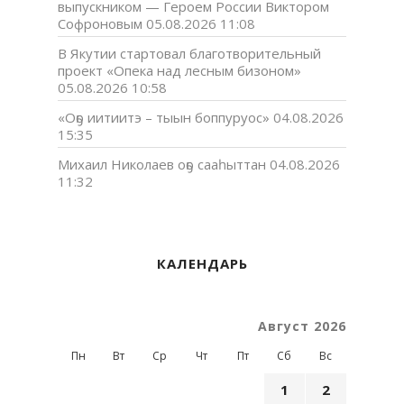
выпускником — Героем России Виктором
Софроновым
05.08.2026 11:08
В Якутии стартовал благотворительный
проект «Опека над лесным бизоном»
05.08.2026 10:58
«Оҕо иитиитэ – тыын боппуруос»
04.08.2026
15:35
Михаил Николаев оҕо сааһыттан
04.08.2026
11:32
КАЛЕНДАРЬ
Август 2026
Пн
Вт
Ср
Чт
Пт
Сб
Вс
1
2