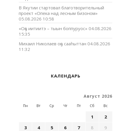
В Якутии стартовал благотворительный
проект «Опека над лесным бизоном»
05.08.2026 10:58
«Оҕо иитиитэ – тыын боппуруос»
04.08.2026
15:35
Михаил Николаев оҕо сааһыттан
04.08.2026
11:32
КАЛЕНДАРЬ
Август 2026
Пн
Вт
Ср
Чт
Пт
Сб
Вс
1
2
3
4
5
6
7
8
9