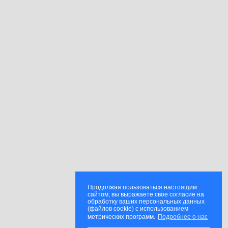
Продолжая пользоваться настоящим
сайтом, вы выражаете свое согласие на
обработку ваших персональных данных
(файлов cookie) с использованием
метрических программ.
Подробнее о нас