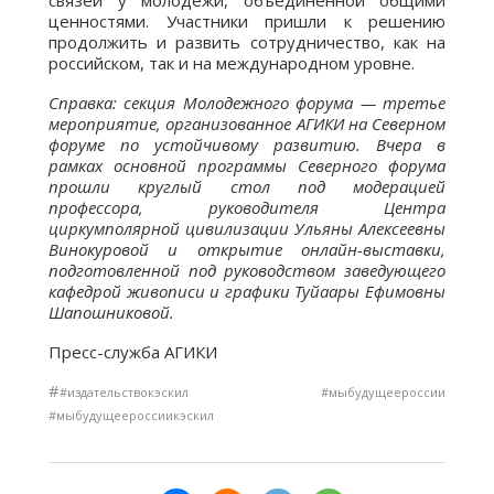
связей у молодежи, объединенной общими
ценностями. Участники пришли к решению
продолжить и развить сотрудничество, как на
российском, так и на международном уровне.
Справка: секция Молодежного форума — третье
мероприятие, организованное АГИКИ на Северном
форуме по устойчивому развитию. Вчера в
рамках основной программы Северного форума
прошли круглый стол под модерацией
профессора, руководителя Центра
циркумполярной цивилизации Ульяны Алексеевны
Винокуровой и открытие онлайн-выставки,
подготовленной под руководством заведующего
кафедрой живописи и графики Туйаары Ефимовны
Шапошниковой
.
Пресс-служба АГИКИ
#
#издательствокэскил #мыбудущеероссии
#мыбудущеероссиикэскил