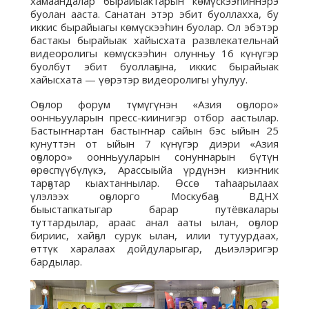
хамаандалар бырайыактарын көмүскээһиннэрэ
буолан ааста. Санатан этэр эбит буоллахха, бу
иккис бырайыагы көмүскээһин буолар. Ол эбэтэр
бастакы бырайыак хайысхата развлекательнай
видеоролигы көмүскээһин олунньу 16 күнүгэр
буолбут эбит буоллаҕына, иккис бырайыак
хайысхата — үөрэтэр видеоролигы уһулуу.
Оҕолор форум түмүгүнэн «Азия оҕолоро»
оонньууларын пресс-киинигэр отбор аастылар.
Бастыҥнартан бастыҥнар сайын бэс ыйын 25
кунуттэн от ыйын 7 күнүгэр диэри «Азия
оҕолоро» оонньууларын сонуннарын бүтүн
өрөспүүбүлүкэ, Арассыыйа үрдүнэн киэҥник
тарҕатар кыахтаннылар. Өссө таһаарылаах
үлэлээх оҕолорго Москубаҕа ВДНХ
быыстапкатыгар барар путёвкалары
туттардылар, араас анал ааты ылан, оҕолор
бириис, хайҕал сурук ылан, илии тутуурдаах,
өттүк харалаах дойдуларыгар, дьиэлэригэр
бардылар.