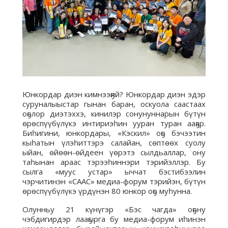
Юнкордар диэн кимнээҕий? Юнкордар диэн эдэр
суруналыыстар гынан баран, оскуола саастаах
оҕолор диэтэххэ, кинилэр сонунуннарын бүтүн
өрөспүүбүлүкэ интириэһин ууран туран ааҕар.
Биһигини, юнкордары, «Кэскил» оҕо бэчээтин
кыһатын үлэһиттэрэ салайан, сөптөөх суолу
ыйан, өйөөн-өйдеен үөрэтэ сылдьаллар, ону
таһынан араас тэрээһиннэри тэрийэллэр. Бу
сылга «муус устар» ыччат бэстибээлин
чэрчитинэн «СААС» медиа-форум тэрийэн, бүтүн
өрөспүүбүлүкэ үрдүнэн 80 юнкор оҕо муһунна.
Олунньу 21 күнүгэр «Бэс чагда» оҕону
чэбдигирдэр лааҕырга бу медиа-форум иһинэн