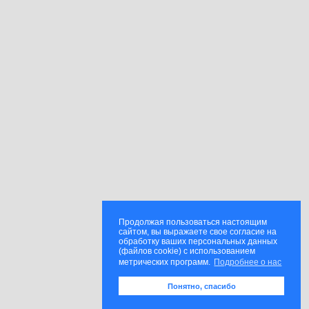
Продолжая пользоваться настоящим
сайтом, вы выражаете свое согласие на
обработку ваших персональных данных
(файлов cookie) с использованием
метрических программ.
Подробнее о нас
Понятно, спасибо