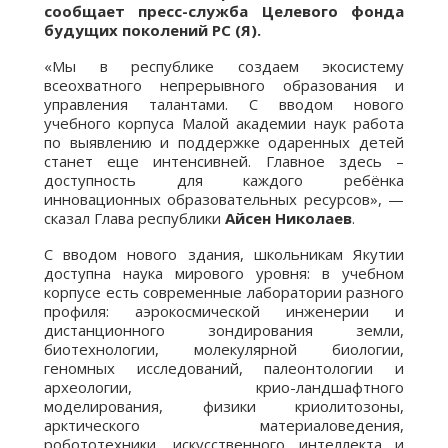
сообщает пресс-служба Целевого фонда
будущих поколений РС (Я).
«Мы в республике создаем экосистему
всеохватного непрерывного образования и
управления талантами. С вводом нового
учебного корпуса Малой академии наук работа
по выявлению и поддержке одаренных детей
станет еще интенсивней. Главное здесь –
доступность для каждого ребёнка
инновационных образовательных ресурсов», —
сказал Глава республики
Айсен Николаев
.
С вводом нового здания, школьникам Якутии
доступна наука мирового уровня: в учебном
корпусе есть современные лаборатории разного
профиля: аэрокосмической инженерии и
дистанционного зондирования земли,
биотехнологии, молекулярной биологии,
геномных исследований, палеонтологии и
археологии, крио-ландшафтного
моделирования, физики криолитозоны,
арктического материаловедения,
робототехники, искусственного интеллекта и