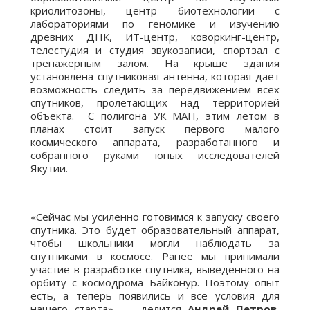
криолитозоны, центр биотехнологии с
лабораториями по геномике и изучению
древних ДНК, ИТ-центр, коворкинг-центр,
телестудия и студия звукозаписи, спортзал с
тренажерным залом. На крыше здания
установлена спутниковая антенна, которая дает
возможность следить за передвижением всех
спутников, пролетающих над территорией
объекта. С полигона УК МАН, этим летом в
планах стоит запуск первого малого
космического аппарата, разработанного и
собранного руками юных исследователей
Якутии.
«Сейчас мы усиленно готовимся к запуску своего
спутника. Это будет образовательный аппарат,
чтобы школьники могли наблюдать за
спутниками в космосе. Ранее мы принимали
участие в разработке спутника, выведенного на
орбиту с космодрома Байконур. Поэтому опыт
есть, а теперь появились и все условия для
нашего старта», — делится
Андрей Петров
,