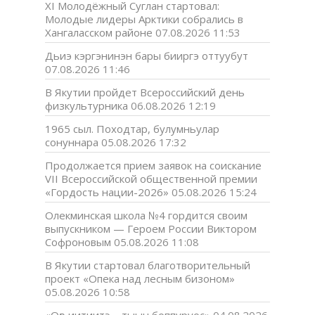
XI Молодёжный Суглан стартовал:
Молодые лидеры Арктики собрались в
Хангаласском районе
07.08.2026 11:53
Дьиэ кэргэнинэн бары бииргэ оттуубут
07.08.2026 11:46
В Якутии пройдет Всероссийский день
физкультурника
06.08.2026 12:19
1965 сыл. Походтар, булумньулар
сонуннара
05.08.2026 17:32
Продолжается прием заявок на соискание
VII Всероссийской общественной премии
«Гордость нации-2026»
05.08.2026 15:24
Олекминская школа №4 гордится своим
выпускником — Героем России Виктором
Софроновым
05.08.2026 11:08
В Якутии стартовал благотворительный
проект «Опека над лесным бизоном»
05.08.2026 10:58
«Оҕо иитиитэ – тыын боппуруос»
04.08.2026