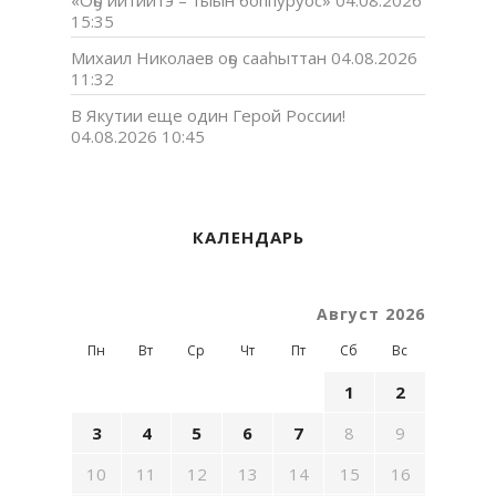
15:35
Михаил Николаев оҕо сааһыттан
04.08.2026
11:32
В Якутии еще один Герой России!
04.08.2026 10:45
КАЛЕНДАРЬ
Август 2026
Пн
Вт
Ср
Чт
Пт
Сб
Вс
1
2
3
4
5
6
7
8
9
10
11
12
13
14
15
16