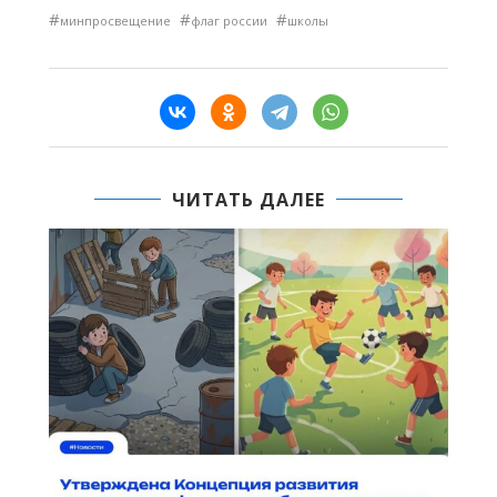
#
#
#
минпросвещение
флаг россии
школы
ЧИТАТЬ ДАЛЕЕ