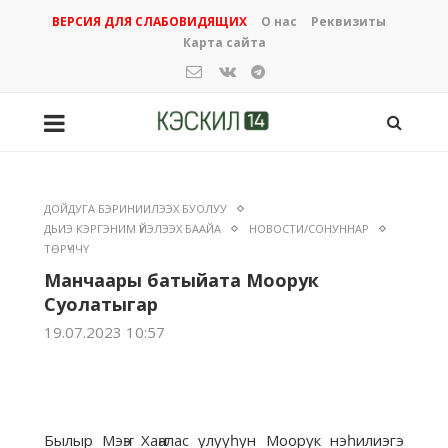
ВЕРСИЯ ДЛЯ СЛАБОВИДЯЩИХ
О нас
Реквизиты
Карта сайта
ДОЙДУГА БЭРИНИИЛЭЭХ БУОЛУУ
ДЬИЭ КЭРГЭНИМ ҮЙЭЛЭЭХ БААЙА
НОВОСТИ/СОНУННАР
ТӨРҮЧЧҮ
Манчаары батыйата Моорук
Суолатыгар
19.07.2023 10:57
Былыр Мэҥэ Хаҥалас улууһун Моорук нэһилиэгэ