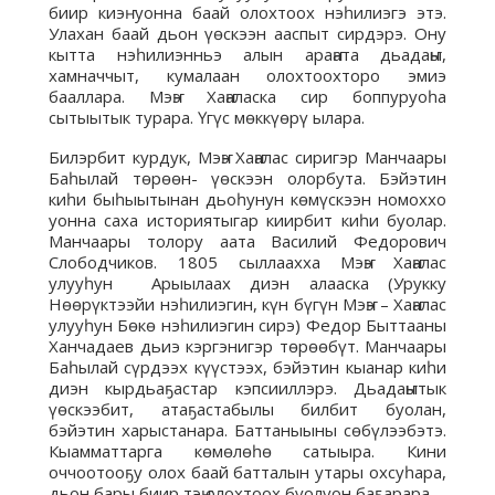
биир киэҥ уонна баай олохтоох нэһилиэгэ этэ.
Улахан баай дьон үөскээн ааспыт сирдэрэ. Ону
кытта нэһилиэнньэ алын араҥата дьадаҥы,
хамначчыт, кумалаан олохтоохторо эмиэ
бааллара. Мэҥэ Хаҥаласка сир боппуруоһа
сытыытык турара. Үгүс мөккүөрү ылара.
Билэрбит курдук, Мэҥэ Хаҥалас сиригэр Манчаары
Баһылай төрөөн- үөскээн олорбута. Бэйэтин
киһи быһыытынан дьоһунун көмүскээн номоххо
уонна саха историятыгар киирбит киһи буолар.
Манчаары толору аата Василий Федорович
Слободчиков. 1805 сыллаахха Мэҥэ Хаҥалас
улууһун Арыылаах диэн алааска (Урукку
Нөөрүктээйи нэһилиэгин, күн бүгүн Мэҥэ – Хаҥалас
улууһун Бөкө нэһилиэгин сирэ) Федор Быттааны
Ханчадаев дьиэ кэргэнигэр төрөөбүт. Манчаары
Баһылай сүрдээх күүстээх, бэйэтин кыанар киһи
диэн кырдьаҕастар кэпсииллэрэ. Дьадаҥытык
үөскээбит, атаҕастабылы билбит буолан,
бэйэтин харыстанара. Баттаныыны сөбүлээбэтэ.
Кыамматтарга көмөлөһө сатыыра. Кини
оччоотооҕу олох баай батталын утары охсуһара,
дьон бары биир тэҥ олохтоох буолуон баҕарара.