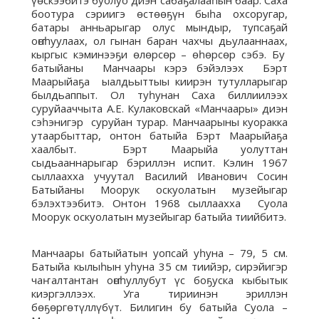
үөскээбитэ буолуо диэн сабаҕалааһын баар. Саха
боотура сэриигэ өстөөҕүн быһа охсоругар,
батары анньарыгар олус мындыр, тупсаҕай
оҥоһуулаах, ол гынан баран чахчы дьулааннаах,
кыргыс кэминээҕи өлөрсөр – өһөрсөр сэбэ. Бу
батыйаны Манчаары кэрэ бэйэлээх Бэрт
Маарыйаҕа ыалдьыттыы киирэн тутулларыгар
былдьаппыт. Ол туһунан Саха биллиилээх
суруйааччыта А.Е. Кулаковскай «Манчаары» диэн
сэһэнигэр суруйан турар. Манчаарыны куоракка
утаарбыттар, онтон батыйа Бэрт Маарыйаҕа
хаалбыт. Бэрт Маарыйа уолуттан
сыдьааннарыгар бэриллэн испит. Кэлин 1967
сыллаахха учуутал Василий Иванович Сосин
Батыйаны Моорук оскуолатын музейыгар
бэлэхтээбитэ. Онтон 1968 сыллаахха Суола
Моорук оскуолатын музейыгар батыйа тиийбитэ.
Манчаары батыйатын уопсай уһуна – 79, 5 см.
Батыйа кылыһын уһуна 35 см тиийэр, сирэйигэр
чаҥ алтантан оҥоһуллубут үс боҕуска кыбытык
киэргэллээх. Уга тириинэн эриллэн
бөҕөргөтүллүбүт. Билигин бу батыйа Суола –