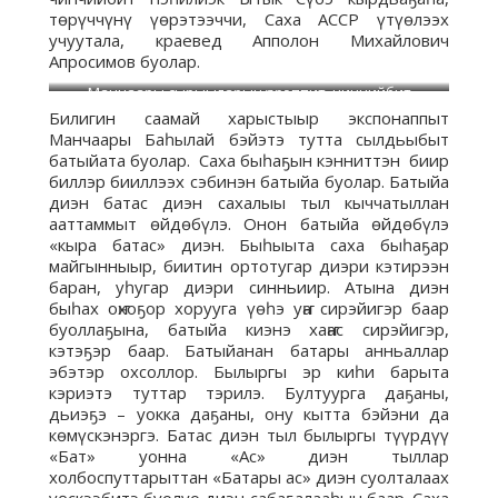
төрүччүнү үөрэтээччи, Саха АССР үтүөлээх
учуутала, краевед Апполон Михайлович
Апросимов буолар.
Манчаары сырыыларын үөрэппит, чинчийбит
нэһилиэк Ытык Сүбэ кырдьаҕаһа, төрүччүнү үөрэтээччи
Билигин саамай харыстыыр экспонаппыт
Саха АССР үтүөлээх учуутала, краевед Апполон
Манчаары Баһылай бэйэтэ тутта сылдьыбыт
Михайлович Апросимов.
батыйата буолар. Саха быһаҕын кэнниттэн биир
биллэр бииллээх сэбинэн батыйа буолар. Батыйа
диэн батас диэн сахалыы тыл кыччатыллан
ааттаммыт өйдөбүлэ. Онон батыйа өйдөбүлэ
«кыра батас» диэн. Быһыыта саха быһаҕар
майгынныыр, биитин ортотугар диэри кэтирээн
баран, уһугар диэри синньиир. Атына диэн
быһах оҥхоҕор хорууга үөһэ уҥа сирэйигэр баар
буоллаҕына, батыйа киэнэ хаҥас сирэйигэр,
кэтэҕэр баар. Батыйанан батары анньаллар
эбэтэр охсоллор. Былыргы эр киһи барыта
кэриэтэ туттар тэрилэ. Бултуурга даҕаны,
дьиэҕэ – уокка даҕаны, ону кытта бэйэни да
көмүскэнэргэ. Батас диэн тыл былыргы түүрдүү
«Бат» уонна «Ас» диэн тыллар
холбоспуттарыттан «Батары ас» диэн суолталаах