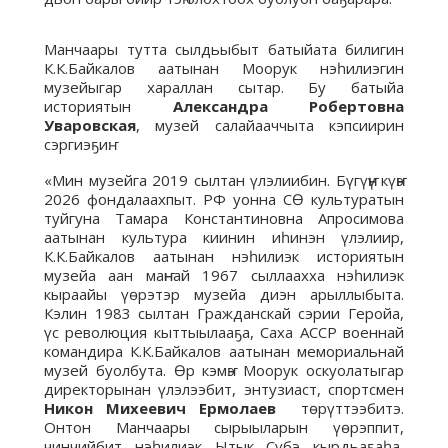
Манчаары тутта сылдьыбыт батыйата билигин
К.К.Байкалов аатынан Моорук нэһилиэгин
музейыгар хараллан сытар. Бу батыйа
историятын
Александра Робертовна
Уваровская
, музей салайааччыта кэпсиирин
сэргиэҕиҥ:
«Мин музейга 2019 сылтан үлэлиибин. Бүгүҥҥү күҥҥэ
2026 фондалаахпыт. РФ уонна СӨ культуратын
туйгуна Тамара Константиновна Апросимова
аатынан культура киинин иһинэн үлэлиир,
К.К.Байкалов аатынан нэһилиэк историятын
музейа аан маҥнай 1967 сыллаахха нэһилиэк
кыраайы үөрэтэр музейа диэн арыллыбыта.
Кэлин 1983 сылтан Гражданскай сэрии Геройа,
үс революция кыттыылааҕа, Саха АССР военнай
командира К.К.Байкалов аатынан мемориальнай
музей буолбута. Өр кэмҥэ Моорук оскуолатыгар
директорынан үлэлээбит, энтузиаст, спортсмен
Никон Михеевич Ермолаев
төрүттээбитэ.
Онтон Манчаары сырыыларын үөрэппит,
чинчийбит нэһилиэк Ытык Сүбэ кырдьаҕаһа,