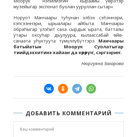
Моорук нэһилиэгин кыраайы үөрэтэр
музейыгар экспонат буолан ууруллан сытар».
Норуот Манчаары туһунан элбэх сэһэннэри,
кэпсээннэри, ырыалары айбыта. Манчаары
обраһыгар үлэһит саха сырдык ырата, батталы
утары охсуһар дьулуура, кылаассабай өйө-
санаата уһуктуута түмүллүбүттэрэ.
Манчаары
батыйатын Моорук Суолатыгар
тиийдэххитинэ хайаан да көрөөрүҥ, сэргээриҥ.
Нюргуяна Захарова
ДОБАВИТЬ КОММЕНТАРИЙ