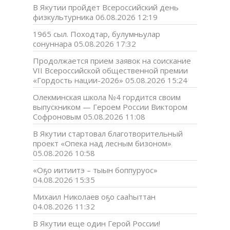
В Якутии пройдет Всероссийский день
физкультурника
06.08.2026 12:19
1965 сыл. Походтар, булумньулар
сонуннара
05.08.2026 17:32
Продолжается прием заявок на соискание
VII Всероссийской общественной премии
«Гордость нации-2026»
05.08.2026 15:24
Олекминская школа №4 гордится своим
выпускником — Героем России Виктором
Софроновым
05.08.2026 11:08
В Якутии стартовал благотворительный
проект «Опека над лесным бизоном»
05.08.2026 10:58
«Оҕо иитиитэ – тыын боппуруос»
04.08.2026 15:35
Михаил Николаев оҕо сааһыттан
04.08.2026 11:32
В Якутии еще один Герой России!