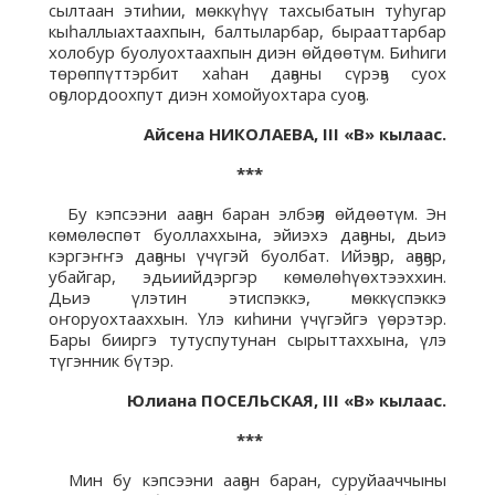
сылтаан этиһии, мөккүһүү тахсыбатын туһугар
кыһаллыахтаахпын, балтыларбар, бырааттарбар
холобур буолуохтаахпын диэн өйдөөтүм. Биһиги
төрөппүттэрбит хаһан даҕаны сүрэҕэ суох
оҕолордоохпут диэн хомойуохтара суоҕа.
Айсена НИКОЛАЕВА,
III «В» кылаас.
***
Бу кэпсээни ааҕан баран элбэҕи өйдөөтүм. Эн
көмөлөспөт буоллаххына, эйиэхэ даҕаны, дьиэ
кэргэҥҥэ даҕаны үчүгэй буолбат. Ийэҕэр, аҕаҕар,
убайгар, эдьиийдэргэр көмөлөһүөхтээххин.
Дьиэ үлэтин этиспэккэ, мөккүспэккэ
оҥоруохтааххын. Үлэ киһини үчүгэйгэ үөрэтэр.
Бары бииргэ тутуспутунан сырыттаххына, үлэ
түгэнник бүтэр.
Юлиана ПОСЕЛЬСКАЯ, III «В» кылаас.
***
Мин бу кэпсээни ааҕан баран, суруйааччыны