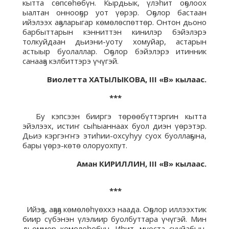
кытта сөпсөһөбүн. Кырдьык, үлэһит оҕолоох
ыалтан оннооҕор уот үөрэр. Оҕолор бастаан
ийэлээх аҕаларыгар көмөлөспөттөр. Онтон дьоно
барбыттарын кэнниттэн кинилэр бэйэлэрэ
толкуйдаан дьиэни-уоту хомуйар, астарын
астыыр буолаллар. Оҕолор бэйэлэрэ итинник
санааҕа кэлбиттэрэ үчүгэй.
Виолетта ХАТЫЛЫКОВА,
III «В» кылаас.
***
Бу кэпсээн бииргэ төрөөбүттэргин кытта
эйэлээх, истиҥ сыһыаннаах буол диэн үөрэтэр.
Дьиэ кэргэҥҥэ этиһии-охсуһуу суох буоллаҕына,
бары үөрэ-көтө олоруохпут.
Аман КИРИЛЛИН,
III «В» кылаас.
***
Ийэҕэ, аҕаҕа көмөлөһүөххэ наада. Оҕолор иллээхтик
биир сүбэнэн үлэлиир буолбуттара үчүгэй. Мин
дьоммор көмөлөһөбүн. Иһит, муоста сууйабын,