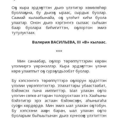
Оҕо кыра эрдэҕиттэн дьиэ үлэтигэр көмөлөһөр
буоллаҕына, бу дьиэҕэ ыраас, сырдык буолар.
Саамай кылаабынайа, оҕо үлэһит киһи буола
улаатар. Онон дьиэ кэргэҥҥэ сылаас сыһыан
баар буолара биһигиттэн, оҕолортон эмиэ
тутулуктаах.
Валерия ВАСИЛЬЕВА,
III «В» кылаас.
***
Мин санаабар, оҕолор төрөппүттэрин көрөн
үлэлииргэ үөрэнэллэр. Кыра эрдэҕиттэн үлэни
көрө улааппыт оҕо сүрэҕэлдьээбэт буолар.
Бу кэпсээҥҥэ төрөппүттэрэ оҕолорун эрдэттэн
үлэлии үөрэппэтэхтэр. Улахаттары убаастаабат,
бэйэмсэх гына ииппиттэр. Ыал улахан оҕото
үлэтин сөпкө аттаран толоруохтаах этэ. Хааһыны
бэйэтигэр эрэ астаан бэйэмсэҕин, аһыныгаһа
суоҕун көрдөрдө. Мин эмиэ ыал улахан оҕотобун.
Бу кэпсээни ааҕан баран, ыал улахан оҕото
буоларым быһыытынан дьиэ күннээҕи үлэтиттэн