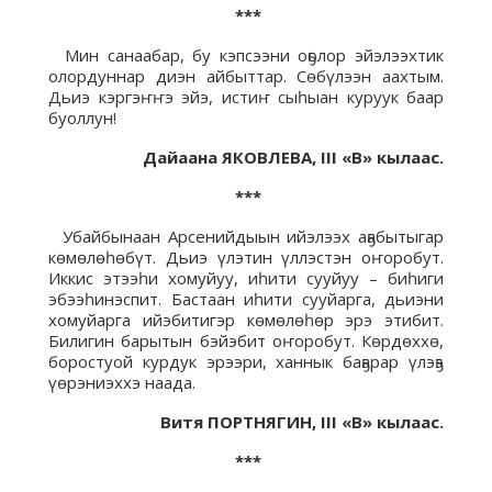
***
Мин санаабар, бу кэпсээни оҕолор эйэлээхтик
олордуннар диэн айбыттар. Сөбүлээн аахтым.
Дьиэ кэргэҥҥэ эйэ, истиҥ сыһыан куруук баар
буоллун!
Дайаана ЯКОВЛЕВА, III «В» кылаас.
***
Убайбынаан Арсенийдыын ийэлээх аҕабытыгар
көмөлөһөбүт. Дьиэ үлэтин үллэстэн оҥоробут.
Иккис этээһи хомуйуу, иһити сууйуу – биһиги
эбээһинэспит. Бастаан иһити сууйарга, дьиэни
хомуйарга ийэбитигэр көмөлөһөр эрэ этибит.
Билигин барытын бэйэбит оҥоробут. Көрдөххө,
боростуой курдук эрээри, ханнык баҕарар үлэҕэ
үөрэниэххэ наада.
Витя ПОРТНЯГИН, III «В» кылаас.
***