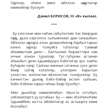
Оҕолоор, эһиги эмиэ ийэлээх аҕаҕытыгар
көмөлөһөр буолуҥ!
Данил БОРИСОВ,
III «В» кылаас.
***
Бу кэпсээни мин наһаа сөбүлээтим. Хас биирдии
оҕоҕо, дьиэ кэргэҥҥэ сыһыаннаах дии саныыбын.
Ийэлээх аҕалара атын диэриэбинэҕэ барбыттарын
кэннэ оҕолор толкуйга түһэллэр. Саамай
аһыммытым диэн – балтылаах бырааттара хам
аччык хонон тураллар. Тус-туһунан астанан
аһыыбыт диэн эдьиийдэрэ бэйэтигэр эрэ хааһы
буһаран сиир. Салгыы маннык сатаныа суох диэн
биир сүбэҕэ кэлэллэр, үлэлэрин барытын
үллэстэн, иллээхтик-эйэлээхтик толороллор. Бу
кэнниттэн дьиэҕэ бэйэ-бэйэҕэ истиҥ сыһыан,
бэйэ-бэйэни харыстаһыы баар буолбут.
Мин дьиэбэр көмөлөһөбүн. Муоста сотобун,
сибэккилэргэ уу кутабын. Бу — мин эбээһинэһим.
Эдьиийбин кытта ийэбитигэр ас астыырга көмө
буолабыт.