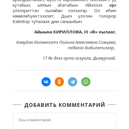
кутабын, ыппын аһатабын. Ийэлээх аҕам
үлэлэриттэн сылайан кэлэллэр. Ол иһин
көмөлөһүөхтээхпит. Дьиэ үлэтин толорор
бэйэбэр туһалаах дии саныыбын.
Айыына КИРИЛЛОВА,
III «В» кылаас.
Хомуйан бэлэмнээтэ Полина Алексеевна Сивцева,
педагог-бибилэтиэкэр,
17 №-дээх орто оскуола, Дьокуускай.
ДОБАВИТЬ КОММЕНТАРИЙ