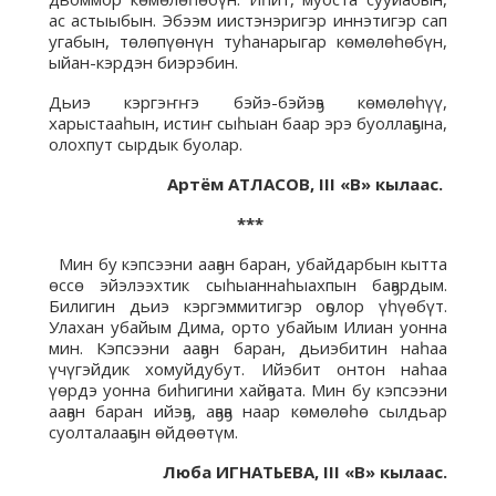
ас астыыбын. Эбээм иистэнэригэр иннэтигэр сап
угабын, төлөпүөнүн туһанарыгар көмөлөһөбүн,
ыйан-кэрдэн биэрэбин.
Дьиэ кэргэҥҥэ бэйэ-бэйэҕэ көмөлөһүү,
харыстааһын, истиҥ сыһыан баар эрэ буоллаҕына,
олохпут сырдык буолар.
Арт
ём
АТЛАСОВ,
III «В» кылаас.
***
Мин бу кэпсээни ааҕан баран, убайдарбын кытта
өссө эйэлээхтик сыһыаннаһыахпын баҕардым.
Билигин дьиэ кэргэммитигэр оҕолор үһүөбүт.
Улахан убайым Дима, орто убайым Илиан уонна
мин. Кэпсээни ааҕан баран, дьиэбитин наһаа
үчүгэйдик хомуйдубут. Ийэбит онтон наһаа
үөрдэ уонна биһигини хайҕаата. Мин бу кэпсээни
ааҕан баран ийэҕэ, аҕаҕа наар көмөлөһө сылдьар
суолталааҕын өйдөөтүм.
Люба ИГНАТЬЕВА,
III «В» кылаас.