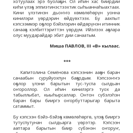
хотуулаах эрэ буолаҕын. Ол иһин хас биирдии
киһи үлэҕэ эппиэтинэстээхтик сыһыаннаһыахтаах.
Кини үлэтинэн дьоҥҥо көмөлөһөрүн уонна
кинилэри үөрдэрин өйдүөхтээх. Бу аахпыт
кэпсээммэр оҕолор бэйэлэрин өйдөрүнэн итинник
санааҕа кэлбиттэриттэн үөрдүм. Ийэлээх аҕалара
олус муударайдар эбит дии санаатым.
Миша ПАВЛОВ,
III «В» кылаас.
***
Капитолина Семёнова кэпсээнин ааҕан баран
санаабын суруйуохпун баҕардым. Кэпсээҥҥэ
оҕолор үлэни барытын тус-туспа сылдьан
оҥороллор. Ол иһин кинилэргэ туох да
табыллыбат, кыыһырсаллар. Онтон сүбэлэһэн
баран бары бииргэ оҥорбуттарыгар барыта
сатаммыт.
Бу кэпсээн бэйэ-бэйэҕэ көмөлөһөргө, үлэҕэ бииргэ
тутуспутунан сылдьарга үөрэтэр. Кэпсээн
ааптара барытын биир сүбэнэн оҥоруҥ,