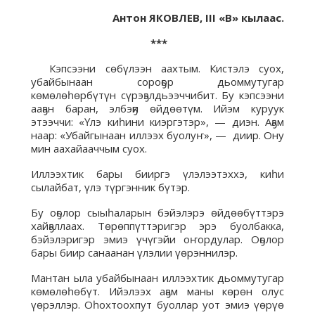
Антон ЯКОВЛЕВ, III «В» кылаас.
***
Кэпсээни сөбүлээн аахтым. Кистэлэ суох,
убайбынаан сороҕор дьоммутугар
көмөлөһөрбүтүн сүрэҕэлдьээччибит. Бу кэпсээни
ааҕан баран, элбэҕи өйдөөтүм. Ийэм куруук
этээччи: «Үлэ киһини киэргэтэр», — диэн. Аҕам
наар: «Убайгынаан иллээх буолуҥ», — диир. Ону
мин аахайааччым суох.
Иллээхтик бары бииргэ үлэлээтэххэ, киһи
сылайбат, үлэ түргэнник бүтэр.
Бу оҕолор сыыһаларын бэйэлэрэ өйдөөбүттэрэ
хайҕаллаах. Төрөппүттэригэр эрэ буолбакка,
бэйэлэригэр эмиэ үчүгэйи оҥордулар. Оҕолор
бары биир санаанан үлэлии үөрэннилэр.
Мантан ыла убайбынаан иллээхтик дьоммутугар
көмөлөһөбүт. Ийэлээх аҕам маны көрөн олус
үөрэллэр. Оһохтоохпут буоллар уот эмиэ үөрүө