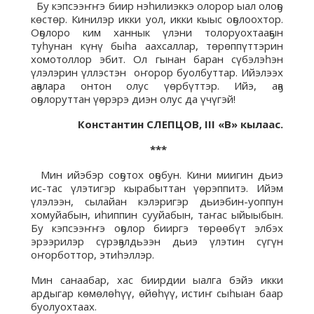
Бу кэпсээҥҥэ биир нэһилиэккэ олорор ыал олоҕо
көстөр. Кинилэр икки уол, икки кыыс оҕолоохтор.
Оҕолоро ким ханнык үлэни толоруохтааҕын
туһунан күнү быһа аахсаллар, төрөппүттэрин
хомотоллор эбит. Ол гынан баран сүбэлэһэн
үлэлэрин үллэстэн оҥорор буолбуттар. Ийэлээх
аҕалара онтон олус үөрбүттэр. Ийэ, аҕа
оҕолоруттан үөрэрэ диэн олус да үчүгэй!
Константин СЛЕПЦОВ, III «В» кылаас.
***
Мин ийэбэр соҕотох оҕобун. Кини миигин дьиэ
ис-тас үлэтигэр кырабыттан үөрэппитэ. Ийэм
үлэлээн, сылайан кэлэригэр дьиэбин-уоппун
хомуйабын, иһиппин сууйабын, таҥас ыйыыбын.
Бу кэпсээҥҥэ оҕолор бииргэ төрөөбүт элбэх
эрээрилэр сүрэҕэлдьээн дьиэ үлэтин сүгүн
оҥорботтор, этиһэллэр.
Мин санаабар, хас биирдии ыалга бэйэ икки
ардыгар көмөлөһүү, өйөһүү, истиҥ сыһыан баар
буолуохтаах.