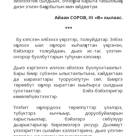
эйэлээхтик сылдьыҥ, оччоҕуна барыта табыллыаҕа
диэн этиэн баҕарбытын мин өйдөөтүм.
Айаан СОРОВ, III «В» кылаас.
***
Бу кэпсээн элбэххэ үөрэтэр, толкуйдатар. Элбэх
оҕолоох ыал оҕолоро кыһалҕаттан үөрэнэн,
бэйэлэрэ толкуйдаан, дьиэ ис-тас үлэтин
оҥорор буолбуттарын туһунан кэпсиир.
Дьиэ кэргэҥҥэ иллээх-эйэлээх буолуохтаахпыт.
Бары биир сүбэнэн ылыстахпытына, хайдахтаах
да ыарахаттары туоруохпутун сөп. Бииргэ
төрөөбүт оҕолор кыраттан кыыһырса сылдьыа
суохтаахтар. Бэйэ-бэйэлэригэр
көмөлөһүөхтээхтэр.
Үлэһит оҕолордоох төрөппүттэр үлэлэрэ,
түбүктэрэ кыччыыр, доруобуйаларын
харыстыыллар, бэйэлэрэ сөбүлүүр
дьарыктарыгар бириэмэлэрэ үксүүр. Дьоммут
үлэлэриттэн сылайан кэллэхтэринэ, дьиэ үлэтин