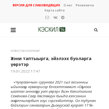
ВЕРСИЯ ДЛЯ СЛАБОВИДЯЩИХ
О нас
Реквизиты
Карта сайта
НОВОСТИ/СОНУННАР
Үлэни таптыырга, эйэлээх буоларга
үөрэтэр
19.01.2022 17:47
«Чуораанчык» сурунаал 2021 сыл ахсынньы
ыйынааҕы нүөмэригэр бэчээттэммит «Оҕолоох
ыалтан оннооҕор уот үөрэр» диэн Капитолина
Семёнова-Саар Көстөкүүн Кыыһа кэпсээнин
ааҕааччыларбыт олус сэргээбиттэр. Ол туһунан
бэйэлэрин санааларын Дьокуускай куорат 17 №-