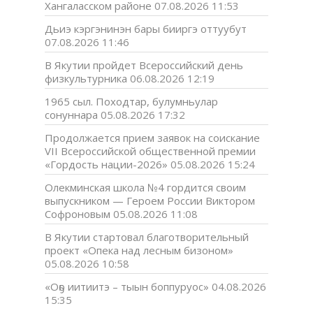
Хангаласском районе
07.08.2026 11:53
Дьиэ кэргэнинэн бары бииргэ оттуубут
07.08.2026 11:46
В Якутии пройдет Всероссийский день
физкультурника
06.08.2026 12:19
1965 сыл. Походтар, булумньулар
сонуннара
05.08.2026 17:32
Продолжается прием заявок на соискание
VII Всероссийской общественной премии
«Гордость нации-2026»
05.08.2026 15:24
Олекминская школа №4 гордится своим
выпускником — Героем России Виктором
Софроновым
05.08.2026 11:08
В Якутии стартовал благотворительный
проект «Опека над лесным бизоном»
05.08.2026 10:58
«Оҕо иитиитэ – тыын боппуруос»
04.08.2026
15:35