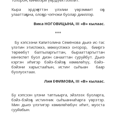
толорон, кинилэри үөрдүөхтээхпит.
Кыра эрдэҕиттэн үлэлии үөрэммит оҕо
улааттаҕына, олоҕор чэпчэки буолар дииллэр.
Вика НОГОВИЦЫНА, III «В» кылаас.
***
Бу кэпсээни Капитолина Семёнова дьиэ ис-тас
үлэтин этиспэккэ, мөккүспэккэ оҥорор, бииргэ
төрөөбүт балтыларгыттан, бырааттаргыттан
көҥөспөт буол диэн санааттан суруйбут. Дьиэ
кэргэн иһигэр бэйэ-бэйэҕэ көмөлөһүү, бэйэ-
бэйэни харыстааһын, истиҥ сыһыан баар
буолуохтаах.
Лия ЕФИМОВА,
III «В» кылаас.
Бу кэпсээн үлэни таптыырга, эйэлээх буоларга,
бэйэ-бэйэҕэ истиҥник сыһыаннаһарга үөрэтэр.
Мин дьиэ үлэтигэр көмөлөһөбүн: иһит, муоста
сууйабын.