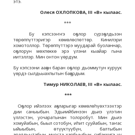
этэ.
Олеся ОХЛОПКОВА,
III «В» кылаас.
***
Бу кэпсээҥҥэ оҕолор сүрэҕэлдьээн
төрөппүттэригэр көмөлөспөттөр. Кинилэри
хомотоллор. Төрөппүттэрэ муударай буоланнар,
оҕолорун мөхпөккө эрэ үлэни кыайар гына
иитэллэр. Мин онтон үөрдүм.
Бу кэпсээни ааҕан баран оҕолор дьоммутун куруук
үөрдэ сылдьыахпытын баҕардым.
Тимур НИКОЛАЕВ,
III «В» кылаас.
***
Оҕолор ийэлээх аҕаларыгар көмөлөһүөхтээхтэр
дии саныыбын. Эдьиийбинээн дьиэ үлэтин
үллэстэн, уочаратынан толоробут. Мин дьиэ
хомуйабын, быыл сотобун, иһит сууйабын, таҥас
ыйыыбын, өтүүктүүбүн, балтыбын
аралдьытабын, муоста харбыыбын, сибэккигэ уу