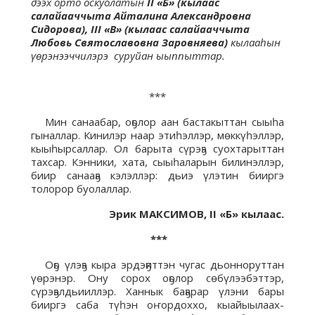
дээх орто оскуолатын
II «Б» (кылаас
салайааччыта Айталина Александровна
Сидорова), III «В» (кылаас салайааччыта
Любовь Святославовна Заровняева)
кылааһын
үөрэнээччилэрэ суруйан ыыппыттар.
***
Мин санаабар, оҕолор аан бастакыттан сыыһа
гыналлар. Кинилэр наар этиһэллэр, мөккүһэллэр,
кыыһырсаллар. Ол барыта сүрэҕэ суохтарыттан
тахсар. Кэнники, хата, сыыһаларын билинэллэр,
биир санааҕа кэлэллэр: дьиэ үлэтин бииргэ
толорор буолаллар.
Эрик МАКСИМОВ, II «Б» кылаас.
***
Оҕо үлэҕэ кыра эрдэҕиттэн чугас дьонноруттан
үөрэнэр. Ону сорох оҕолор сөбүлээбэттэр,
сүрэҕэлдьииллэр. Ханнык баҕарар үлэни бары
бииргэ саба түһэн оҥордоххо, кыайыылаах-