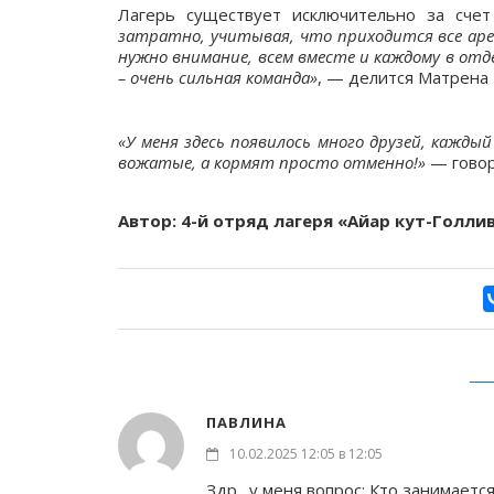
Лагерь существует исключительно за сче
затратно, учитывая, что приходится все аре
нужно внимание, всем вместе и каждому в отд
– очень сильная команда»
, — делится Матрена 
«У меня здесь появилось много друзей, кажд
вожатые, а кормят просто отменно!»
— говор
Автор: 4-й отряд лагеря «Айар кут-Голли
ПАВЛИНА
10.02.2025 12:05 в 12:05
Здр., у меня вопрос: Кто занимает