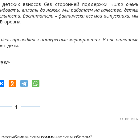
т детских взносов без сторонней поддержки.
«Это очен
ндовать, вплоть до ложек. Мы работаем на качество, детя
ельности. Воспитатели – фактически все мои выпускники, м
Егоровна.
ый день проводятся интересные мероприятия. У нас отличны
ят дети.
вуд»
1
ОТВЕТИТЬ
ся республиканским коммунарским сбором?