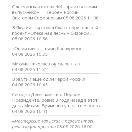
а
Олекминская школа №4 гордится своим
выпускником — Героем России
о
Виктором Софроновым
05.08.2026 11:08
-
В Якутии стартовал благотворительный
я
проект «Опека над лесным бизоном»
й
05.08.2026 10:58
В
«Оҕо иитиитэ – тыын боппуруос»
.
04.08.2026 15:35
Михаил Николаев оҕо сааһыттан
04.08.2026 11:32
В Якутии еще один Герой России!
и
04.08.2026 10:45
е
Сегодня День памяти о Первом
Президенте, ровно 3 года назад в этот
день Михаил Ефимович ушел в вечность
,
04.08.2026 10:41
е
«Мастерские Харысхал»: первые итоги
реализации проекта
03.08.2026 16:00