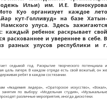
одежь Ильи) им. И.Е. Винокуров
ото Куо организует каждое лет
йар кут-Голливуд» на базе Хатын
Намского улуса. Здесь зажигаютс
к: каждый ребенок раскрывает сво
тся раскованнее и увереннее в себе.
з разных улусов республики и г
тает седьмой год. Раскрытие творческого потенциала 
ая цель лагеря. В каждом отряде есть свой вожатый, он ж
держивая ребят в каждом состязании.
м «Академия лидера», «Ораторское искусство», «Вокал»
 занятия по выбору: «Модельная студия», «Музыкальны
проходят различные мероприятия, иногда дискотеки.