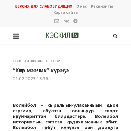
ВЕРСИЯ ДЛЯ СЛАБОВИДЯЩИХ
О нас
Реквизиты
Карта сайта
НОВОСТИ ШКОЛЫ
СПОРТ
“Көтөр мээчик” күрэҕэ
21.02.2023 13:36
Волейбол – кыралыын-улаханныын дьон
сэргиир, сөбүлээн оонньуур спорт
көрүҥнэриттэн биирдэстэрэ. Волейбол
историятын сэгэтэн көрдөххө маннык эбит.
Волейбол төрөөбүт күнүнэн аан дойдуга