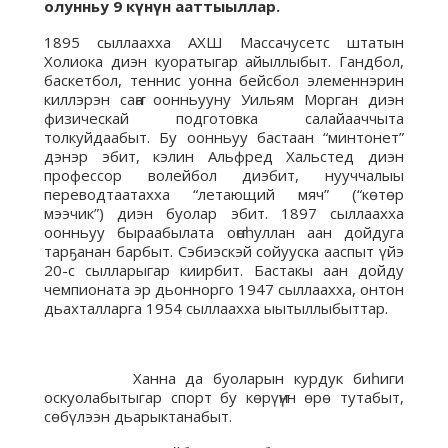
олунньу 9 күнүн ааттыыллар.
1895 сыллаахха АХШ Массачусетс штатын
Холиока диэн куоратыгар айыллыбыт. Гандбол,
баскетбол, теннис уонна бейсбол элеменнэрин
киллэрэн саҥа оонньууну Уильям Морган диэн
физическай подготовка салайааччыта
толкуйдаабыт. Бу оонньуу бастаан “минтонет”
дэнэр эбит, кэлин Альфред Хальстед диэн
профессор волейбол диэбит, нууччалыы
переводтаатахха “летающий мяч” (“көтөр
мээчик”) диэн буолар эбит. 1897 сыллаахха
оонньуу быраабылата оҥоһуллан аан дойдуга
тарҕанан барбыт. Сэбиэскэй сойууска ааспыт үйэ
20-с сылларыгар киирбит. Бастакы аан дойду
чемпионата эр дьоннорго 1947 сыллаахха, онтон
дьахталларга 1954 сыллаахха ыытыллыбыттар.
Ханна да буоларын курдук биһиги
оскуолабытыгар спорт бу көрүҥүн өрө тутабыт,
сөбүлээн дьарыктанабыт.