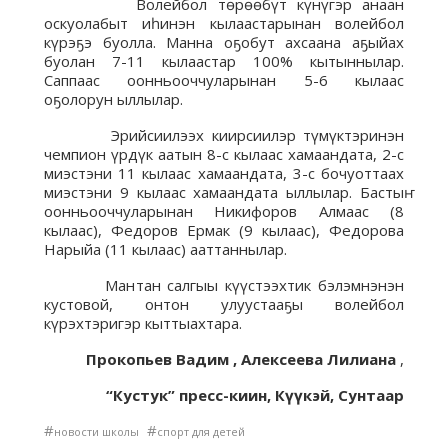
Волейбол төрөөбүт күнүгэр анаан
оскуолабыт иһинэн кылаастарынан волейбол
күрэҕэ буолла. Манна оҕобут ахсаана аҕыйах
буолан 7-11 кылаастар 100% кытыннылар.
Саппаас оонньооччуларынан 5-6 кылаас
оҕолорун ыллылар.
Эрийсиилээх киирсиилэр түмүктэринэн
чемпион үрдүк аатын 8-с кылаас хамаандата, 2-с
миэстэни 11 кылаас хамаандата, 3-с бочуоттаах
миэстэни 9 кылаас хамаандата ыллылар. Бастыҥ
оонньооччуларынан Никифоров Алмаас (8
кылаас), Федоров Ермак (9 кылаас), Федорова
Нарыйа (11 кылаас) ааттаннылар.
Мантан салгыы күүстээхтик бэлэмнэнэн
кустовой, онтон улуустааҕы волейбол
күрэхтэригэр кыттыахтара.
Прокопьев
Вадим ,
Алексеева
Лилиана
,
“Кустук” пресс-киин, Күүкэй, Сунтаар
#
#
новости школы
спорт для детей