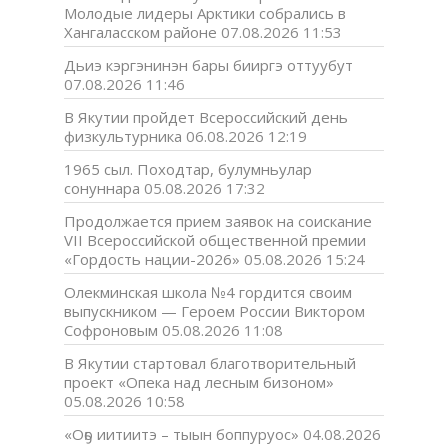
Молодые лидеры Арктики собрались в
Хангаласском районе
07.08.2026 11:53
Дьиэ кэргэнинэн бары бииргэ оттуубут
07.08.2026 11:46
В Якутии пройдет Всероссийский день
физкультурника
06.08.2026 12:19
1965 сыл. Походтар, булумньулар
сонуннара
05.08.2026 17:32
Продолжается прием заявок на соискание
VII Всероссийской общественной премии
«Гордость нации-2026»
05.08.2026 15:24
Олекминская школа №4 гордится своим
выпускником — Героем России Виктором
Софроновым
05.08.2026 11:08
В Якутии стартовал благотворительный
проект «Опека над лесным бизоном»
05.08.2026 10:58
«Оҕо иитиитэ – тыын боппуруос»
04.08.2026