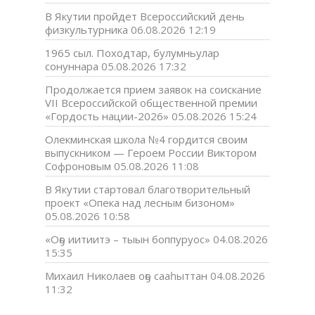
В Якутии пройдет Всероссийский день
физкультурника
06.08.2026 12:19
1965 сыл. Походтар, булумньулар
сонуннара
05.08.2026 17:32
Продолжается прием заявок на соискание
VII Всероссийской общественной премии
«Гордость нации-2026»
05.08.2026 15:24
Олекминская школа №4 гордится своим
выпускником — Героем России Виктором
Софроновым
05.08.2026 11:08
В Якутии стартовал благотворительный
проект «Опека над лесным бизоном»
05.08.2026 10:58
«Оҕо иитиитэ – тыын боппуруос»
04.08.2026
15:35
Михаил Николаев оҕо сааһыттан
04.08.2026
11:32