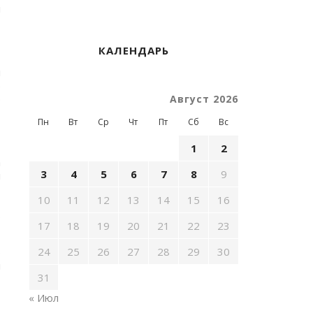
ы
КАЛЕНДАРЬ
и
э
р
Август 2026
Пн
Вт
Ср
Чт
Пт
Сб
Вс
1
2
а
3
4
5
6
7
8
9
н
10
11
12
13
14
15
16
.
17
18
19
20
21
22
23
24
25
26
27
28
29
30
р
н
31
« Июл
,