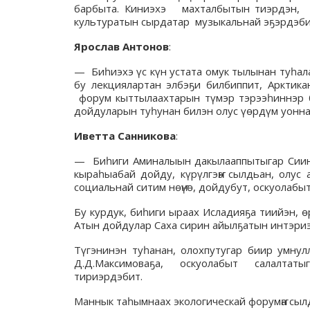
барбыта. Киниэхэ махталбытын тиэрдэн, б
культуратын сырдатар музыкальнай эҕэрдэбит
Ярослав Антонов
:
— Биһиэхэ үс күн устата омук тылынан туһал
бу лекциялартан элбэҕи билбиппит, Арктика
форум кыттылаахтарын түмэр тэрээһиннэр бу
дойдуларын туһунан билэн олус үөрдүм уонна
Иветта Санникова
:
— Биһиги Аминалыын дакылааппытыгар Сиинэ 
кыраһыабай дойду, күрүлгэҥҥэ сылдьан, олу
социальнай ситим нөҥүө, дойдубут, оскуолабыт
Бу курдук, биһиги ыраах Исладияҕа тиийэн, ө
Атын дойдулар Саха сирин айылҕатын интэриэ
Түгэнинэн туһанан, олохпутугар биир умнул
Д.Д.Максимоваҕа, оскуолабыт салалтаты
тириэрдэбит.
Маннык таһымнаах экологическай форумҥа сыл