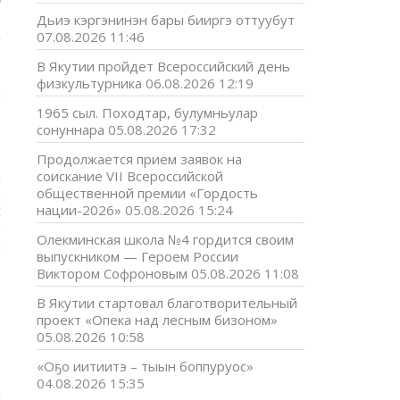
Дьиэ кэргэнинэн бары бииргэ оттуубут
07.08.2026 11:46
В Якутии пройдет Всероссийский день
7
физкультурника
06.08.2026 12:19
й
т
1965 сыл. Походтар, булумньулар
сонуннара
05.08.2026 17:32
Продолжается прием заявок на
а
соискание VII Всероссийской
д
общественной премии «Гордость
х
нации-2026»
05.08.2026 15:24
.
Олекминская школа №4 гордится своим
.
выпускником — Героем России
,
Виктором Софроновым
05.08.2026 11:08
В Якутии стартовал благотворительный
проект «Опека над лесным бизоном»
05.08.2026 10:58
«Оҕо иитиитэ – тыын боппуруос»
04.08.2026 15:35
н