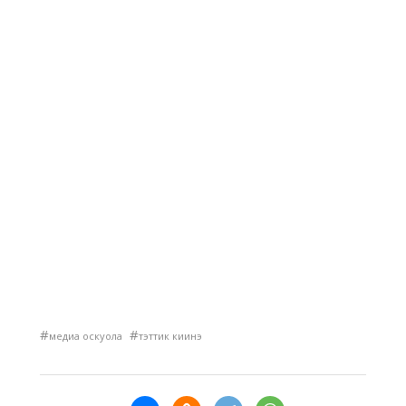
#
#
медиа оскуола
тэттик киинэ