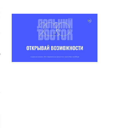
а
и
и
ы
ь
)