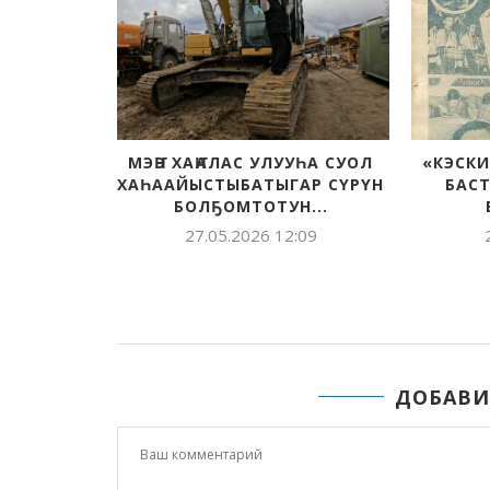
МЭҤЭ ХАҤАЛАС УЛУУҺА СУОЛ
«КЭСКИ
ХАҺААЙЫСТЫБАТЫГАР СҮРҮН
БАСТ
БОЛҔОМТОТУН...
27.05.2026 12:09
ДОБАВИ