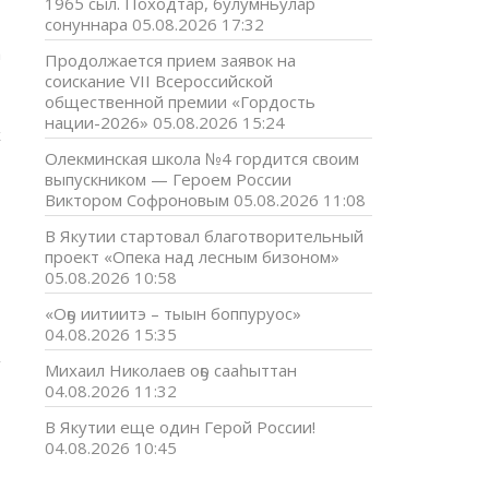
1965 сыл. Походтар, булумньулар
сонуннара
05.08.2026 17:32
а
Продолжается прием заявок на
,
соискание VII Всероссийской
общественной премии «Гордость
нации-2026»
05.08.2026 15:24
х
7
Олекминская школа №4 гордится своим
выпускником — Героем России
Виктором Софроновым
05.08.2026 11:08
В Якутии стартовал благотворительный
проект «Опека над лесным бизоном»
05.08.2026 10:58
«Оҕо иитиитэ – тыын боппуруос»
04.08.2026 15:35
Михаил Николаев оҕо сааһыттан
04.08.2026 11:32
В Якутии еще один Герой России!
04.08.2026 10:45