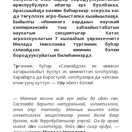
өрөспүүбүлүкэ иһигэр эрэ буолбакка,
Арассыыйаҕа киэҥник биһирэнэр: оскуола хас
да төгүллээх агро-быыстапка кыайыылааҕа.
Быйылгы «Инникигэ хардыы» научнай
кэнпириэнсийэ тыа хаһаайыстабатын
наукатын секциятыгар Хатас
агрооскуолатын 7 кылааһын үөрэнээччитэ
Милада Николаева түргэнник буһар
сэлиэйдээх ис миинин бэлэм
бородууксуйатын билиһиннэрдэ.
Түргэнник буһар «Сэлиэйдээх ис миинэ»
хатарыллыбыт буспут ис мииниттэн оҥоһуллар.
Харайарга да боростуой, оҥоһуллара да чэпчэки:
итии ууну куттуҥ — бүтүн эбиэт бэлэм!
— Маннык миини киһи күн аайы да иһиэн сөп.
Састааба барыта натуральнай, иҥэмтиэлээх,
онон олус тотоойу. Маннык мииҥҥэ элбэх
иҥэмтиэлээх веществолар уонна белок баар
буолан, киһи доруобуйатыгар үчүгэй. Ол-бу араас
химия аһын сиэхтээҕэр, бэйэ аһын сиир ордук
, —
диэн кэпсиир
Милада Николева
.