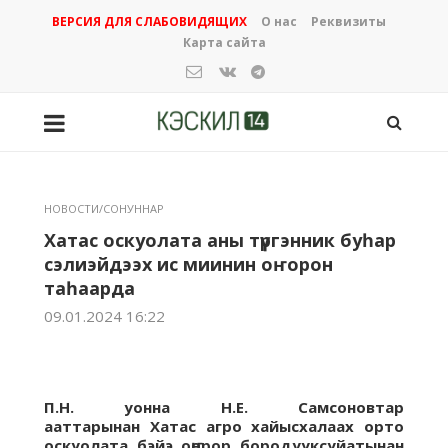
ВЕРСИЯ ДЛЯ СЛАБОВИДЯЩИХ
О нас
Реквизиты
Карта сайта
НОВОСТИ/СОНУННАР
Хатас оскуолата аны түргэнник буһар
сэлиэйдээх ис миинин оҥорон
таһаарда
09.01.2024 16:22
П.Н. уонна Н.Е. Самсоновтар
ааттарынан Хатас агро хайысхалаах орто
оскуолата бэйэ оҥорор бородууксуйатынан