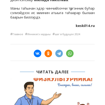
Маны таһынан эдэр чинчийээччи түргэнник буһар
сэлиэйдээх ис миинин атыыга таһаарар былаан
баарын биллэрдэ.
keskil14.ru
#
#
#
Главное
Инникигэ хардыы
шаг в будущее 2024
ЧИТАТЬ ДАЛЕЕ
В