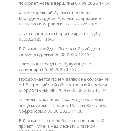
покоряет новые вершины
07.08.2026 14:54
XI Молодёжный Суглан стартовал:
Молодые лидеры Арктики собрались в
Хангаласском районе
07.08.2026 11:53
Дьиэ кэргэнинэн бары бииргэ оттуубут
07.08.2026 11:46
В Якутии пройдет Всероссийский день
физкультурника
06.08.2026 12:19
1965 сыл. Походтар, булумньулар
сонуннара
05.08.2026 17:32
Продолжается прием заявок на соискание
VII Всероссийской общественной премии
«Гордость нации-2026»
05.08.2026 15:24
Олекминская школа №4 гордится своим
выпускником — Героем России Виктором
Софроновым
05.08.2026 11:08
В Якутии стартовал благотворительный
проект «Опека над лесным бизоном»