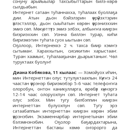
сонуну арыйыылар тахсыбыттарын билэ-көрө
сылдьабын.
Интернет сатаан туһаннахха, туһалаах буоллаҕа
дии. Атын дьон бэйэлэрин үөрүйэхтэрин
үллэстэллэр, дьон сыыһатын көрөн үөрэниэххин
эмиэ сөп. Мөкү өттүтэ эмиэ элбэх, албыҥҥа киирэн
биэриэххин сөп. Уонна биллэн турар, киһи
бириэмэтин туһата суох ыытыан сөп.
Оҕолоор, Интернеккэ 2 ч. тахса биир кэмҥэ
сытымаҥ. Хараххытын, сисикитин харыстааҥ.
Туран хаамыҥ, туһалааҕынан дьарыктаныҥ. Чөл
туруктаах буолуҥ!
Диана Кобякова, 11 кылаас
: — Хомойуох иһин,
мин Интернеттан олус тутулуктаахпын. Күҥҥэ 24
чаастан үөрэнэр бириэмэбэр 5-6 чаас телефоҥҥа
олоробун, онтон каникулларга, өрөбүл күннэргэ
12-14 чаас олоруохпун сөп. Интернет туһата
олус элбэх. Мин тугу билбэппин киирэн
интернеттан булуохпун сөп. Тугу эрэ
сатаабаппын интернеттан киирэн көрөн эбии
үөрэнэбин. Экзаменнарбар интернетынан эбии
бэлэмнэнэбин. Оҕолор баҕардахтарына,
Интернеттан бастакы көмө оҥорорго да