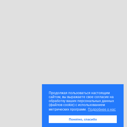
Продолжая пользоваться настоящим
сайтом, вы выражаете свое согласие на
обработку ваших персональных данных
(файлов cookie) с использованием
метрических программ.
Подробнее о нас
Понятно, спасибо