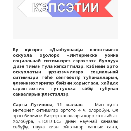
Бу күннэргэ «Дьоһуннааҕы кэпсэтиигэ»
оскуола оҕолоро «Интернеккэ уонна
социальнай ситимнэргэ сэрэхтээх буолуу»
диэн тиэмэ тула кэпсэттилэр. Кэбээйи орто
оскуолатын үөрэнээччилэрэ социальнай
ситимнэри төһө сөптөөхтүк туһаналларын,
үөлээннээхтэригэр бэйэни харыстаан, хайдах
сэрэхтээхтик туттуохха сөбүн туһунан
санааларын үллэстэллэр
.
Саргы Лугинова, 11 кылаас:
— Мин күҥҥэ
Интернет ситимигэр ортото 4 ч. олоробун. Ол
эрэн билиини биэрэр каналлары көрө сатыыбын.
Холобура, «ТОПЛЕС» диэн научнай канаалы
сөбүлүүбүн, наука киэҥ эйгэтигэр ханнык саҥа,