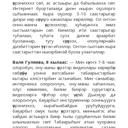
үөрэниэххэ сөп, ас астыыры да баһылыахха сөп.
Интернет буорталааҕа диэн «кыра» оҕолорго
сыһыаннаах. Кыра оҕолор 3-10 саастарыгар
диэри көр-күлүү эрэ каналлары көрөллөр. Ол онтон
онно-манна үөрэнэллэр, куһаҕаҥҥа эмиэ
сыстыахтарын сөп. Кинилэр ити саастарыгар
туһалаах, туһата суох диэни араарбат
буоланнар, тугу күлүүлээх, «популярнай»
диэбиттэрин үтүктэн иһэллэр. Онтон сылтаан кыра
саастарыттан ньиэрбинэй буола улааталлар.
Валя Гуляева, 8 кылаас:
— Мин күҥҥэ 7-8 чаас
олоробун, ону-маны үөрэтэр видеолары көрөрбүн
сөбүлүүбүн уонна ватсабынн табаарыстарбын
кытары кэпсэтэрбин астынабын. Мин санаабар,
интернекка олороҥҥун, ону-маны хаһаҥҥын,
олус көмөлөөх, билии биэрэр суруктарга,
видеоларга түбэһэр олус үчүгэй. Дьиэҕэр да
олороҥҥун, баҕарбыт инструменнар оонньуурга
үөрэниэххэ, кыраһыабайдык уруһуйдуурга,
баҕарбыт омук тылы үөрэтэргэ, минньигэс аһы
хайдах астыырга биир тылы суруйаҥҥын билии
ылыныаххын сөп! Табаарыһыҥ атын куоракка
олорор буоллаҕына, чэпчэкитик сатаан