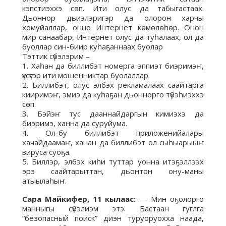
кэпстиэххэ сөп. Ити олус да табыгастаах.
Дьоннор дьиэлэригэр да олорон харчы
хомуйаллар, онно Интернет көмөлөһөр. Онон
мир санаабар, Интернет олус да туһалаах, ол да
буоллар син-биир куһаҕаннаах буолар
Тэттик сүбэлэрим –
1. Хаһан да биллибэт номерга эппиэт биэримэҥ,
үксүгэр ити мошенниктар буолаллар.
2. Биллибэт, олус элбэх рекламалаах саайтарга
кииримэҥ, эмиэ да куһаҕан дьоннорго түбэһиэххэ
сөп.
3. Бэйэҥ тус дааннайдаргын кимиэхэ да
биэримэ, ханна да суруйума.
4. Ол-бу биллибэт приложенийалары
хачайдаамаҥ, ханан да биллибэт ол сыһыарыыҥ
вируса суоҕа.
5. Биллэр, элбэх киһи туттар уонна итэҕэллээх
эрэ саайтарыттан, дьонтон ону-маны
атыылаһыҥ.
Сара Майкифер, 11 кылаас:
— Мин оҕолорго
манныгы сүбэлиэм этэ. Бастаан гуглга
“безопасный поиск” диэн туруоруохха наада,