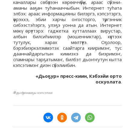
каналлары сөбүлээн көрөөччүбүн, араас сүбэни-
аманы ааҕан туһанааччыбын. Интернет туһата
элбэх: араас информацияны билэргэ, кэпсэтэргэ,
үөрэххэ, эбии харчы оҥосторго, түргэнник
сибээстэһэргэ, улэҕэ уонна да атын. Интернет
мөкү өрүттэрэ: гаджетка кутталлаах вирустар,
албын билсиһиилэр (мошенниктар), күүстээх
тутулук, харах мөлтүүтэ. Оҕолоор,
бэрэбиэркэлэммэтэх саайтарга кииримэҥ, тус
дааннайдаргытын кимиэхэ да биэримэҥ,
спамнары тарҕатымаҥ, билбэт дьоҥҥутун кытта
кэпсэтимэҥ диэн сүбэлиибин.
«Дьоҕур» пресс-киин, Кэбээйи орто
оскуолата
.
#
дьоһуннааҕы кэпсэтии