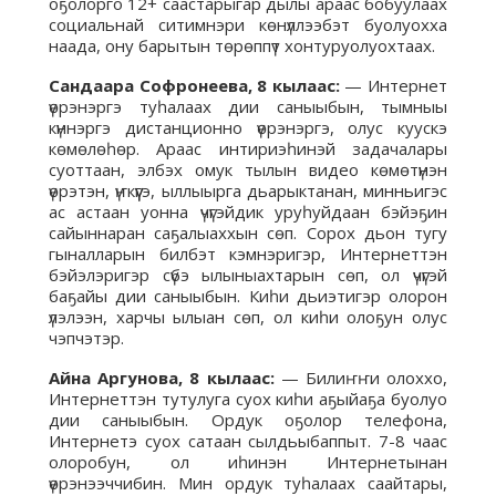
оҕолорго 12+ саастарыгар дылы араас бобуулаах
социальнай ситимнэри көнүллээбэт буолуохха
наада, ону барытын төрөппүт хонтуруолуохтаах.
Сандаара Софронеева, 8 кылаас:
— Интернет
үөрэнэргэ туһалаах дии саныыбын, тымныы
күннэргэ дистанционно үөрэнэргэ, олус куускэ
көмөлөһөр. Араас интириэһинэй задачалары
суоттаан, элбэх омук тылын видео көмөтүнэн
үөрэтэн, үҥкүүгэ, ыллыырга дьарыктанан, минньигэс
ас астаан уонна үчүгэйдик уруһуйдаан бэйэҕин
сайыннаран саҕалыаххын сөп. Сорох дьон тугу
гыналларын билбэт кэмнэригэр, Интернеттэн
бэйэлэригэр сүбэ ылыныахтарын сөп, ол үчүгэй
баҕайы дии саныыбын. Киһи дьиэтигэр олорон
үлэлээн, харчы ылыан сөп, ол киһи олоҕун олус
чэпчэтэр.
Айна Аргунова, 8 кылаас:
— Билиҥҥи олоххо,
Интернеттэн тутулуга суох киһи аҕыйаҕа буолуо
дии саныыбын. Ордук оҕолор телефона,
Интернетэ суох сатаан сылдьыбаппыт. 7-8 чаас
олоробун, ол иһинэн Интернетынан
үөрэнээччибин. Мин ордук туһалаах саайтары,