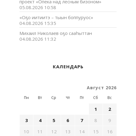
проект «Опека над лесным бизоном»
05.08.2026 10:58
«Оҕо иитиитэ – тыын боппуруос»
04.08.2026 15:35
Михаил Николаев оҕо сааһыттан
04.08.2026 11:32
КАЛЕНДАРЬ
Август 2026
Пн
Вт
Ср
Чт
Пт
Сб
Вс
1
2
3
4
5
6
7
8
9
10
11
12
13
14
15
16