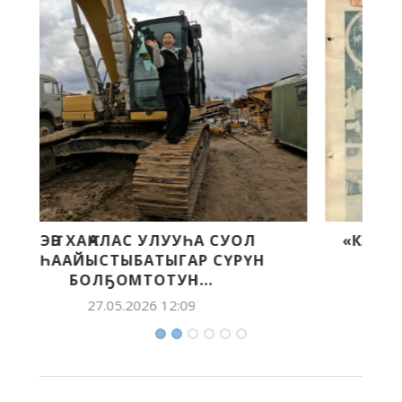
«КЭСКИЛ» — «БЭЛЭМ БУОЛ» БАСТЫҤ
ХАҺЫАТТАРТАН БИИРДЭСТЭРЭ
25.05.2026 11:30