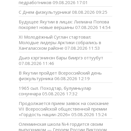
педработников
09.08.2026 17:01
С Днем физкультурника!
08.08.2026 09:25
Будущее Якутии в лицах: Лилиана Попова
покоряет новые вершины
07.08.2026 14:54
XI Молодёжный Суглан стартовал:
Молодые лидеры Арктики собрались в
Хангаласском районе
07.08.2026 11:53
Дьиэ кэргэнинэн бары бииргэ оттуубут
07.08.2026 11:46
В Якутии пройдет Всероссийский день
физкультурника
06.08.2026 12:19
1965 сыл. Походтар, булумньулар
сонуннара
05.08.2026 17:32
Продолжается прием заявок на соискание
VII Всероссийской общественной премии
«Гордость нации-2026»
05.08.2026 15:24
Олекминская школа №4 гордится своим
выпускником — Героем России Виктором