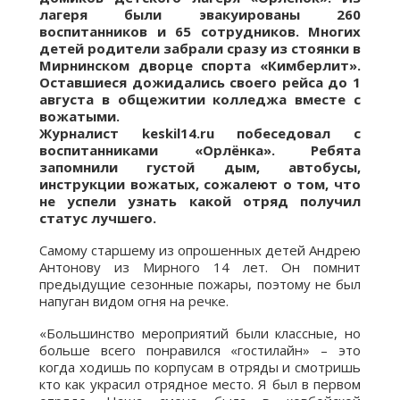
лагеря были эвакуированы 260
воспитанников и 65 сотрудников. Многих
детей родители забрали сразу из стоянки в
Мирнинском дворце спорта «Кимберлит».
Оставшиеся дожидались своего рейса до 1
августа в общежитии колледжа вместе с
вожатыми.
Журналист
keskil14.
ru побеседовал с
воспитанниками «Орлёнка». Ребята
запомнили густой дым, автобусы,
инструкции вожатых, сожалеют о том, что
не успели узнать какой отряд получил
статус лучшего.
Самому старшему из опрошенных детей Андрею
Антонову из Мирного 14 лет. Он помнит
предыдущие сезонные пожары, поэтому не был
напуган видом огня на речке.
«Большинство мероприятий были классные, но
больше всего понравился «гостилайн» – это
когда ходишь по корпусам в отряды и смотришь
кто как украсил отрядное место. Я был в первом