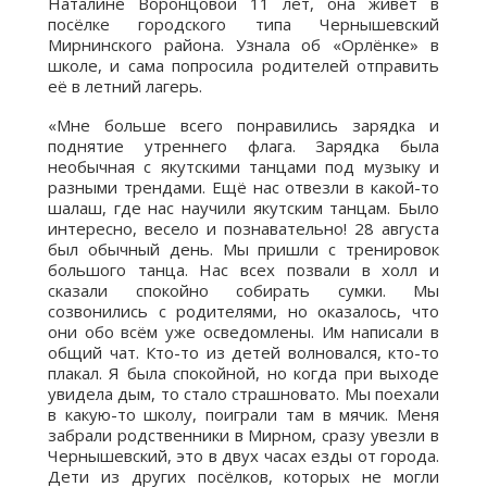
Наталине Воронцовой 11 лет, она живёт в
посёлке городского типа Чернышевский
Мирнинского района. Узнала об «Орлёнке» в
школе, и сама попросила родителей отправить
её в летний лагерь.
«Мне больше всего понравились зарядка и
поднятие утреннего флага. Зарядка была
необычная с якутскими танцами под музыку и
разными трендами. Ещё нас отвезли в какой-то
шалаш, где нас научили якутским танцам. Было
интересно, весело и познавательно! 28 августа
был обычный день. Мы пришли с тренировок
большого танца. Нас всех позвали в холл и
сказали спокойно собирать сумки. Мы
созвонились с родителями, но оказалось, что
они обо всём уже осведомлены. Им написали в
общий чат. Кто-то из детей волновался, кто-то
плакал. Я была спокойной, но когда при выходе
увидела дым, то стало страшновато. Мы поехали
в какую-то школу, поиграли там в мячик. Меня
забрали родственники в Мирном, сразу увезли в
Чернышевский, это в двух часах езды от города.
Дети из других посёлков, которых не могли