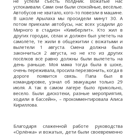
не успели съесть полдник. Вожатые нас
успокаивали. Сами они были спокойные, весёлые.
Автобусов не хватало, кого-то повезли в машине.
В школе Арылаха мы просидели минут 30. А
потом приехали автобусы, нас всех усадили до
Мирного в стадион «Кимберлит». Кто жил в
других городах, сёлах и должен был улететь на
самолёте, те жили в общежитии с вожатыми и
вылетели 1 августа. Смена должна была
закончиться 2 августа, но не кто из других
посёлков всё равно должны были вылететь на
день раньше. Моя мама тогда была в шоке,
очень переживала, просила перезвонить, когда в
дороге появится связь. Папа был в
командировке, узнал об эвакуации только 29
июля. А так в самом лагере было прикольно,
весело. Были дискотеки, разные мероприятия,
ходили в бассейн», – прокомментировала Алиса
Кириллова.
Благодаря слаженной работе руководства
«Орлёнка» и вожатых, дети были своевременно