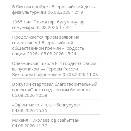
В Якутии пройдет Всероссийский день
физкультурника
06.08.2026 12:19
1965 сыл. Походтар, булумньулар
сонуннара
05.08.2026 17:32
Продолжается прием заявок на
соискание VII Всероссийской
общественной премии «Гордость
нации-2026»
05.08.2026 15:24
Олекминская школа №4 гордится своим
выпускником — Героем России
Виктором Софроновым
05.08.2026 11:08
В Якутии стартовал благотворительный
проект «Опека над лесным бизоном»
05.08.2026 10:58
«Оҕо иитиитэ – тыын боппуруос»
04.08.2026 15:35
Михаил Николаев оҕо сааһыттан
04.08.2026 11:32