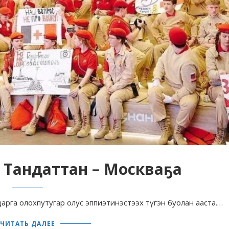
х Тандаттан – Москваҕа
арга олохпутугар олус эппиэтинэстээх түгэн буолан ааста.…
ЧИТАТЬ ДАЛЕЕ