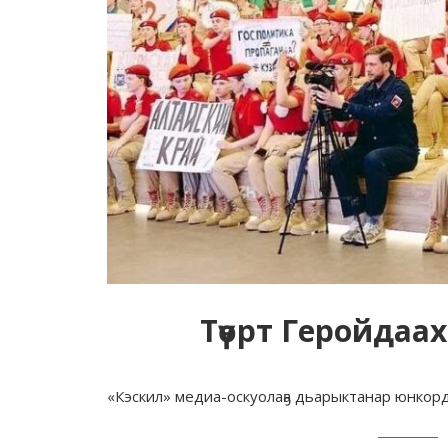
Түөрт Геройдаа
«Кэскил» медиа-оскуолаҕа дьарыктанар юнкорд