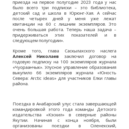
приезда на первое полугодие 2023 года у нас
было всего три подписки – это библиотека,
детский сад и школа в Юрюнг-Хая. А сейчас
после четырех дней у меня уже лежат
квитанции на 60 с лишним экземпляров. Это
очень большая работа. Теперь наша задача –
придерживаться этих показателей и в
следующем полугодии».
Кроме того, глава Саскылахского наслега
Алексей Николаев
заключил договор на
годовую подписку на 100 экземпляров журнала
«Чуораанчык». Улусное управление образования
выкупило 66 экземпляров журнала «Юность
Севера: Arctic ideas» для участников Елки главы
района.
Поездка в Анабарский улус стала завершающей
командировкой этого года команды Детского
издательства «Кэскил» в северные районы
Якутии. Начиная с конца ноября, были
организованы поездки в Оленекский,