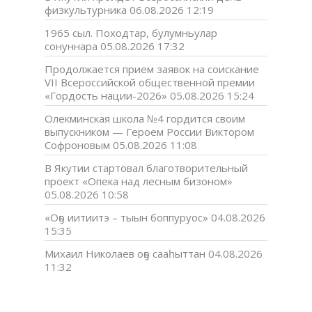
физкультурника
06.08.2026 12:19
1965 сыл. Походтар, булумньулар
сонуннара
05.08.2026 17:32
Продолжается прием заявок на соискание
VII Всероссийской общественной премии
«Гордость нации-2026»
05.08.2026 15:24
Олекминская школа №4 гордится своим
выпускником — Героем России Виктором
Софроновым
05.08.2026 11:08
В Якутии стартовал благотворительный
проект «Опека над лесным бизоном»
05.08.2026 10:58
«Оҕо иитиитэ – тыын боппуруос»
04.08.2026
15:35
Михаил Николаев оҕо сааһыттан
04.08.2026
11:32