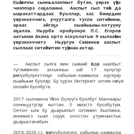
Кыһыҥҥы сынньалаҥмыт бүтэн, үөрэх үһүс
чиэппэрэ саҕаланна. Ааспыт сыл төһө да
ыарахаттардаах буоллар, хас биирдии
үөрэнээччигэ, учууталга туспа ситиһиини,
араас эйгэҕэ кыайыыны-хотууну
аҕалла. Ньурба оройуонун П.С. Егоров
аатынан Акана орто оскуолатын 9 кылааһын
үөрэнээччитэ Ньургун Семенов ааспыт
сыллаах ситиһиитин туһунан ахтар.
— Ааспыт сылга мин саамай өйдөөн хаалбыт
түгэмминэн ахсынньы ый 17 күнүгэр
өрөспүүбүлүкэтээҕи хабылык–хаамыска күрэҕэр
кыайыым буолар. Бу курэх Интернет ситим нөҥүө
онлайн буолбута.
2017 сыллаахха Үөһээ Бүлүүгэ буолбут Манчаары
оонньуутугар кыттан, 3 миэстэ буолбутум.
Онтон ыла бу дьарыкпыт ситимин быспакка,
инникигэ сыал сорук оҥостон утумнаахтык
дьарыктанабын.
2018-2020 с.с. өрөспүүбүлүкэҕэ хабылык–хаамыска