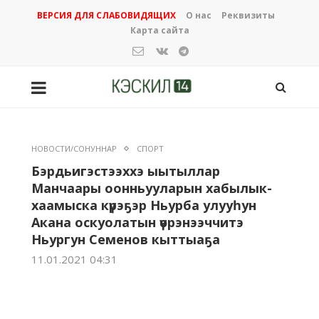
ВЕРСИЯ ДЛЯ СЛАБОВИДЯЩИХ
О нас
Реквизиты
Карта сайта
НОВОСТИ/СОНУННАР
СПОРТ
Бэрдьигэстээххэ ыытыллар
Манчаары оонньууларын хабылык-
хаамыска күрэҕэр Ньурба улууһун
Акана оскуолатын үөрэнээччитэ
Ньургун Семенов кыттыаҕа
11.01.2021 04:31