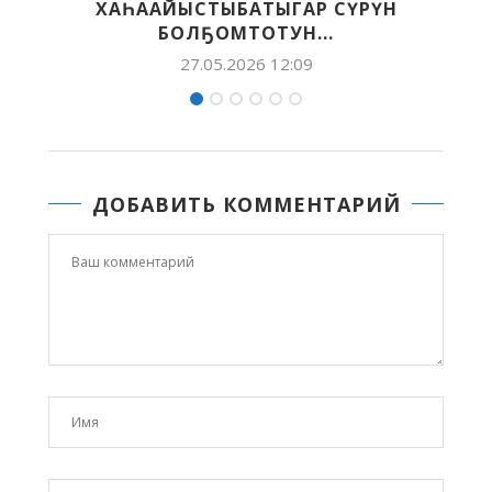
 СҮРҮН
ХАҺЫАТТАРТАН БИИРДЭСТЭ
.
25.05.2026 11:30
ДОБАВИТЬ КОММЕНТАРИЙ