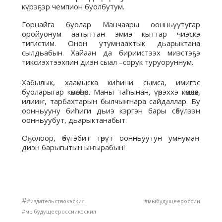
күрэҕэр чемпион буолбутум.
Горнайга буолар Манчаары оонньуутугар
оройуонум аатыттан эмиэ кыттар чиэскэ
тигистим. Онон утумнаахтык дьарыктана
сылдьабын. Хайаан да бириистээх миэстэҕэ
тиксиэхтээхпин диэн сыал –сорук туруоруннум.
Хабылык, хаамыска киһини сымса, имигэс
буоларыгар көмөлөһөр. Маны таһынан, үөрэххэ көмөлөөх,
илииҥ, тарбахтарын былчыҥнара сайдаллар. Бу
оонньууну биһиги дьиэ кэргэн бары сөбүлээн
оонньуубут, дьарыктанабыт.
Оҕолоор, өбүгэбит төрүт оонньуутун умнумаҥ
диэн барыгытын ыҥырабын!
#
#издательствокэскил #мыбудущеероссии
#мыбудущеероссиикэскил