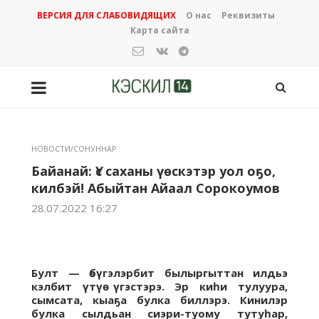
ВЕРСИЯ ДЛЯ СЛАБОВИДЯЩИХ
О нас
Реквизиты
Карта сайта
НОВОСТИ/СОНУННАР
Байанай: Үс саханы үөскэтэр уол оҕо,
килбэй! Абыйтан Айаал Сорокоумов
28.07.2022 16:27
Булт — өбүгэлэрбит былыргыттан илдьэ
кэлбит үтүө үгэстэрэ. Эр киһи тулуура,
сымсата, кыаҕа булка биллэрэ. Кинилэр
булка сылдьан сиэри-туому тутуһар,