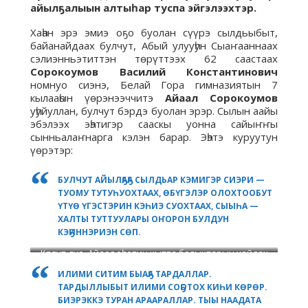
айылҕалыын алтыһар туспа эйгэлээхтэр.
Хаһан эрэ эмиэ оҕо буолан сүүрэ сылдьыбыт,
байанайдаах булчут, Абый улууһун Сыаҥааннаах
сэлиэнньэтиттэн төрүттээх 62 саастаах
Сорокоумов Василий Константинович
номнуо сиэнэ, Белай Гора гимназиятын 7
кылааһын үөрэнээччитэ
Айаал Сорокоумов
уһуйуллан, булчут бэрдэ буолан эрэр. Сылын аайы
эбэлээх эһэтигэр сааскы уонна сайыҥҥы
сынньалаҥнарга кэлэн барар. Эһэтэ куруутун
үөрэтэр:
БУЛЧУТ АЙЫЛҔАҔА СЫЛДЬАР КЭМИГЭР СИЭРИ —
ТУОМУ ТУТУҺУОХТААХ, ӨБҮГЭЛЭР ОЛОХТООБУТ
ҮТҮӨ ҮГЭСТЭРИН КЭҺИЭ СУОХТААХ, СЫЫҺА —
ХАЛТЫ ТУТТУУЛАРЫ ОҤОРОН БУЛДУН
КЭҔИННЭРИЭН СӨП.
Көрөҕүт дуо, Айаал эһэтин кытта балыктарын хайдах
тутан туралларый? Ити эмиэ саха сатабыла буолар.
ИЛИМИ СИТИМ БЫАҔА ТАРДАЛЛАР.
Талаҕынан сигэ оҥороллор (быа) уонна бултарын
ТАРДЫЛЛЫБЫТ ИЛИМИ СОҔОТОХ КИҺИ КӨРӨР.
хайыытын иһинэн уган, айаҕынан таһааран баайан
БИЭРЭККЭ ТУРАН АРААРАЛЛАР. ТЫЫ НААДАТА
кэбиһэллэр. Олус табыгастаах.