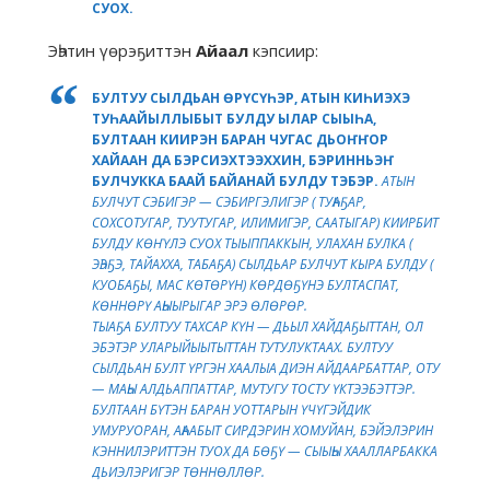
СУОХ.
Эһэтин үөрэҕиттэн
Айаал
кэпсиир:
БУЛТУУ СЫЛДЬАН ӨРҮСҮҺЭР, АТЫН КИҺИЭХЭ
ТУҺААЙЫЛЛЫБЫТ БУЛДУ ЫЛАР СЫЫҺА,
БУЛТААН КИИРЭН БАРАН ЧУГАС ДЬОҤҤОР
ХАЙААН ДА БЭРСИЭХТЭЭХХИН, БЭРИННЬЭҤ
БУЛЧУККА БААЙ БАЙАНАЙ БУЛДУ ТЭБЭР.
АТЫН
БУЛЧУТ СЭБИГЭР — СЭБИРГЭЛИГЭР ( ТУҺАҔАР,
СОХСОТУГАР, ТУУТУГАР, ИЛИМИГЭР, СААТЫГАР) КИИРБИТ
БУЛДУ КӨҤҮЛЭ СУОХ ТЫЫППАККЫН, УЛАХАН БУЛКА (
ЭҺЭҔЭ, ТАЙАХХА, ТАБАҔА) СЫЛДЬАР БУЛЧУТ КЫРА БУЛДУ (
КУОБАҔЫ, МАС КӨТӨРҮН) КӨРДӨҔҮНЭ БУЛТАСПАТ,
КӨННӨРҮ АҺЫЫРЫГАР ЭРЭ ӨЛӨРӨР.
ТЫАҔА БУЛТУУ ТАХСАР КҮН — ДЬЫЛ ХАЙДАҔЫТТАН, ОЛ
ЭБЭТЭР УЛАРЫЙЫЫТЫТТАН ТУТУЛУКТААХ. БУЛТУУ
СЫЛДЬАН БУЛТ ҮРГЭН ХААЛЫА ДИЭН АЙДААРБАТТАР, ОТУ
— МАҺЫ АЛДЬАППАТТАР, МУТУГУ ТОСТУ ҮКТЭЭБЭТТЭР.
БУЛТААН БҮТЭН БАРАН УОТТАРЫН ҮЧҮГЭЙДИК
УМУРУОРАН, АҺААБЫТ СИРДЭРИН ХОМУЙАН, БЭЙЭЛЭРИН
КЭННИЛЭРИТТЭН ТУОХ ДА БӨҔҮ — СЫЫҺЫ ХААЛЛАРБАККА
ДЬИЭЛЭРИГЭР ТӨННӨЛЛӨР.