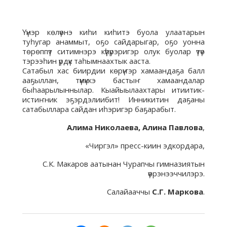
Үүнэр көлүөнэ киһи киһитэ буола улаатарын
туһугар анаммыт, оҕо сайдарыгар, оҕо уонна
төрөппүт ситимнэрэ күүһүрэригэр олук буолар үтүө
тэрээһин үрдүк таһымнаахтык ааста.
Сатабыл хас биирдии көрүҥэр хамаандаҕа балл
ааҕыллан, түмүккэ бастыҥ хамаандалар
быһаарылыннылар. Кыайыылаахтары итиитик-
истиҥник эҕэрдэлиибит! Инникитин даҕаны
сатабыллара сайдан иһэригэр баҕарабыт.
Алима Николаева, Алина Павлова
,
«Чиргэл» пресс-киин эдкордара,
С.К. Макаров аатынан Чурапчы гимназиятын
үөрэнээччилэрэ.
Салайааччы
С.Г. Маркова
.