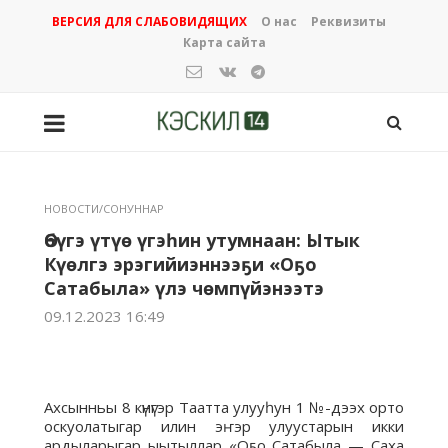
ВЕРСИЯ ДЛЯ СЛАБОВИДЯЩИХ
О нас
Реквизиты
Карта сайта
НОВОСТИ/СОНУННАР
Өбүгэ үтүө үгэһин утумнаан: Ытык
Күөлгэ эрэгийиэннээҕи «Оҕо
Сатабыла» үлэ чөмпүйэнээтэ
09.12.2023 16:49
Ахсынньы 8 күнүгэр Таатта улууһун 1 №-дээх орто
оскуолатыгар илин эҥэр улуустарын икки
ардыларыгар ыытыллар «Оҕо Сатабыла — Саха