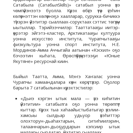
Сатабыла (СатабылSkills)» сатабыл уонна үлэ
чөмпүйэнээтэ буолла. Күрэх өбүгэ үтүө үгэһин
көлүөнэттэн көлүөнэҕэ хаалларар, сурукка-бичиккэ
түһэрэн үйэтитэр сыаллаах-соруктаах сэттис төгүлүн
ыытыллар. Тэрийээччилэр: Тааттатааҕы иитэр-
үөрэтэр эйгэтэ-кластер, Арктикатааҕы култуура
уонна искусство института, Чурапчытааҕы
физкультура уонна спорт института, Н.Е.
Мординов-Амма Аччыгайа аатынан «Кэскил» оҕо
бэчээтин кыһата, Өрөспүүбүлүкэтээҕи «Юные
Якутяне» ресурснай киин.
Быйыл Таатта, Амма, Мэҥэ Хаҥалас уонна
Чурапчы хамаандалара күөн көрүстүлэр. Оҕолор
барыта 7 сатабылынан күрэхтэстилэр:
«Дьиэ кэргэн ытык мала — үлэ киһитин
үйэтитии» сатабылга оҕо уонна төрөппүт
кыттар. Күрэх тыа хаһаайыстыбатыгар үлэлии-
хамсыы сылдьар удьуор үлэһиттэр
олохторун-дьаһахтарын, ситиһиилэрин,
талааннарын-дьоҕурдарын кэпсиир ытык
маллары сырдатар, үйэтитэр сыаллаах.