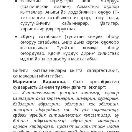
«Сахалыы шрифтэри айан оҥоруу»
(графическай дизайн). Аймахтыы оҕолор
кытталлар. Аныгы үйэ ирдэбилинэн оҕоҕо IT-
технология сатабылын иҥэрэр, төрүт тылы,
суругу-бичиги сайыннарар, үйэтитэр,
харыстыыр үрдүк соруктаах.
«Күөсчүт сатабыла» (туойтан көмүлүөк оһоҕу
оҥоруу сатабыла). Биир дьиэ кэргэн оҕолоро
кытыннылар. Туойтан көмүлүөк оһоҕу
оҥордулар. Күөсчүт курдук дириҥ силистээх
идэни үйэтитэр дьоһуннаах сатабыл.
Биһиги кыттааччылары кытта сэһэргэстибит,
санааларын иһиттибит.
Марианна Барахова
, Саха өрөспүүбүлүкэтин
судаарыстыбаннай түмэлин үлэһитэ, эксперт:
—
Кыттааччылар үлэлэрин көрөммүн, оҕолор
бэйэлэрин дьиэ кэргэннэрин, ийэлэрин, аҕаларын,
бэйэлэрин өбүгэлэрин, эбэлэрин, хос эбэлэрин,
эһэлэрин удьуордаан, хас да уйэ саҕалааннар,
сүрдээх үчүгэйдик ситимнээхтик кэпсээтилэр. Бу
биһиги түһүмэхпитигэр өбүгэлэрин малларын
аҕалан көрдөрдүлэр. Сүрдээхтик харыстаан илдьэ
сылдьан, кинилэр наһаа үчүгэй дьиэ кэргэн ытык