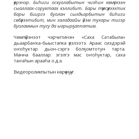
үөрэнэр. Биһиги оскуолабытын чиэһин көмүскээн
сыаллаах-соруктаах кэллибит. Бары түмсүүлээхтик
бары бииргэ буолан сылдьарбытын биһиги
сөбүлээтибит, мин халадаайы үйэм тухары тигэр
буоламмын тугу да ыарырҕаппатым.
Чөмпүйэнээт чэрчитинэн «Саха Сатабыла»
дьаарбаҥка-быыстапка үлэлээтэ. Араас сиэдэрэй
оҥоһуктар дьон-сэргэ болҕомтотун тарта.
Манна бааллар: эгэлгэ мас оҥоһуктар, саха
таҥаһын арааһа о.д.а.
Видеороликпытын көрүөҕүҥ: