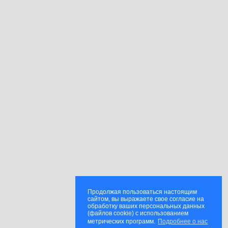
Продолжая пользоваться настоящим
сайтом, вы выражаете свое согласие на
обработку ваших персональных данных
(файлов cookie) с использованием
метрических программ.
Подробнее о нас