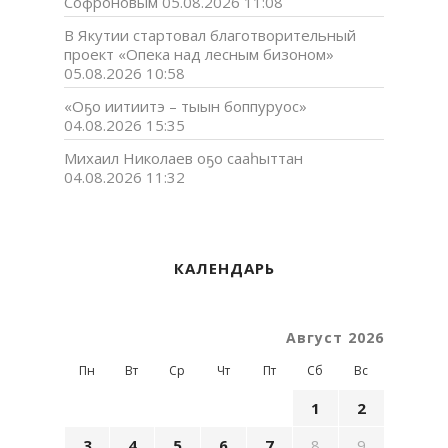
Софроновым
05.08.2026 11:08
В Якутии стартовал благотворительный
проект «Опека над лесным бизоном»
05.08.2026 10:58
«Оҕо иитиитэ – тыын боппуруос»
04.08.2026 15:35
Михаил Николаев оҕо сааһыттан
04.08.2026 11:32
КАЛЕНДАРЬ
Август 2026
Пн
Вт
Ср
Чт
Пт
Сб
Вс
1
2
3
4
5
6
7
8
9