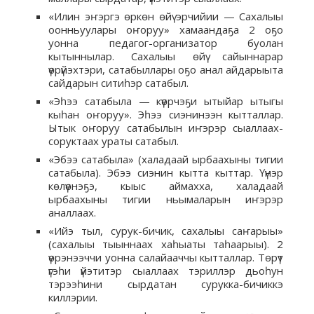
«Илин эҥэргэ өркөн өйү эрчийии — Сахалыы
оонньуулары оҥоруу» хамаандаҕа 2 оҕо
уонна педагог-организатор буолан
кытыннылар. Сахалыы өйү сайыннарар
үөрүйэхтэри, сатабыллары оҕо анал айдарыыта
сайдарын ситиһэр сатабыл.
«Эһээ сатабыла — күөрчэҕи ытыйар ытыгы
кыһан оҥоруу». Эһээ сиэнинээн кытталлар.
Ытык оҥоруу сатабылын иҥэрэр сыаллаах-
соруктаах ураты сатабыл.
«Эбээ сатабыла» (халадаай ырбаахыны тигии
сатабыла). Эбээ сиэнин кытта кыттар. Үүнэр
көлүөнэҕэ, кыыс аймахха, халадаай
ырбаахыны тигии ньымаларын иҥэрэр
аналлаах.
«Ийэ тыл, сурук-бичик, сахалыы саҥарыы»
(сахалыы тыыннаах хаһыаты таһаарыы). 2
үөрэнээччи уонна салайааччы кытталлар. Төрүт
үгэһи үйэтитэр сыаллаах тэриллэр дьоһун
тэрээһини сырдатан сурукка-бичиккэ
киллэрии.