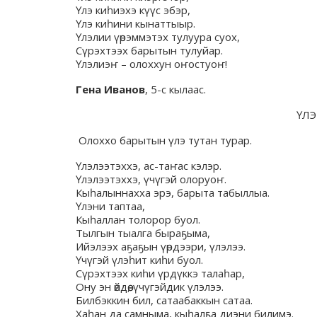
Үлэ киһиэхэ күүс эбэр,
Үлэ киһини кынаттыыр.
Үлэлии үөрэммэтэх тулуура суох,
Сүрэхтээх барытын тулуйар.
Үлэлиэҥ – олоххун оҥостуоҥ!
Гена Иванов
, 5-с кылаас.
ҮЛЭ
Олоххо барытын үлэ тутан турар.
Үлэлээтэххэ, ас-таҥас кэлэр.
Үлэлээтэххэ, үчүгэй олоруоҥ.
Кыһалыннахха эрэ, барыта табыллыа.
Үлэни таптаа,
Кыһаллан толорор буол.
Тылгын тыалга быраҕыма,
Ийэлээх аҕаҕын үөрдээри, үлэлээ.
Үчүгэй үлэһит киһи буол.
Сүрэхтээх киһи үрдүккэ талаһар,
Ону эн өйдөө, үчүгэйдик үлэлээ.
Билбэккин бил, сатаабаккын сатаа.
Хаһан да самныма, кыһалҕа диэни билимэ.