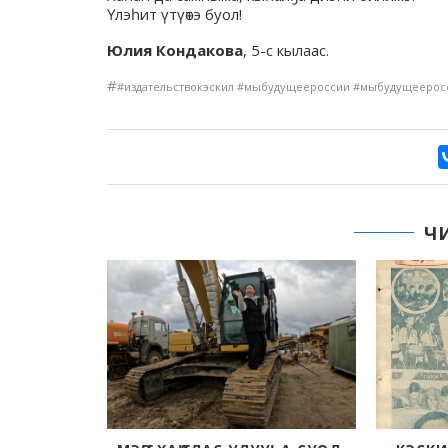
Үлэһит үтүөтэ буол!
Юлия Кондакова
, 5-с кылаас.
#
#издательствокэскил #мыбудущеероссии #мыбудущеерос
Ч
УБАТ УОТ
НА
:43