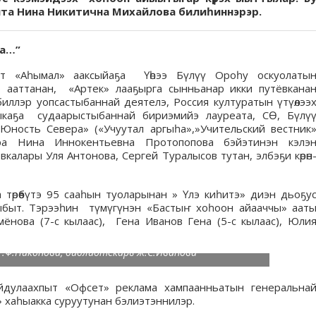
та Нина Никитична Михайлова билиһиннэрэр.
та…”
быт «Аһымал» ааксыйаҕа Үөһээ Бүлүү Ороһу оскуолаты
ар ааттанан, «Артек» лааҕырга сынньанар икки путёвкана
биллэр уопсастыбаннай деятелэ, Россия културатын үтүөлээ
стыкаҕа судаарыстыбаннай бириэмийэ лауреата, СӨ, Бүлү
Юность Севера» («Учуутал аргыһа»,»Учительский вестник
ра Нина Иннокентьевна Протопопова бэйэтинэн кэлэ
евкалары Уля Антонова, Сергей Туралысов тутан, элбэҕи көрөн
төрөөбүтэ 95 сааһын туоларынан » Үлэ киһитэ» диэн дьоҕу
быт. Тэрээһин түмүгүнэн «Бастыҥ хоһоон айааччы» аат
мёнова (7-с кылаас), Гена Иванов Гена (5-с кылаас), Юли
Т.Ф.Никонова, библиотекарь Ж.С.Иванова
йдулаахпыт «Офсет» реклама хампаанньатын генеральна
 хаһыакка суруутунан бэлиэтэннилэр.