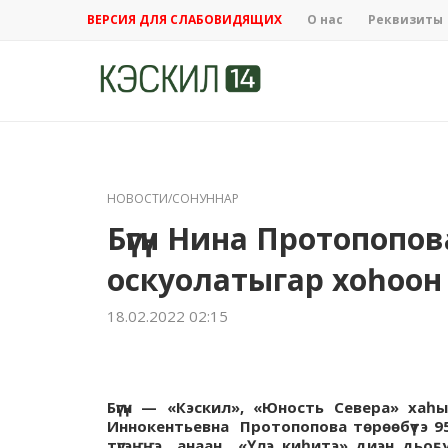
ВЕРСИЯ ДЛЯ СЛАБОВИДЯЩИХ
О нас
Реквизиты
НОВОСТИ/СОНУННАР
Бүгүн Нина Протопопов
оскуолатыгар хоһоон 
18.02.2022 02:15
Бүгүн — «Кэскил», «Юность Севера» ха
Иннокентьевна Протопопова төрөөбүтэ 95 
түгэҥҥэ анаан «Үлэ киһитэ» диэн дьоҕ