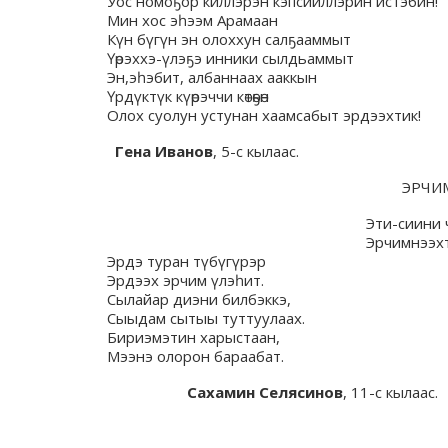
Уос номоҕор киллэрэн кэпсииллэрин истэбин!
Мин хос эһээм Арамаан
Күн бүгүн эн олоххун салҕааммыт
Үөрэххэ-үлэҕэ инники сылдьаммыт
Эн,эһэбит, албаннаах ааккын
Үрдүктүк күөрэччи көтөҕөн
Олох суолун устунан хаамсабыт эрдээхтик!
Гена Иванов
, 5-с кылаас.
ЭРЧИМ
Эти-сиини 
Эрчимнээхт
Эрдэ туран түбүгүрэр
Эрдээх эрчим үлэһит.
Сылайар диэни билбэккэ,
Сыыдам сытыы туттуулаах.
Бириэмэтин харыстаан,
Мээнэ олорон бараабат.
Сахамин Селясинов
, 11-с кылаас.