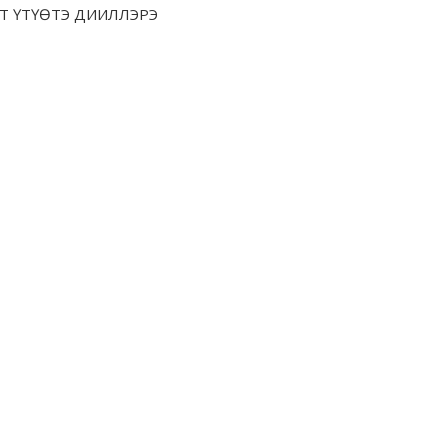
Т ҮТҮӨТЭ ДИИЛЛЭРЭ