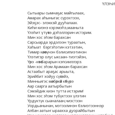
ҮЛЭҺИ
Сытыары сымнаҕас майгылаах,
Амарах аһыныгас сүрэхтээх,
Эйэҕэс- элэккэй дууһалаах.
Киһи киэнэ кэрэмэһэ,мааныта
Үлэһит үтүөтэ дэһэллэрин истэрим.
Мин хос эһэм барахсан
Сарсыарда эрдэлээн тураатын,
Хаһыат бэргэһэтин кэтээтин,
Тимир көлөтүнэн бэлисипиэтинэн
Үлэтигэр олус ыксаан-тиэтэйэн,
Үөрэ -көтө барарын кэпсииллэрэ.
Мин хос эһэм Арамаан барахсан
Астаабыт араҕас арыыта,
Эрийбит хойуу сүөгэйэ,
Минньигэс мөлбөркөй көбүөрэ
Аар саарга аатырбытын
Сэмэйдик киэн тутта истэрим!
Мин хос эһэм түбүктээх үлэтин
Үрдүктүк сыаналаан,чиэстээн
Уордьанынан, мэтээлинэн бэлиэтээннэр
Албан аатыҥ ыраахха дуорайбытын