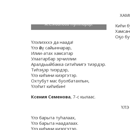
ХАМ
Ксения Семёноваҕа библиотекарь
Ж.С.Иванова туттарар.
Киһи б
Хамсан
Оҕо бу
Үлэлиэххэ да наада!
Үлэ өйү сайыннарар,
Илии-атах хамсатар
Улаатарбар эрчиллии
Аралдьыйбакка ситиһиигэ тиэрдэр.
Тиһэҕэр тиэрдэр,
Үлэ киһини киэргэтэр.
Охтубут мас буолбатахпын,
Үлэһит киһибин!
Ксения Семенова
, 7-с кылаас.
ҮЛЭ
Үлэ барыта туһалаах,
Үлэ барыта наадалаах.
Үлэ киһини киэргэтэр,