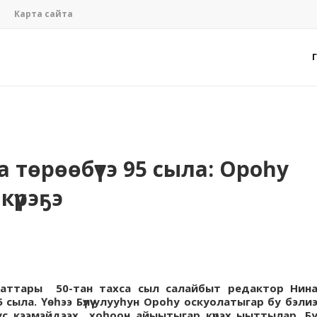
Карта сайта
а төрөөбүтэ 95 сыла: Ороһу
күрэҕэ
һыаттары 50-тан тахса сыл салайбыт редактор Нин
сыла. Үөһээ Бүлүү улууһун Ороһу оскуолатыгар бу бэли
ус кээмэйдээх хоһоон айыытыгар күрэх ыыттылар. Б