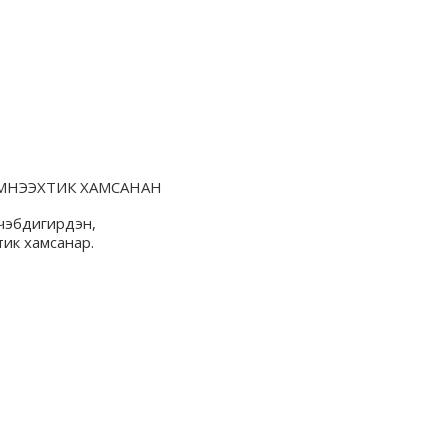
НЭЭХТИК ХАМСАНАН
чэбдигирдэн,
ик хамсанар.