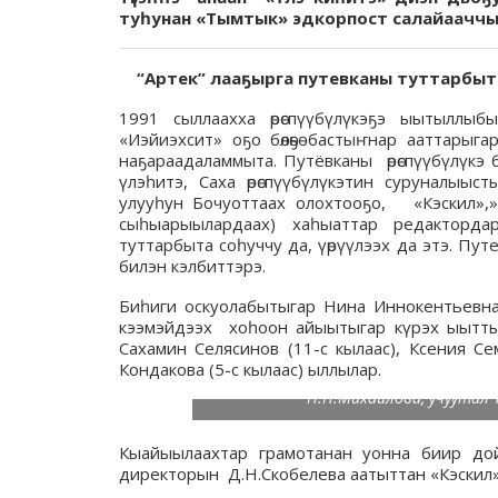
туһунан «Тымтык» эдкорпост салайааччы
“Артек” лааҕырга путевканы туттарбы
1991 сыллаахха өрөспүүбүлүкэҕэ ыытыллы
«Иэйиэхсит» оҕо бөлөҕө бастыҥнар ааттарыг
наҕараадаламмыта. Путёвканы өрөспүүбүлүкэ 
үлэһитэ, Саха өрөспүүбүлүкэтин суруналыы
улууһун Бочуоттаах олохтооҕо, «Кэскил»,»
сыһыарыылардаах) хаһыаттар редакторда
туттарбыта соһуччу да, үөрүүлээх да этэ. Пут
билэн кэлбиттэрэ.
Биһиги оскуолабытыгар Нина Иннокентьевна 
кээмэйдээх хоһоон айыытыгар күрэх ыытты
Сахамин Селясинов (11-с кылаас), Ксения Се
Кондакова (5-с кылаас) ыллылар.
Н.Н.Михайлова, учуутал 
Кыайыылаахтар грамотанан уонна биир до
директорын Д.Н.Скобелева аатыттан «Кэскил»