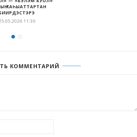
ТААҔЫ САНИТАРНАЙ-
УЧУУТАЛЫ КЫНАТТЫЫР,
ЕМИОЛОГИЧЕСКАЙ
САЙЫННАРАР КҮРЭХ
ПА ҮЛЭҺИТИН КЫТТА
17.04.2026 17:04
КЭПСЭТТИБИТ
20.04.2026 10:22
ТЬ КОММЕНТАРИЙ