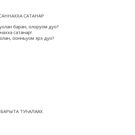
САННАХХА САТАНАР
уолан баран, олоруом дуо?
нахха сатанар!
олан, оонньуом эрэ дуо?
 БАРЫТА ТУҺАЛААХ