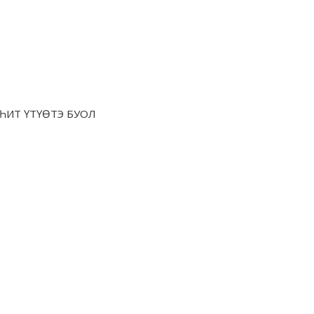
ҺИТ ҮТҮӨТЭ БУОЛ