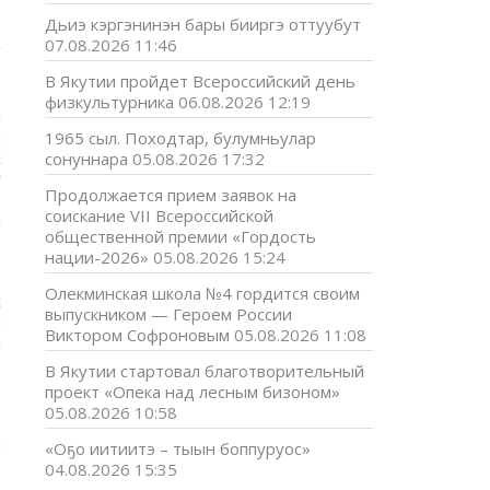
Дьиэ кэргэнинэн бары бииргэ оттуубут
07.08.2026 11:46
В Якутии пройдет Всероссийский день
физкультурника
06.08.2026 12:19
н
н
1965 сыл. Походтар, булумньулар
х
сонуннара
05.08.2026 17:32
ү
Продолжается прием заявок на
»
соискание VII Всероссийской
н
общественной премии «Гордость
-
нации-2026»
05.08.2026 15:24
Олекминская школа №4 гордится своим
с
выпускником — Героем России
ы
Виктором Софроновым
05.08.2026 11:08
я
В Якутии стартовал благотворительный
проект «Опека над лесным бизоном»
05.08.2026 10:58
й
«Оҕо иитиитэ – тыын боппуруос»
04.08.2026 15:35