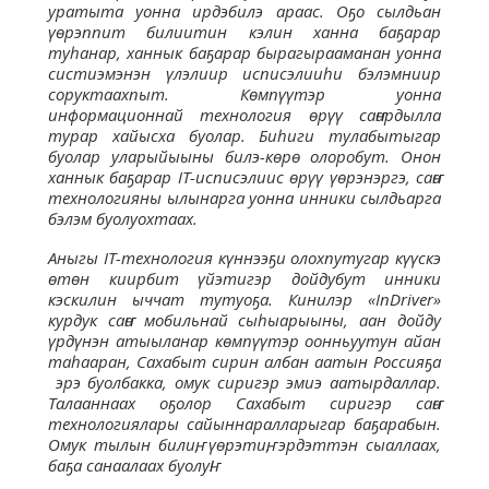
уратыта уонна ирдэбилэ араас. Оҕо сылдьан
үөрэппит билиитин кэлин ханна баҕарар
туһанар, ханнык баҕарар бырагырааманан уонна
систиэмэнэн үлэлиир исписэлииһи бэлэмниир
соруктаахпыт. Көмпүүтэр уонна
информационнай технология өрүү саҥардылла
турар хайысха буолар. Биһиги тулабытыгар
буолар уларыйыыны билэ-көрө олоробут. Онон
ханнык баҕарар IT-исписэлиис өрүү үөрэнэргэ, саҥа
технологияны ылынарга уонна инники сылдьарга
бэлэм буолуохтаах.
Аныгы IT-технология күннээҕи олохпутугар күүскэ
өтөн киирбит үйэтигэр дойдубут инники
кэскилин ыччат тутуоҕа. Кинилэр «InDriver»
курдук саҥа мобильнай сыһыарыыны, аан дойду
үрдүнэн атыыланар көмпүүтэр оонньуутун айан
таһааран, Сахабыт сирин албан аатын Россияҕа
эрэ буолбакка, омук сиригэр эмиэ аатырдаллар.
Талааннаах оҕолор Сахабыт сиригэр саҥа
технологиялары сайыннаралларыгар баҕарабын.
Омук тылын билиҥ, үөрэтиҥ, эрдэттэн сыаллаах,
баҕа санаалаах буолуҥ!