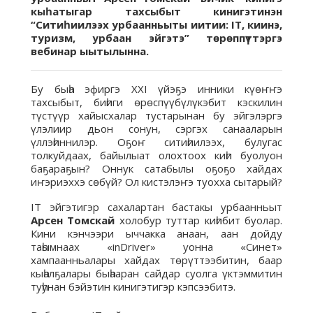
кыһатыгар тахсыбыт кинигэтинэн
“Ситиһиилээх урбаанньыты иитии: IT, киинэ,
туризм, урбаан эйгэтэ” төрөппүттэргэ
вебинар ыытылынна.
Бу быһа эфиргэ ХXI үйэҕэ инники күөҥҥэ
тахсыбыт, биһиги өрөспүүбүлүкэбит кэскилин
түстүүр хайысхалар тустарынан бу эйгэлэргэ
үлэлиир дьон сонун, сэргэх санааларын
үллэһиннилэр. Оҕоҥ ситиһиилээх, булугас
толкуйдаах, байылыат олохтоох киһи буолуон
баҕараҕын? Оннук сатабылы оҕоҕо хайдах
иҥэриэххэ сөбүй? Ол кистэлэҥэ туохха сытарый?
IT эйгэтигэр сахалартан бастакы урбаанньыт
Арсен Томскай
холобур туттар киһибит буолар.
Кини кэнчээри ыччакка анаан, аан дойду
таһымнаах «inDriver» уонна «Синет»
хампаанньалары хайдах төрүттээбитин, баар
кыһалҕалары быһааран сайдар суолга үктэммитин
туһунан бэйэтин кинигэтигэр кэпсээбитэ.