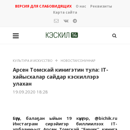
ВЕРСИЯ ДЛЯ СЛАБОВИДЯЩИХ
О нас
Реквизиты
Карта сайта
КУЛЬТУРА И ИСКУССТВО
НОВОСТИ/СОНУННАР
Арсен Томскай кинигэтин тула: IT-
хайысхалар сайдар кэскиллэрэ
улахан
19.09.2020 18:28
Бүгүн, балаҕан ыйын 19 күнүгэр, @bichik.ru
Инстаграм сирэйигэр биллиилээх IT-
урбаанньыт Арсен Томскай “Бичик” кинигэ