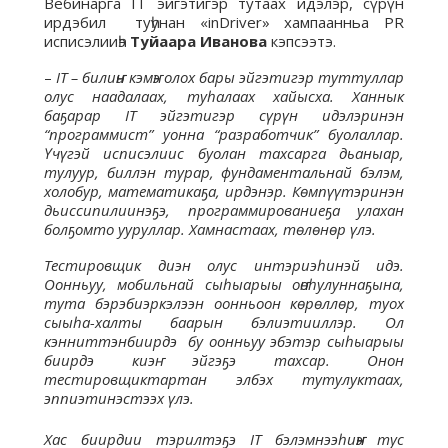
Вебинарга IT эйгэтигэр тутаах идэлэр, сүрүн
ирдэбил туһунан «inDriver» хампаанньа PR
исписэлииһэ
Туйаара Иванова
кэпсээтэ.
–
IT – билиҥҥи кэмҥэ олох бары эйгэтигэр туттуллар
олус наадалаах, туһалаах хайысха. Ханнык
баҕарар IT эйгэтигэр сүрүн идэлэринэн
“программист” уонна “разработчик” буолаллар.
Үчүгэй исписэлиис буолан тахсарга дьаныар,
тулуур, биллэн турар, фундаментальнай бэлэм,
холобур, математикаҕа, ирдэнэр. Көмпүүтэринэн
дьиссипилиинэҕэ, программированиеҕа улахан
болҕомто ууруллар. Хамнастаах, төлөнөр үлэ.
Тестировщик диэн олус интэриэһинэй идэ.
Оонньуу, мобильнай сыһыарыы оҥоһулуннаҕына,
тута бэрэбиэркэлээн оонньоон көрөллөр, туох
сыыһа-халты баарын бэлиэтииллэр. Ол
кэнниттэнбиирдэ бу оонньуу эбэтэр сыһыарыы
биирдэ киэҥ эйгэҕэ тахсар. Онон
тестировщиктартан элбэх тутулуктаах,
эппиэтинэстээх үлэ.
Хас биирдии тэрилтэҕэ IT бэлэмнээһиҥҥэ тус