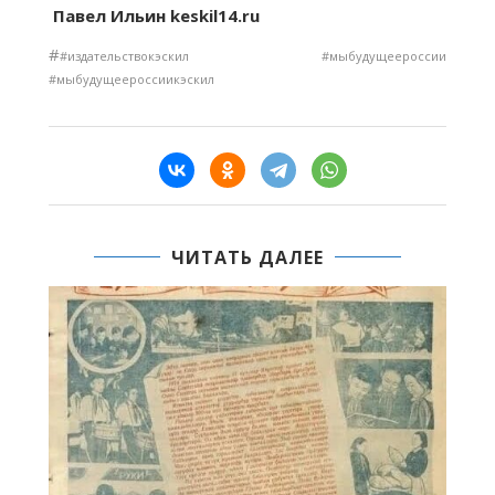
Павел Ильин keskil14.ru
#
#издательствокэскил #мыбудущеероссии
#мыбудущеероссиикэскил
ЧИТАТЬ ДАЛЕЕ