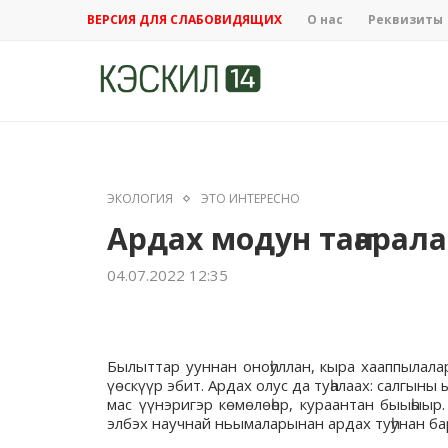
ВЕРСИЯ ДЛЯ СЛАБОВИДЯЩИХ
О нас
Реквизиты
ЭКОЛОГИЯ
ЭТО ИНТЕРЕСНО
Ардах модун таҥарала
04.07.2022 12:35
Былыттар ууннан оноһуллан, кыра хааппылалар
үөскүүр эбит. Ардах олус да туһалаах: салгыны
мас үүнэригэр көмөлөһөр, кураантан быыһыыр. 
элбэх научнай ньымаларынан ардах туһунан бар