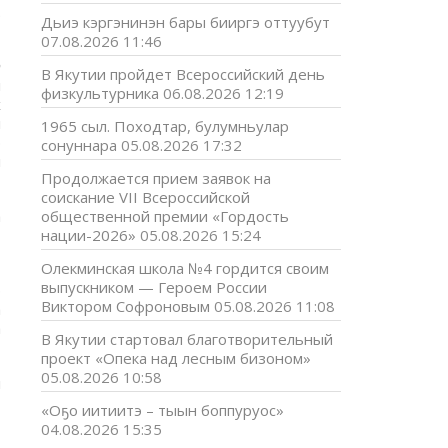
.
Дьиэ кэргэнинэн бары бииргэ оттуубут
07.08.2026 11:46
Ю
В Якутии пройдет Всероссийский день
н
физкультурника
06.08.2026 12:19
х
н
1965 сыл. Походтар, булумньулар
э
сонуннара
05.08.2026 17:32
н
Продолжается прием заявок на
соискание VII Всероссийской
а
общественной премии «Гордость
т
нации-2026»
05.08.2026 15:24
Олекминская школа №4 гордится своим
выпускником — Героем России
р
Виктором Софроновым
05.08.2026 11:08
а
а
В Якутии стартовал благотворительный
проект «Опека над лесным бизоном»
05.08.2026 10:58
и
,
«Оҕо иитиитэ – тыын боппуруос»
04.08.2026 15:35