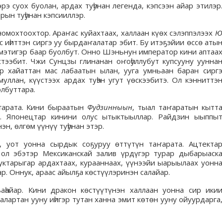
э суох буолан, ардах туһунан легенда, кэпсээн айар этилэр
рын туһунан кэпсииллэр.
номохтоохтор. Араҥас куйахтаах, халлаан күөх сэлэппэлээх
 иһиттэн сиргэ уу бырдаҥалатар эбит. Бу итэҕэйии өссө аты
мэтигэр баар буолбут. Онно Шэньнун император кини аптаа
стээбит. Чжи Сунцзы глинанан оҥоһуллубут купсууну уунна
р хайаттан мас лабаатын ылан, ууга умньаан баран сирг
ллан, күүстээх ардах туһэн угут үөскээбитэ. Ол кэнниттэ
лбуттара.
ҥарата. Кини быраатын
Фудзинныын
, тыал таҥаратын кытт
ир. Японецтар кинини олус ытыктыыллар. Райдзин ыыппы
н, өлгөм үүнүү туһунан этэр.
н, уот уонна сырдык соҕуруу өттүтүн таҥарата. Ацтекта
 ол эбэтэр Мексиканскай залив үрдүгэр турар дыбарыаск
уктарыгар ардахтаах, курааннаах, үүнээйи ыарыылаах уонн
р. Оннук, араас айылҕа көстүүлэринэн салайар.
һайар. Кини дракон көстүүтүнэн халлаан уонна сир ики
лартан ууну иһигэр тутан ханна эмит көтөн ууну ойуурдарга