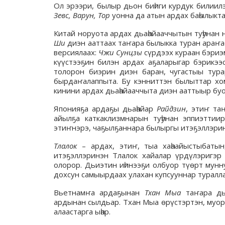
Ол эрээри, былыр дьон биһиги курдук билиилэр
Зевс, Варун, Тор
уонна да атын ардах баһылыкта
Китай норуота ардах дьаһайааччытын туһунан 
Ши
диэн ааттаах таҥара былыкка туран араҥас
версиялаах:
Чжи Сунцзы
сүрдээх кураан бэриэ
күүстээҕин билэн ардах аҕаларыгар бэрикээ
толорон биэрин диэн баран, чугастыы тура
бырдаҥалаппыта. Бу кэнниттэн былыттар хому
кинини ардах дьаһайааччыта диэн ааттыыр буо
Японияҕа ардаҕы дьаһайар
Райдзин
, этиҥ та
айылҕа каткаклизмнарын туһунан эппиэтти
этиҥнэрэ, чаҕылҕаннара былыргы итэҕэллэринэ
Тлалок
– ардах, этиҥ, тыа хаһаайыстыбаты
итэҕэллэринэн Тлалок хайалар үрдүлэригэр
олорор. Дьиэтин иһинээҕи олбуор түөрт мунн
дохсун самыырдаах улахан купсууннар туралла
Вьетнамҥа ардаҕынан
Тхан Мыа
таҥара дьа
ардынан сылдьар. Тхан Мыа өрүстэртэн, муора
алаастарга ыһар.