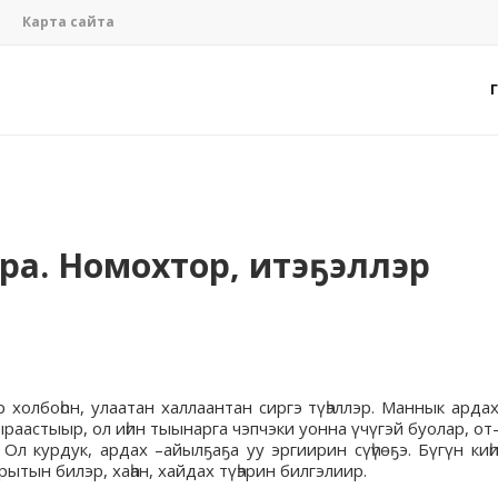
Карта сайта
ра. Номохтор, итэҕэллэр
 холбоһон, улаатан халлаантан сиргэ түһэллэр. Маннык арда
 ыраастыыр, ол иһин тыынарга чэпчэки уонна үчүгэй буолар, от
Ол курдук, ардах –айылҕаҕа уу эргиирин сүһүөҕэ. Бүгүн киһ
ытын билэр, хаһан, хайдах түһэрин билгэлиир.