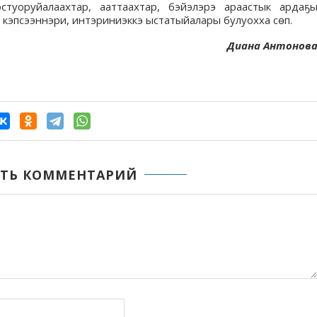
туоруйалаахтар, ааттаахтар, бэйэлэрэ араастык ардаҕ
гэ кэпсээннэри, интэриниэккэ ыстатыйалары булуохха сөп.
Диана Антонов
ТЬ КОММЕНТАРИЙ