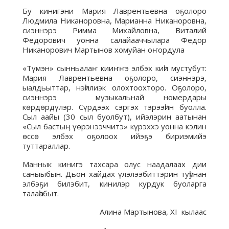
Бу кинигэни Мария Лаврентьевна оҕолоро
Людмила Никаноровна, Марианна Никаноровна,
сиэннэрэ Римма Михайловна, Виталий
Федорович уонна салайааччылара Федор
Никанорович Мартынов хомуйан оҥордула
«Түмэн» сынньалаҥ кииҥҥэ элбэх киһи мустубут:
Мария Лаврентьевна оҕолоро, сиэннэрэ,
ыалдьыттар, нэһилиэк олохтоохторо. Оҕолоро,
сиэннэрэ музыкальнай номердары
көрдөрдүлэр. Сүрдээх сэргэх тэрээһин буолла.
Сыл аайы (30 сыл буолбут), ийэлэрин аатынан
«Сыл бастыӊ үөрэнээччитэ» күрэххэ уонна кэлин
өссө элбэх оҕолоох ийэҕэ бириэмийэ
туттараллар.
Маннык кинигэ тахсара олус наадалаах дии
саныыбын. Дьон хайдах үлэлээбиттэрин туһунан
элбэҕи билэбит, кинилэр курдук буоларга
талаһабыт.
Алина Мартынова, XI кылаас