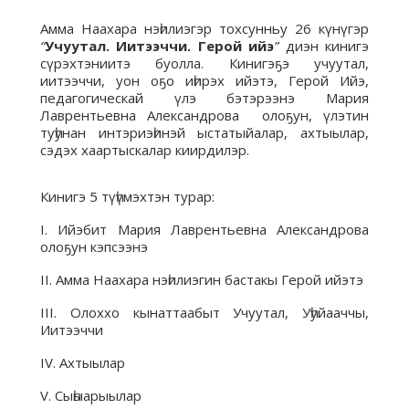
Амма Наахара нэһилиэгэр тохсунньу 26 күнүгэр
“
Учуутал. Иитээччи. Герой ийэ
”
диэн кинигэ
сүрэхтэниитэ буолла. Кинигэҕэ учуутал,
иитээччи, уон оҕо иһирэх ийэтэ, Герой Ийэ,
педагогическай үлэ бэтэрээнэ Мария
Лаврентьевна Александрова олоҕун, үлэтин
туһунан интэриэһинэй ыстатыйалар, ахтыылар,
сэдэх хаартыскалар киирдилэр.
Кинигэ 5 түһүмэхтэн турар:
I. Ийэбит Мария Лаврентьевна Александрова
олоҕун кэпсээнэ
II. Амма Наахара нэһилиэгин бастакы Герой ийэтэ
III. Олоххо кынаттаабыт Учуутал, Уһуйааччы,
Иитээччи
IV. Ахтыылар
V. Сыһыарыылар