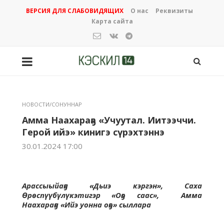
ВЕРСИЯ ДЛЯ СЛАБОВИДЯЩИХ
О нас
Реквизиты
Карта сайта
НОВОСТИ/СОНУННАР
Амма Наахараҕа «Учуутал. Иитээччи.
Герой ийэ» кинигэ сүрэхтэннэ
30.01.2024 17:00
Арассыыйаҕа «Дьиэ кэргэн», Саха
Өрөспүүбүлүкэтигэр «Оҕо саас», Амма
Наахараҕа «Ийэ уонна оҕо» сыллара