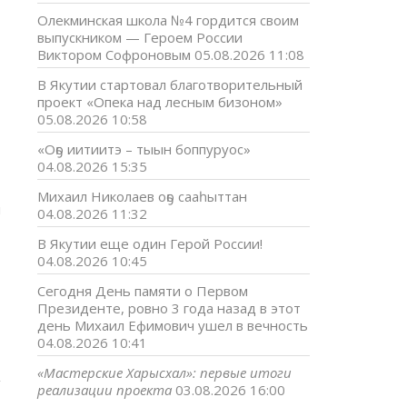
Олекминская школа №4 гордится своим
выпускником — Героем России
Виктором Софроновым
05.08.2026 11:08
В Якутии стартовал благотворительный
проект «Опека над лесным бизоном»
05.08.2026 10:58
«Оҕо иитиитэ – тыын боппуруос»
04.08.2026 15:35
Михаил Николаев оҕо сааһыттан
й
04.08.2026 11:32
В Якутии еще один Герой России!
04.08.2026 10:45
Сегодня День памяти о Первом
о
Президенте, ровно 3 года назад в этот
день Михаил Ефимович ушел в вечность
04.08.2026 10:41
«Мастерские Харысхал»: первые итоги
реализации проекта
03.08.2026 16:00