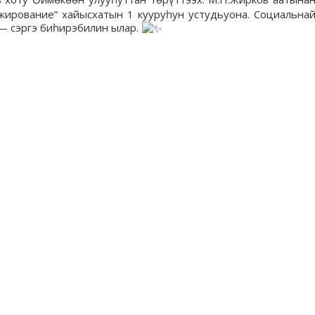
ирование” хайысхатын 1 кууруһун устудьуона. Социальна
— сэргэ биһирэбилин ылар.