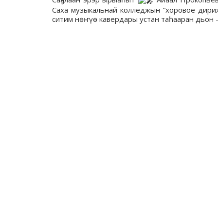
Саха музыкальнай колледжын “хоровое дириж
ситим нөҥүө кавердары устан таһааран дьон 