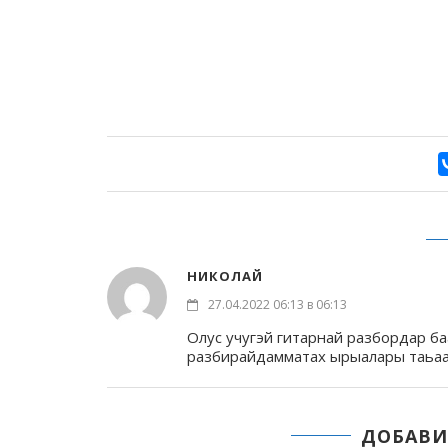
НИКОЛАЙ
27.04.2022 06:13 в 06:13
Олус учугэй гитарнай разбордар б
разбирайдамматах ырыалары таьаа
ДОБАВИ