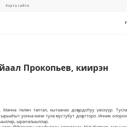
Карта сайта
йаал Прокопьев, киирэн
 Манна төлөн таптал, кытаанах доҕордоһуу үөскүүр. Тусп
ырыаһыт уонна кини тула мустубут доҕотторо. Инник олоро
ныыллар, ыраҥалыыллар.
 хоту Өймөкөөн улууһуттан төрүттээх. М.Н.Жирков аатына