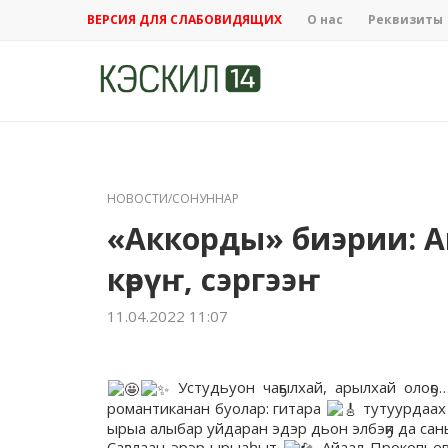
ВЕРСИЯ ДЛЯ СЛАБОВИДЯЩИХ
О нас
Реквизиты
НОВОСТИ/СОНУННАР
«Аккорды» биэрии: А
көрүҥ, сэргээҥ
11.04.2022 11:07
Устудьуон чаҕылхай, арылхай олоҕо…
романтиканан буолар: гитара
тутуурдаах 
ырыа алыбар уйдаран эдэр дьон элбэҕи да са
Саҕалаан эрэр ырыаһыт
Айаал Прокопьев