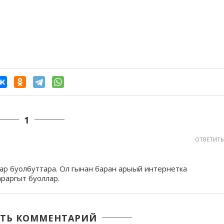
1
ОТВЕТИТЬ
аар буолбуттара. Ол гынан баран арыый интернетка
раргыт буоллар.
ТЬ КОММЕНТАРИЙ