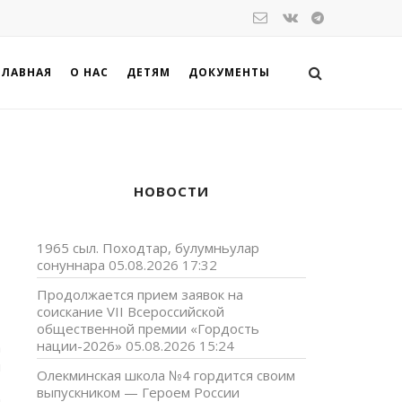
ГЛАВНАЯ
О НАС
ДЕТЯМ
ДОКУМЕНТЫ
НОВОСТИ
1965 сыл. Походтар, булумньулар
сонуннара
05.08.2026 17:32
Продолжается прием заявок на
соискание VII Всероссийской
общественной премии «Гордость
нации-2026»
05.08.2026 15:24
а
н
Олекминская школа №4 гордится своим
выпускником — Героем России
н