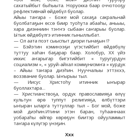
сахатыйбыт быһыыта. Норуокка баар оччотооҕу
рефлективнай өйдөбүл буолар.
Айыы таҥара – Боже мой сахаҕа сакральнай
буолбатаҕын өссө биир туоһута абааһы, аньыы,
хара диэнниин тэҥҥэ сыбаан саҥарыы буолар.
Ытык өйдөбүлгэ итинник гыныллыбат.
— Ол аата поэт сыыспыт диэри гынаҕын !?
— Бэйэтин кэминээҕи үгэстийбит өйдөбүлү
туттуу хаһан баҕарар баар. Холобур, ХХ үйэ
иккис аҥарыгар бигэтийбит « туругурдун
социализм », « уруй-айхал коммунизмҥа » курдук
– Айыы таҥара диэһин. Нууччалыы эттэххэ,
воззвание буолар. Ыҥырыы тыл.
— Иисус Христоһу итинник ыҥырар
буоллахтара…
— Христианствоҕа, ордук православияҕа өлүү
культун өрө туппут религияҕа, өлбүттэри
ыҥыран ыларга туттуллар тыл – Бог мой, боже
мой диэһин.Итини этэн баран, туһааннаах
уобараһы өйгөр көрөҕүн биитэр ойууламмыт
таҥара күлүгэр үнэҕин.
Ххх