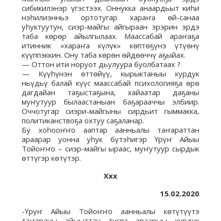
сибикилэнэр үгэстээх. Оннукка анаардьыт киһи
нэһилиэнньэ ортотугар хараҥа өй-санаа
уһуктуутун, сиэр-майгы айгыраан эрэрин эрдэ
таба көрөр айылгылаах. Маассабай араҥаҕа
итинник «хараҥа күлүк» көптөҕүнэ үтүөнү
күүппэккин. Ону таба көрөн өйдөөччү аҕыйах.
— Оттон ити норуот дьулуура буолбатаах ?
— Күүһүнэн өттөйүү, кырыктаныы курдук
ньүдьү балай күүс маассабай психологияҕа өрө
дагдайан таҕыстаҕына, хайаатар даҕаны
муҥутуур былаастаныан баҕарааччы элбиир.
Оччотугар сиэри-майгыны сирдьит гыммакка,
политиканствоҕа охтуу саҕаланар.
Бу хоһооҥҥо ааптар аанньалы таҥараттан
араарар уонна уһук бүтэһигэр Үрүҥ Айыы
Тойоҥҥо – сиэр-майгы ыраас, муҥутуур сырдык
өттүгэр көтүтэр.
Ххх
15.02.2020
-Үрүҥ Айыы Тойоҥҥо аанньалы көтүтүүтэ
таҥараны айыыттан туспа араарыы курдук