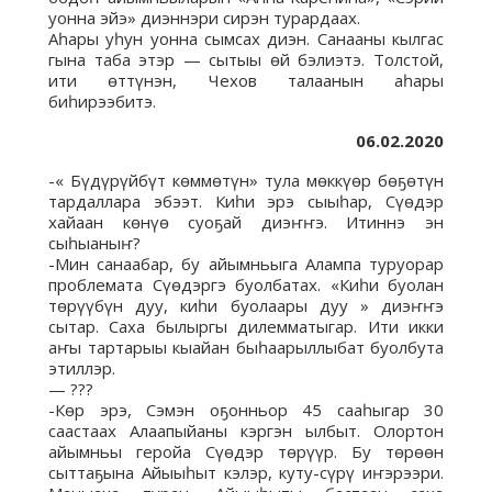
уонна эйэ» диэннэри сирэн турардаах.
Аһары уһун уонна сымсах диэн. Санааны кылгас
гына таба этэр — сытыы өй бэлиэтэ. Толстой,
ити өттүнэн, Чехов талаанын аһары
биһирээбитэ.
06.02.2020
-« Бүдүрүйбүт көммөтүн» тула мөккүөр бөҕөтүн
тардаллара эбээт. Киһи эрэ сыыһар, Сүөдэр
хайаан көнүө суоҕай диэҥҥэ. Итиннэ эн
сыһыаныҥ?
-Мин санаабар, бу айымньыга Алампа туруорар
проблемата Сүөдэргэ буолбатах. «Киһи буолан
төрүүбүн дуу, киһи буолаары дуу » диэҥҥэ
сытар. Саха былыргы дилемматыгар. Ити икки
аҥы тартарыы кыайан быһаарыллыбат буолбута
этиллэр.
— ???
-Көр эрэ, Сэмэн оҕонньор 45 сааһыгар 30
саастаах Алаапыйаны кэргэн ылбыт. Олортон
айымньы геройа Сүөдэр төрүүр. Бу төрөөн
сыттаҕына Айыыһыт кэлэр, куту-сүрү иҥэрээри.