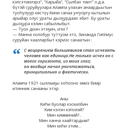
кэпсэтиилэрэ”, “Харыйа”, “Сылбах тиит” о.д.а.
бүтэй суруйуулара Алампа улахан анаардьытын
туоһулуур көстүү.Кини санаа уҥуоргу кытылын
арыйар олус ураты дьоҕурдаах эбит. Бу ураты
дьоҕура кэлин сабыллыбыт.
— Туох диэн этэҕин, ити ?
— Манна холобур туттуом этэ, Зинаида Гиппиус
суруйан хаалларбыт кэриэс санаатын :
С воцарением большевиков стал исчезать
человек как единица.Не только исчез он с
моего горизонта, из моих глаз;
он вообще начал уничтожаться,
принципиально и фактически.
Алампа 1921 сыллааҕы хоһооно эмиэ биир
итинник санааны этэр.
Аны
Киһи буолар кэскилбин
Ким кэлэн кэпсиэй?
Мин кимминий?..
Мин ханна хаайтардым?
Мин киһи этим…