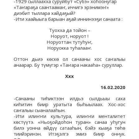
-1929 сыллаахха суруйбут «Сүбэ» хоһоонугар
«Таҥараҕа саантаамаҥ, иччигэ эрэнимэҥ»
диэбит тыллара хайдаҕый?
-Ити хаайыыга барыан аҕай иннинээҕи санаата :
Туохха да тойон –
Норуот, норуот !
Норуоттан тутуһуҥ,
Норуокка туһалааҥ.
Оттон дьиэ көскө ол санааны хос саҥалыы
анаарар. Бу түмүгэр «Таҥара накааһа» суруллар.
Ххх
16.02.2020
-Санааны тиһиктээн илдьэ сылдьыы саха
киһитин биир уратыта быһыылаах. Хос-хос
саҥалыы сыаналааһын.
-Ити илиҥҥи культура, илиҥҥи менталитет
көстүүтэ. «Ньоҕойдоһон туран» санаа уһугун
билэ уонна өйдүү сатааһын, бэйэ кыаҕа төһө
тиийэринэн. Итэҕэлгэ эмиэ биир оннук.