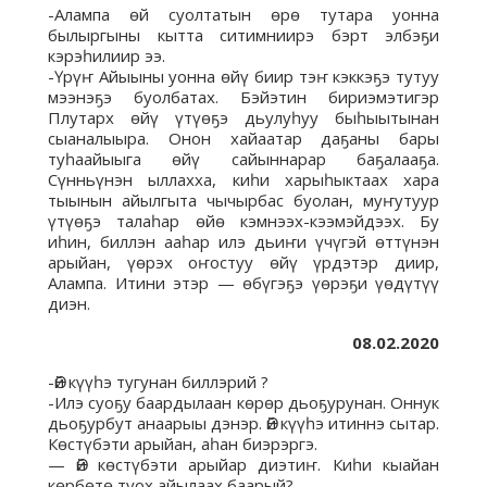
-Алампа өй суолтатын өрө тутара уонна
былыргыны кытта ситимниирэ бэрт элбэҕи
кэрэһилиир ээ.
-Үрүҥ Айыыны уонна өйү биир тэҥ кэккэҕэ тутуу
мээнэҕэ буолбатах. Бэйэтин бириэмэтигэр
Плутарх өйү үтүөҕэ дьулуһуу быһыытынан
сыаналыыра. Онон хайаатар даҕаны бары
туһаайыыга өйү сайыннарар баҕалааҕа.
Сүнньүнэн ыллахха, киһи харыһыктаах хара
тыынын айылгыта чычырбас буолан, муҥутуур
үтүөҕэ талаһар өйө кэмнээх-кээмэйдээх. Бу
иһин, биллэн ааһар илэ дьиҥи үчүгэй өттүнэн
арыйан, үөрэх оҥостуу өйү үрдэтэр диир,
Алампа. Итини этэр — өбүгэҕэ үөрэҕи үөдүтүү
диэн.
08.02.2020
-Өй күүһэ тугунан биллэрий ?
-Илэ суоҕу баардылаан көрөр дьоҕурунан. Оннук
дьоҕурбут анаарыы дэнэр. Өй күүһэ итиннэ сытар.
Көстүбэти арыйан, аһан биэрэргэ.
— Өй көстүбэти арыйар диэтиҥ. Киһи кыайан
көрбөтө туох айылаах баарый?