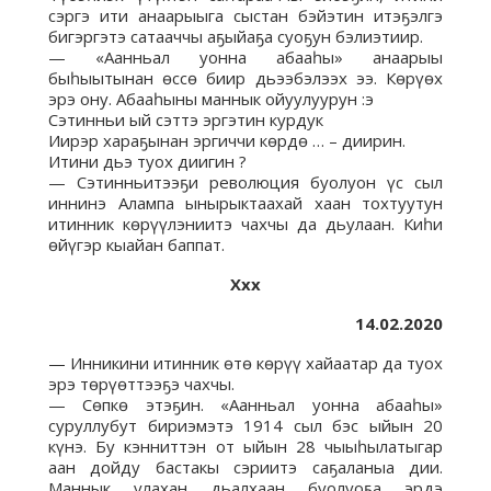
сэргэ ити анаарыыга сыстан бэйэтин итэҕэлгэ
бигэргэтэ сатааччы аҕыйаҕа суоҕун бэлиэтиир.
— «Аанньал уонна абааһы» анаарыы
быһыытынан өссө биир дьээбэлээх ээ. Көрүөх
эрэ ону. Абааһыны маннык ойуулуурун :э
Сэтинньи ый сэттэ эргэтин курдук
Иирэр хараҕынан эргиччи көрдө … – диирин.
Итини дьэ туох диигин ?
— Сэтинньитээҕи революция буолуон үс сыл
иннинэ Алампа ынырыктаахай хаан тохтуутун
итинник көрүүлэниитэ чахчы да дьулаан. Киһи
өйүгэр кыайан баппат.
Ххх
14.02.2020
— Инникини итинник өтө көрүү хайаатар да туох
эрэ төрүөттээҕэ чахчы.
— Сөпкө этэҕин. «Аанньал уонна абааһы»
суруллубут бириэмэтэ 1914 сыл бэс ыйын 20
күнэ. Бу кэнниттэн от ыйын 28 чыыһылатыгар
аан дойду бастакы сэриитэ саҕаланыа дии.
Маннык улахан дьалхаан буолуоҕа эрдэ