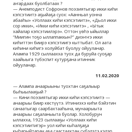
аҥардаах буолбатаах ?
— Анемподист Софронов поэзиятыгар икки киһи
кэпсэтиитэ аҕыйаҕа суох: «Аанньал уонна
абааһы» «Уоллаах киһи кэпсэтиитэ», «Дьол икки
сор икки», «Икки киһи кэпсэтиитэ» , «Ытык
хайалар кэпсэтиилэрэ». Оттон үөһэ ыйыллар
“Миигин тоҕо ыллаппаккын?” диэҥҥэ икки
киһиттэн биирэ кэпсэтиигэ кыттыбат. Ол аата
киһини киһигэ холуйбат буолуу ойууланар.
Алампа 1929 сыллаахха туох да буруйа суоҕар
хаайыыга түбэспит кутурҕана итинник
ойууланар.
11.02.2020
— Алампа анаарыыны туохтан саҕалыыр
быһыылааҕый ?
— Кини поэзиятыгар икки киһи кэпсэтиитэ —
анаарыы биир көстүүтэ. Итиниэхэ киһи бэйэтин
санаатыгар саарбахтааһына, мунаарыыта
анаарыы саҕаланыыта буолар. Холобурун
ыллахха, 1923 сыллааҕы «Уоллаах киһи
кэпсэтиитигэр» уол киһи кыһалҕаҕа
кыһарыйтаран аҕа саастаахтан сүбэлэтэ кэлэр.