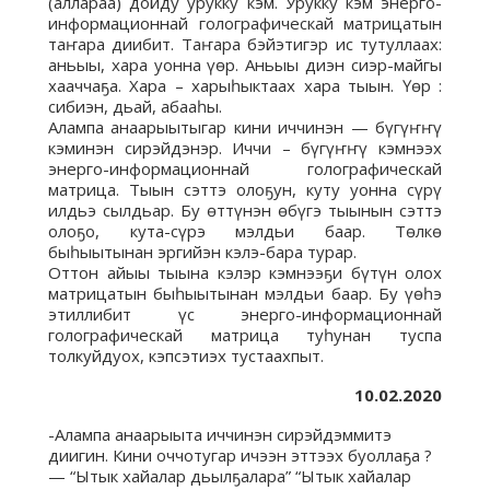
(аллараа) дойду урукку кэм. Урукку кэм энерго-
информационнай голографическай матрицатын
таҥара диибит. Таҥара бэйэтигэр ис тутуллаах:
аньыы, хара уонна үөр. Аньыы диэн сиэр-майгы
хааччаҕа. Хара – харыһыктаах хара тыын. Үөр :
сибиэн, дьай, абааһы.
Алампа анаарыытыгар кини иччинэн — бүгүҥҥү
кэминэн сирэйдэнэр. Иччи – бүгүҥҥү кэмнээх
энерго-информационнай голографическай
матрица. Тыын сэттэ олоҕун, куту уонна сүрү
илдьэ сылдьар. Бу өттүнэн өбүгэ тыынын сэттэ
олоҕо, кута-сүрэ мэлдьи баар. Төлкө
быһыытынан эргийэн кэлэ-бара турар.
Оттон айыы тыына кэлэр кэмнээҕи бүтүн олох
матрицатын быһыытынан мэлдьи баар. Бу үөһэ
этиллибит үс энерго-информационнай
голографическай матрица туһунан туспа
толкуйдуох, кэпсэтиэх тустаахпыт.
10.02.2020
-Алампа анаарыыта иччинэн сирэйдэммитэ
диигин. Кини оччотугар ичээн эттээх буоллаҕа ?
— “Ытык хайалар дьылҕалара” “Ытык хайалар