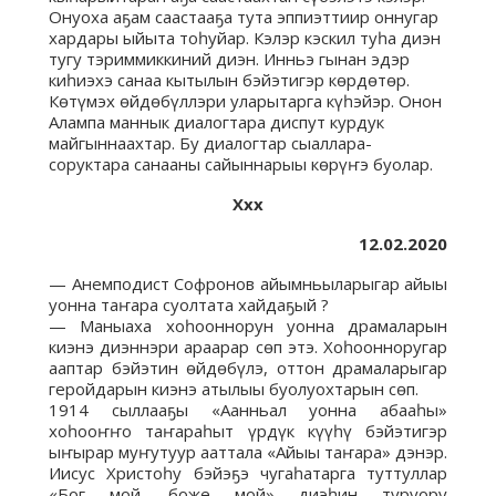
Онуоха аҕам саастааҕа тута эппиэттиир оннугар
хардары ыйыта тоһуйар. Кэлэр кэскил туһа диэн
тугу тэриммиккиний диэн. Инньэ гынан эдэр
киһиэхэ санаа кытылын бэйэтигэр көрдөтөр.
Көтүмэх өйдөбүллэри уларытарга күһэйэр. Онон
Алампа маннык диалогтара диспут курдук
майгыннаахтар. Бу диалогтар сыаллара-
соруктара санааны сайыннарыы көрүҥэ буолар.
Ххх
12.02.2020
— Анемподист Софронов айымньыларыгар айыы
уонна таҥара суолтата хайдаҕый ?
— Маныаха хоһооннорун уонна драмаларын
киэнэ диэннэри араарар сөп этэ. Хоһоонноругар
ааптар бэйэтин өйдөбүлэ, оттон драмаларыгар
геройдарын киэнэ атылыы буолуохтарын сөп.
1914 сыллааҕы «Аанньал уонна абааһы»
хоһооҥҥо таҥараһыт үрдүк күүһү бэйэтигэр
ыҥырар муҥутуур ааттала «Айыы таҥара» дэнэр.
Иисус Христоһу бэйэҕэ чугаһатарга туттуллар
«Бог мой, боже мой» диэһин туруору