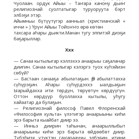
Чуолаан. ордук Айыы – Таҥара канону дьиҥ
религиознай суолтатыгар туруоруута бэрт
элбэҕи этэр.
Айымньы бүтүүтүгэр аанньал (христианскай «
иччи » ) Үрүҥ Айыы Тойоҥҥо өрө көтөн
тахсара аһары дьикти.Манан тугу эппитэй диэҕи
баҕарыллар.
Ххх
— Санаа кытылыгар кэллэххэ анаарыы саҕаланар
диигин. Санаа кытылыгар кэлэргэ туох күһэйиэн
сөбүй?
— Бастаан санааҕа абылатаҕын. Өр абылаттахха
сүһүрэҕин. Аһары сүһүрдэххэ ыалдьаҕын
Ыарыйдахха ити төрдүн, төрүөтүн көрдүүгүн.
Оттон көрдүүр буоллахха кытылы, уһугу
хайаатар да булаҕын.
— Религиознай философ Павел Флоренскай
«Философия культа» үлэтигэр анаарыыны киһи
эрэ барыта кыайбат диир ээ.
— Инньэ диирин таһынан, анаарыллыбыт
анаарыыны киһи эрэ барыта өйдөөбөт диир.
Түбэһиэх үтүктэн саҥарааччы элбэҕин, итини