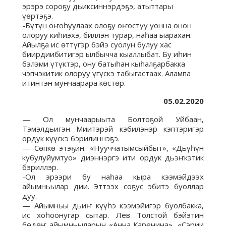
эрэрэ сороҕу дьиксиннэрдэҕэ, атыттары
үөртэҕэ.
-Бүтүн оҥоһуулаах олоҕу оҥостуу уонна онон
олоруу киһиэхэ, биллэн турар, наһаа ыарахан.
Айылҕа ис өттүгэр бэйэ суолун булуу хас
биирдиибитигэр ылбычча кыаллыбат. Бу иһин
бэлэми үтүктэр, ону батыһан кыһалҕарбакка
чэпчэкитик олоруу үгүскэ табыгастаах. Алампа
итинтэн мунчаарара көстөр.
05.02.2020
— Ол мунчаарыыта Болтоҕой Уйбаан,
Тэмэлдьигэн Миитэрэй кэбилэнэр кэптэригэр
ордук күүскэ бэрилиннэҕэ.
— Сөпкө этэҕин. «Нууччатымсыйбыт», «Дьүһүн
кубулуйумтуо» диэннэргэ ити ордук дьэҥкэтик
бэриллэр.
-Ол эрээри бу наһаа кыра кээмэйдээх
айымньылар дии. Эттээх соҕус эбитэ буоллар
дуу.
— Айымньы дьиҥ күүһэ кээмэйигэр буолбакка,
ис хоһоонугар сытар. Лев Толстой бэйэтин
бөдөҥ айымньыларын «Анна Каренина», «Сэрии