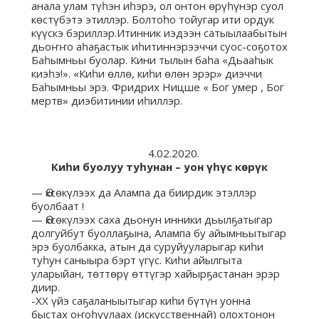
анала улам түһэн иһэрэ, ол онтон өрүһүнэр суол
көстүбэтэ этиллэр. Болтоһо тойугар ити ордук
күүскэ бэриллэр.Итинник иэдээн сатыылаабытын
дьоҥҥо аһаҕастык иһитиннэрээччи суос-соҕотох
Баһымньы буолар. Кини тылын баһа «Дьааһык
киэһэ!». «Киһи өллө, киһи өлөн эрэр» диэччи
Баһымньы эрэ. Фридрих Ницше « Бог умер , Бог
мертв» диэбитинии иһиллэр.
4.02.2020.
Киһи буолуу туһунан – уон үһүс көрүк
— Өксөкүлээх да Алампа да биирдик этэллэр
буолбаат !
— Өксөкүлээх саха дьонун инники дьылҕатыгар
долгуйбут буоллаҕына, Алампа бу айымньытыгар
эрэ буолбакка, атын да суруйууларыгар киһи
туһун саныыра бэрт үгүс. Киһи айылгыта
уларыйан, төттөрү өттүгэр хайырҕастанан эрэр
диир.
-ХХ үйэ саҕаланыытыгар киһи бүтүн уонна
быстах оҥоһуулаах (искусственнай) олохтонон