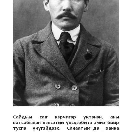
Сайдыы саҥа кэрчигэр үктэнэн, аны
ватсабынан кэпсэтии үөскээбитэ эмиэ биир
туспа үчүгэйдээх. Санаатыҥ да ханна