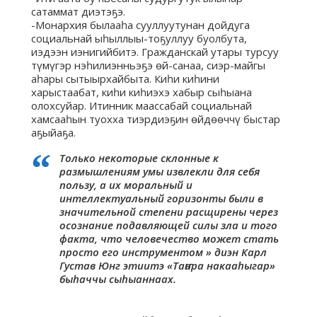
сатаммат диэтэҕэ.
-Монархия былааһа сууллуутунан дойдуга
социальнай ыһыллыы-тоҕуллуу буолбута,
иэдээн иэнигийбитэ. Гражданскай утары турсуу
түмүгэр нэһилиэнньэҕэ өй-санаа, сиэр-майгы
аһары сытыырхайбыта. Киһи киһини
харыстаабат, киһи киһиэхэ хабыр сыһыана
олохсуйар. Итинник маассабай социальнай
хамсааһын туохха тиэрдиэҕин өйдөөччү быстар
аҕыйаҕа.
Только некоторые склонные к
размышлениям умы извлекли для себя
пользу, а их моральный и
интеллектуальный горизонты были в
значительной степени расщирены через
осознание подавляющей силы зла и того
факта, что человечество может стать
просто его инструментом » диэн Карл
Густав Юнг этиитэ «Таҥара накааһыгар»
быһаччы сыһыаннаах.