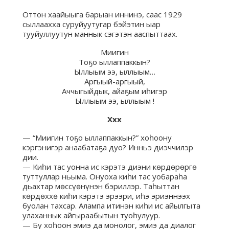
Оттон хаайыыга барыан иннинэ, саас 1929
сыллаахха суруйуутугар бэйэтин ыар
тууйуллуутун маннык сэгэтэн ааспыттаах.
Миигин
Тоҕо ыллаппаккын?
Ыллыым ээ, ыллыым…
Аргыый-аргыый,
Аччыгыйдык, айаҕым иһигэр
Ыллыым ээ, ыллыым !
Ххх
— “Миигин тоҕо ыллаппаккын?” хоһоону
кэргэнигэр анаабатаҕа дуо? Инньэ диэччилэр
дии.
— Киһи тас уонна ис кэрэтэ диэни көрдөрөргө
туттуллар ньыма. Онуоха киһи тас уобараһа
дьахтар мөссүөнүнэн бэриллэр. Таһыттан
көрдөххө киһи кэрэтэ эрээри, иһэ эриэннээх
буолан тахсар. Алампа итинэн киһи ис айылгыта
улаханнык айгыраабытын туоһулуур.
— Бу хоһоон эмиэ да монолог, эмиэ да диалог