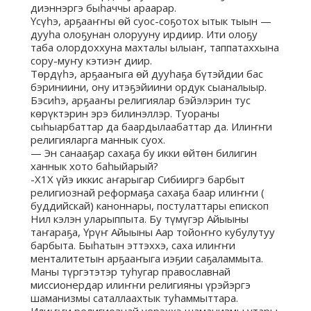
диэннэргэ быһаччы араарар.
Үсүһэ, арҕааҥҥы өй суос-соҕотох ытык тыын —
дууһа олоҕунан олорууну ирдиир. Ити олоҕу
таба олордоххуна махталы ылыаҥ, таппатаххына
сору-муҥу кэтиэҥ диир.
Төрдүһэ, арҕааҥыга өй дууһаҕа бүтэйдии бас
бэриниини, ону итэҕэйиини ордук сыаналыыр.
Бэсиһэ, арҕааҥы религиялар бэйэлэрин тус
көрүктэрин эрэ билинэллэр. Туораны
сыһыарбаттар да баардылаабаттар да. Илиҥҥи
религияларга маннык суох.
— Эн санааҕар сахаҕа бу икки өйтөн билигин
ханнык хото баһыйарый?
-Х1Х үйэ иккис аҥарыгар Сибииргэ барбыт
религиознай реформаҕа сахаҕа баар илиҥҥи (
буддийскай) каноннары, постулаттары епископ
Нил кэлэн уларыппыта. Бу түмүгэр Айыыны
таҥараҕа, Үрүҥ Айыыны Аар тойоҥҥо кубулутуу
барбыта. Быһатын эттэххэ, саха илиҥҥи
менталитетын арҕааҥыга иэҕии саҕаламмыта.
Маны түргэтэтэр туһугар православнай
миссионердар илиҥҥи религияны үрэйэргэ
шаманизмы саталлаахтык туһаммыттара.