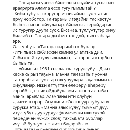
— Таҥараны уонна Айыыны итэҕэйии туспатын
араарарга Алампа өссө тугу гыммытай ?
-Киһи туһунан көрүгэр иччи, айыы суолтатын
өрүү чорботор. Таҥараны итэҕэйии тас көстүү
быһыытынан ойууланар. Айымньы геройдарын
ис туругар дууһа суох. Өй-санаа, түллүүтүгэр ончу
биллибэт. Таҥара диэһин тас дуй, тыл ыаһаҕа
эрэ.
Ол туоһута «Таҥара кырыыһа » буолар.
-Ити пьеса сэбиэскэй кэмнээҕи агитка дии.
Сэбиэскэй тутулу ылыммыт, таҥараны утарбыт
быһыыта .
— Айымньы 1931 сыллаахха суруллубут. Дьиэ
көскө сырыттаҕына. Манна таҥараһыт уонна
таҥараһыта суохтар охсуһуулара саҕаламмыта
ойууланар. Икки өттүттэн өлөрөрү-өһөрөрү
кэрэйбэт, ытык өйдөбүллэри аанньа ахтыбат
майгы арыллар. Алампаны ити олуһун
дьиксиннэрэр. Ону кини «Оонньуур туһунан»
сурукка этэр. «Манна алыс күлүү гыммыт дуу,
үтүктүбүт дуу курдук ;(комически или сухой
передачей чужих слов) тахсыбата буоллар
үчүгэй буолуо этэ диэн баҕарабын».
-Ити аата бу пьесаны судургутук ылынар