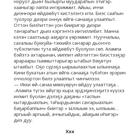
норуот дьиҥ былыргы муудараһын этигэр-
хааныгар лаппа иҥэриммит. Айыы, иччи
диэннэри өйдөөбүт кистэлэҥэ ити. Биэс сааһын
туолуор диэри оннук өйгө-санааҕа улааппыт.
Оттон биэһиттэн уон бииригэр диэри
таҥараһыт дьиэ кэргэҥҥэ иитиллибит. Манна
кэлэн саалтыыр ааҕарга үөрэммит. Нууччалыы,
сахалыы буккуйа-тэккийэ саҥарар дьоҥҥо
түбэспитин тута өйдөөбүт буолуон сөп. Алампа
бэйэтэ ахтарынан, ииппит ийэтиттэн биэстээҕэр
арараары гыммыттарыгар ытабыл бөҕөтүн
ытаабыт. Оҕо сүрэҕэ ыарыылаахтык ылыннаҕа.
Кини букатын атын өйгө-санааҕа түбэһэн эрэрин
оччолортон билэ улааппыт чинчилээх.
— Икки өй-санаа мөккүөрүн өйдүү улааттаҕа…
-Алампа түгэх өйүгэр кыра эрдэҕинээҕитэ күүскэ
иҥмит буолан дэлэҕэ даҕаны «таспын
кытардыахпын, таһырдьанан саҥарыахпын
баҕарбаппын» биитэр « Ыллыым ээ, ыллыым…
аргыый-аргыый, аччыгыйдык, айаҕым иһигэр»
диэ дуу.
Ххх