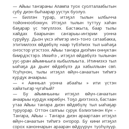
— Айыы таҥараны Алампа туох суолталаабытын
субу диэн быһаарар уустук буолуо.
— Биллэн турар, итэҕэл тылын ылбычча
тойоннообоккун. Итэҕэл тылын туттуу хаһан
баҕарар үс төгүллээх. Бастакыта, баар тылы
хайдах баарынан саҥарыы-иҥэрии уонна
суруйуу. Дьон үксэ иһигэр иҥэ-тоҥо сатаабакка,
этитиилээх өйдөбүлү наар түбэһиэх тыл ыаһаҕа
оҥостор үгэстээх. Айыы таҥара диэһин оннуктан
биирдэстэрэ. Иккиһэ , итэҕэл өйдөбүлэ тылынан
уус-уран айымньыга кыбыллыыта.. Итиниэхэ тыл
ыаһаҕа да дьиҥ өйдөбүлэ да хабыллыан сөп.
Үсүһүнэн, тылы итэҕэл өйүн-санаатын тиһигэ
курдук анаарыы.
— « Аанньал уонна абааһы » ити үстэн
хайатыгар чугаһый?
— Бу айымньыны итэҕэл өйүн-санаатын
анаарыы курдук көрөбүн. Тоҕо диэтэххэ, бастаан
утаа Айыы таҥара диэн өйдөбүлү тыл ыаһаҕар
туруорар. Оттон салгыы сурук бэлиэтинэн Күн –
Таҥара, Айыы – Таҥара диэн араартаан итэҕэл
өйүн-санаатын тиһигэ оҥорор. Бу кини итэҕэл
сорох каноннарын арааран өйдүүрүн туоһулуур.