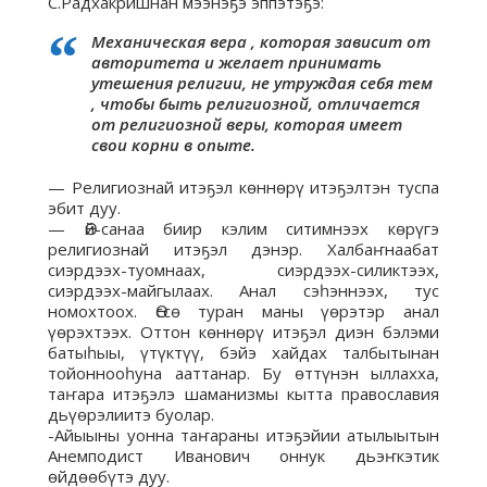
С.Радхакришнан мээнэҕэ эппэтэҕэ:
Механическая вера , которая зависит от
авторитета и желает принимать
утешения религии, не утруждая себя тем
, чтобы быть религиозной, отличается
от религиозной веры, которая имеет
свои корни в опыте.
— Религиознай итэҕэл көннөрү итэҕэлтэн туспа
эбит дуу.
— Өй-санаа биир кэлим ситимнээх көрүгэ
религиознай итэҕэл дэнэр. Халбаҥнаабат
сиэрдээх-туомнаах, сиэрдээх-силиктээх,
сиэрдээх-майгылаах. Анал сэһэннээх, тус
номохтоох. Өссө туран маны үөрэтэр анал
үөрэхтээх. Оттон көннөрү итэҕэл диэн бэлэми
батыһыы, үтүктүү, бэйэ хайдах талбытынан
тойоннооһуна ааттанар. Бу өттүнэн ыллахха,
таҥара итэҕэлэ шаманизмы кытта православия
дьүөрэлиитэ буолар.
-Айыыны уонна таҥараны итэҕэйии атылыытын
Анемподист Иванович оннук дьэҥкэтик
өйдөөбүтэ дуу.