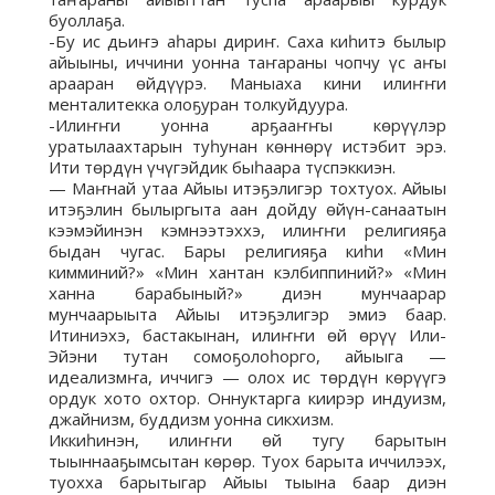
буоллаҕа.
-Бу ис дьиҥэ аһары дириҥ. Саха киһитэ былыр
айыыны, иччини уонна таҥараны чопчу үс аҥы
арааран өйдүүрэ. Маныаха кини илиҥҥи
менталитекка олоҕуран толкуйдуура.
-Илиҥҥи уонна арҕааҥҥы көрүүлэр
уратылаахтарын туһунан көннөрү истэбит эрэ.
Ити төрдүн үчүгэйдик быһаара түспэккиэн.
— Маҥнай утаа Айыы итэҕэлигэр тохтуох. Айыы
итэҕэлин былыргыта аан дойду өйүн-санаатын
кээмэйинэн кэмнээтэххэ, илиҥҥи религияҕа
быдан чугас. Бары религияҕа киһи «Мин
кимминий?» «Мин хантан кэлбиппиний?» «Мин
ханна барабыный?» диэн мунчаарар
мунчаарыыта Айыы итэҕэлигэр эмиэ баар.
Итиниэхэ, бастакынан, илиҥҥи өй өрүү Или-
Эйэни тутан сомоҕолоһорго, айыыга —
идеализмҥа, иччигэ — олох ис төрдүн көрүүгэ
ордук хото охтор. Оннуктарга киирэр индуизм,
джайнизм, буддизм уонна сикхизм.
Иккиһинэн, илиҥҥи өй тугу барытын
тыыннааҕымсытан көрөр. Туох барыта иччилээх,
туохха барытыгар Айыы тыына баар диэн