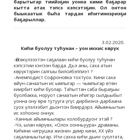
барытыгар тиийэҕин уонна кими баҕарар
кытта атах тэпсэ кэпсэтэҕин. Ол онтон
быыкаатык быһа тардан иһитиннэриэҕи
баҕарыллар.
3.02.2020.
Киһи буолуу туһунан – уон иккис көрүк
-Өксөкүлээхтэн саҕалаан киһи буолуу туһунан
кэпсэтии кэҥээн барда. Дьэ аны, саха атын
көрүктэрин салгыы билсибэппиэт ?
-Анемподист Софроновка тохтуох. Кини саха
өйүн-санаатын ис ымпыгар — чымпыгар өтөн
киирбит киһи буолар. Таһыттан саба быраҕыы
буолбакка, норуот санаатын иһигэр сылдьыбыт
уонна ону өрө тутууга үгүс дирбиэнэ-дарбаана
суох үлэлээбит дьонтон биирдэрэ. Айымньытын
ис хоһооно оннук.
-Ханнык айымньылары холобурдуоҥ этэй ?
-Чэ, ылан көрүөх, «Олох оонньуура» драманы.
Киһини «игрушка жизни» диир кини, ХХ үйэ
саҕаланыытыгар. Ити сахха киһи дьиҥ суолтата,