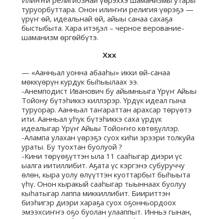
Илиҥҥи религиознай үөрэххэ шаманизмы утары
туруорбуттара. Онон илиҥҥи религия үөрэҕэ —
үрүҥ өй, идеальнай өй, айыы санаа сахаҕа
быстыбыта. Хара итэҕэл – черное верование-
шаманизм өргөйбүтэ.
Ххх
— «Аанньал уонна абааһы» икки өй-санаа
мөккүөрүн курдук быһыылаах ээ.
-Анемподист Иванович бу айымньыга Үрүҥ Айыы
Тойону бүтэһиккэ киллэрэр. Үрдүк идеал гына
туруорар. Аанньал таҥараттан арахсар төрүөтэ
ити. Аанньал уһук бүтэһиккэ саха үрдүк
идеалыгар Үрүҥ Айыы Тойоҥҥо көтөҕүллэр.
-Алампа улахан үөрэҕэ суох киһи эрээри толкуйа
ураты. Бу туохтан буолуой ?
-Кини төрүөҕүттэн ыла 11 сааһыгар диэри үс
ыалга иитиллибит. Аҕата үс кэргэнэ субуруччу
өлөн, кыра уолу өлүүттэн куоттарбыт быһыыта
үһү. Онон кыракый сааһыгар тыыннаах буолуу
кыһатыгар лаппа миккиллибит. Биириттэн
биэһигэр диэри хараҕа суох оҕонньордоох
эмээхсиҥҥэ оҕо буолан улааппыт. Инньэ гынан,