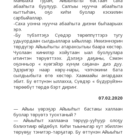
Маныаха туран, Айыыһыты бастаан саха
абааһыта буулуур. Салгыы нуучча абааһыта
кыттыһан, оҕо киһи буолар кэскилин
сарбыйаллар.
-Саха уонна нуучча абааһыта диэни быһаарыах
эрэ.
-Бу түбэлтэҕэ Сүөдэр төрөппүттэрэ тугу
удьуордаан сылдьаллара ыйыллар. Иккиэннэрин
төрдүгэр Айыыһыты атарахсытыы баара көстөр.
Чуолаан кинилэр хойутаан ыал буолуулара
итинтэн төрүөттээх. Дэлэҕэ даҕаны, Сэмэн
оҕонньор « күөгэйэр күнүм саҕана» диэ дуу.
Эдэригэр наар көрү-нары, чэпчэкини бата
сылдьыбыта өтө көстөр. Хаамаайы аҥардаах
эбит. Бу өттүнэн ыллахха, Сүөдэр « бүдүрүйэн»
төрөөбүт төрдө бэрт дириҥ.
07.02.2020
— Айыы үөрэҕэр Айыыһыт бастакы халлаан
буолар төрүөтэ туохтаный ?
— Айыыһыт халлаана төрүүр-ууһуур олоҕу
бэлиэтиир өйдөбүл. Киһи тыыныгар кут эбиллэн
төрүөҕү тэнитэр-тарҕатар. Бу өттүнэн Айыыһыт