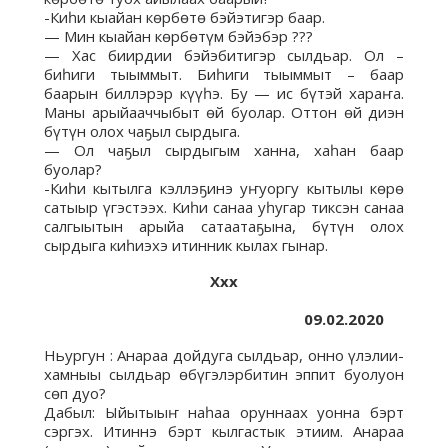
-Киһи кыайан көрбөтө бэйэтигэр баар.
— Мин кыайан көрбөтүм бэйэбэр ???
— Хас биирдии бэйэбитигэр сылдьар. Ол –
биһиги тыыммыт. Биһиги тыыммыт – баар
баарын биллэрэр күүһэ. Бу — ис бүтэй хараҥа.
Маны арыйааччыбыт өй буолар. Оттон өй диэн
бүтүн олох чаҕыл сырдыга.
— Ол чаҕыл сырдыгым ханна, хаһан баар
буолар?
-Киһи кытылга кэллэҕинэ уҥуоргу кытылы көрө
сатыыр үгэстээх. Киһи санаа уһугар тиксэн санаа
салгыытын арыйа сатаатаҕына, бүтүн олох
сырдыга киһиэхэ итинник кылах гынар.
Ххх
09.02.2020
Ньургун : Анараа дойдуга сылдьар, онно үлэлии-
хамныы сылдьар өбүгэлэрбитин эппит буолуон
сөп дуо?
Дабыл: Ыйытыыҥ наһаа оруннаах уонна бэрт
сэргэх. Итиннэ бэрт кылгастык этиим. Анараа