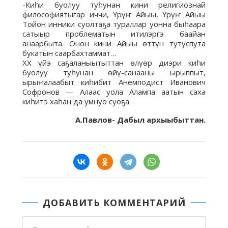
-Киһи буолуу туһунан кини религиознай
философиятыгар иччи, Үрүҥ Айыы, Үрүҥ Айыы
Тойон инники суолтаҕа тураллар уонна быһаара
сатыыр проблематын итилэргэ баайан
анаарбыта. Онон кини Айыы өттүн тутуспута
букатын саарбахтаммат…
ХХ үйэ саҕаланыытыттан өлүөр диэри киһи
буолуу туһунан өйү-санааны ырыппыт,
ырыҥалаабыт киһибит Анемподист Иванович
Софронов — Алаас уола Алампа аатын саха
киһитэ хаһан да умнуо суоҕа.
А.Павлов- Дабыл архыыбыттан.
ДОБАВИТЬ КОММЕНТАРИЙ