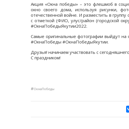
Акция «Окна победы» – это флешмоб в социа
окно своего дома, используя рисунки, ф
отечественной войне. И разместить в группу 
с отметкой (ФИО, улус/район (городской ок
#ОкнаПобедыЯкутии2022.
Самые оригинальные фотографии выйдут на 
#ОкнаПобеды #ОкнаПобедыЯкутии.
Друзья! начинаем участвовать с сегодняшнего 
С праздником!
#
ОкнаПобеды