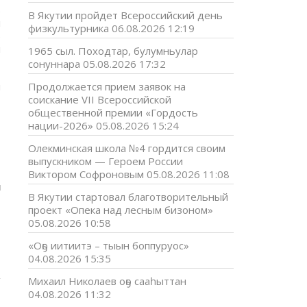
ь
В Якутии пройдет Всероссийский день
й
физкультурника
06.08.2026 12:19
)
ы
1965 сыл. Походтар, булумньулар
сонуннара
05.08.2026 17:32
и
Продолжается прием заявок на
соискание VII Всероссийской
общественной премии «Гордость
нации-2026»
05.08.2026 15:24
Олекминская школа №4 гордится своим
выпускником — Героем России
Виктором Софроновым
05.08.2026 11:08
u
В Якутии стартовал благотворительный
проект «Опека над лесным бизоном»
05.08.2026 10:58
«Оҕо иитиитэ – тыын боппуруос»
04.08.2026 15:35
Михаил Николаев оҕо сааһыттан
04.08.2026 11:32