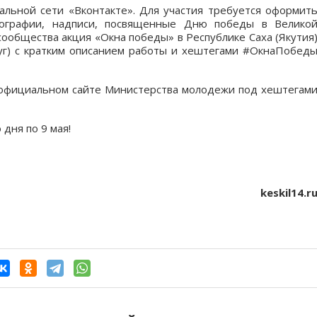
льной сети «Вконтакте». Для участия требуется оформит
отографии, надписи, посвященные Дню победы в Велико
сообщества акция «Окна победы» в Республике Саха (Якутия
руг) с кратким описанием работы и хештегами #ОкнаПобед
официальном сайте Министерства молодежи под хештегам
дня по 9 мая!
keskil14.r