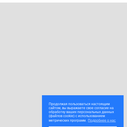
Продолжая пользоваться настоящим
сайтом, вы выражаете свое согласие на
обработку ваших персональных данных
(файлов cookie) с использованием
метрических программ.
Подробнее о нас