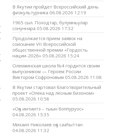
а
В Якутии пройдет Всероссийский день
физкультурника
06.08.2026 12:19
ю
1965 сыл. Походтар, булумньулар
м
сонуннара
05.08.2026 17:32
е
о
Продолжается прием заявок на
соискание VII Всероссийской
общественной премии «Гордость
х
нации-2026»
05.08.2026 15:24
а
Олекминская школа №4 гордится своим
выпускником — Героем России
Виктором Софроновым
05.08.2026 11:08
В Якутии стартовал благотворительный
е
проект «Опека над лесным бизоном»
.
05.08.2026 10:58
о
«Оҕо иитиитэ – тыын боппуруос»
04.08.2026 15:35
Михаил Николаев оҕо сааһыттан
в
04.08.2026 11:32