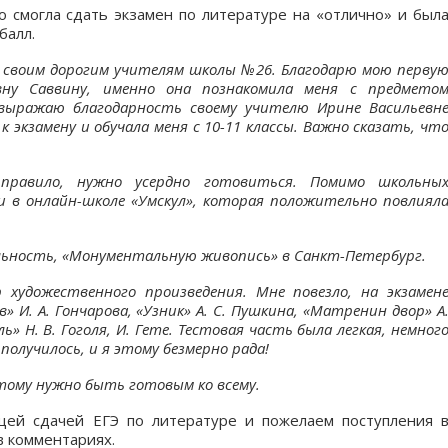
то смогла сдать экзамен по литературе на «отлично» и был
балл.
о своим
дорогим учителям школы №26. Благодарю мою перву
вну Саввину, именно она познакомила меня с предмето
 выражаю благодарность
своему учителю
Ирине Васильевн
е
к экзамену
и обучала меня с 10-11
классы
. Важно сказать, чт
правило, нужно усердно готовиться. Помимо школьны
 и в
онлайн-школе «
Умскул
», которая положительно повлиял
льность, «Монументальную живопись» в Санкт-Петербург.
художественного произведения. Мне повезло, на экзамен
» И. А. Гончарова, «Узник» А. С. Пушкина, «Матренин двор» А
ь» Н. В. Гоголя, И. Гете.
Тестовая часть была легкая, немног
 получилось, и я этому безмерно рада!
тому нужно быть готовым ко всему.
щей сдачей ЕГЭ по литературе и пожелаем поступления 
в комментариях.