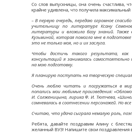
Со слов выпускницы, она очень счастлива, ч
крайне удивлена, что получила максимальный 
– В первую очередь, передаю огромное спасиб
учительницу
по литературе
Ксану Семено
литературы и вложила базу знаний. Также
Кузьминой, которая
помогла
мне в
подготовк
это не только моя, но и их заслуга.
Чтобы достичь такого результата, как 
консультаций я занималась самостоятельно
на мою подготовку.
Я планирую поступать на творческую специа
О
чень люблю читать и погружаться в мир 
попались мои любимые произведения:
«Обломов
И. Солж
еницына, лирика Ф. И. Тютчева,
«Шинел
сомневалась в соотнесении персонажей.
Но все
Считаю, что удача сыграла немалую роль, поэ
Ребята, давайте поздравим Алину с блестя
желанный ВУЗ! Напишите свои поздравления 