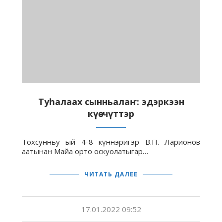
Туһалаах сынньалаҥ: эдэркээн
күөсчүттэр
Тохсунньу ый 4-8 күннэригэр В.П. Ларионов
аатынан Майа орто оскуолатыгар…
ЧИТАТЬ ДАЛЕЕ
17.01.2022 09:52