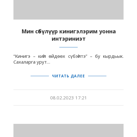
Мин сөбүлүүр кинигэлэрим уонна
интэриниэт
“Кинигэ – киһи өйдөөх сүбэһитэ” – бу кырдьык.
Сахаларга урут…
ЧИТАТЬ ДАЛЕЕ
08.02.2023 17:21