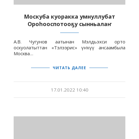
Москуба куоракка умнуллубат
Ороһооспотооҕу сынньалаҥ
А.В. Чугунов аатынан Мэлдьэхси орто
оскуолатыттан «Тэлээрис» үҥкүү ансаамбыла
Москва…
ЧИТАТЬ ДАЛЕЕ
17.01.2022 10:40