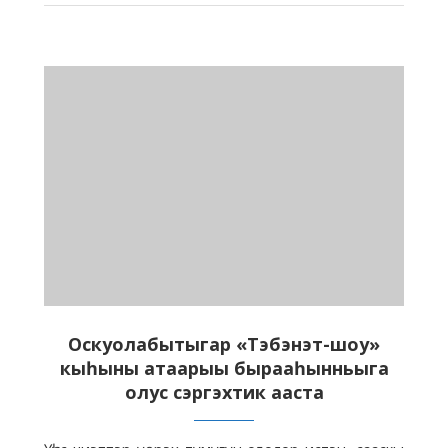
Оскуолабытыгар «Тэбэнэт-шоу»
кыһыны атаарыы бырааһынньыга
олус сэргэхтик ааста