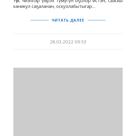
Үһүс чиэппэр үөрэх түмүгүн оҕолор истэн, сааскы
каникул саҕаланан, оскуолабытыгар…
ЧИТАТЬ ДАЛЕЕ
28.03.2022 09:53