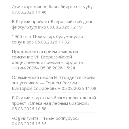
Дьиэ кэргэнинэн бары бииргэ оттуубут
07.08.2026 11:46
В Якутии пройдет Всероссийский день
физкультурника
06.08.2026 12:19
1965 сыл. Походтар, булумньулар
сонуннара
05.08.2026 17:32
Продолжается прием заявок на
соискание VII Всероссийской
общественной премии «Гордость
нации-2026»
05.08.2026 15:24
Олекминская школа №4 гордится своим
выпускником — Героем России
Виктором Софроновым
05.08.2026 11:08
В Якутии стартовал благотворительный
проект «Опека над лесным бизоном»
05.08.2026 10:58
«Оҕо иитиитэ – тыын боппуруос»
04.08.2026 15:35