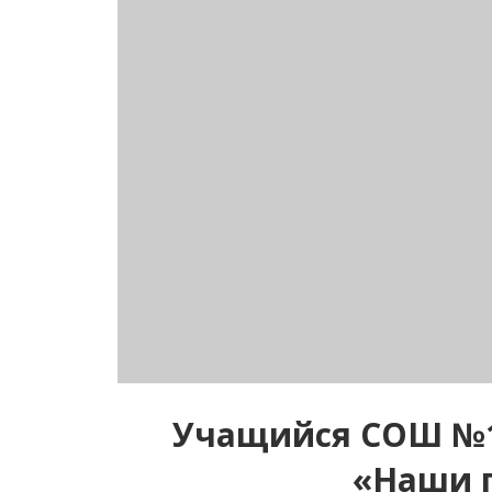
Учащийся СОШ №1 
«Наши п