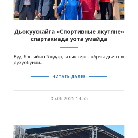
Дьокуускайга «Спортивные якутяне»
спартакиада уота умайда
Бүгүн, бэс ыйын 5 күнүгэр, ытык сиргэ «Арчы дьиэтэ»
духуобунай…
ЧИТАТЬ ДАЛЕЕ
05.06.2025 14:55