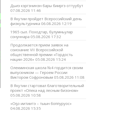
Дьиэ кэргэнинэн бары бииргэ оттуубут
07.08.2026 11:46
В Якутии пройдет Всероссийский день
физкультурника
06.08.2026 12:19
1965 сыл. Походтар, булумньулар
сонуннара
05.08.2026 17:32
Продолжается прием заявок на
соискание VII Всероссийской
общественной премии «Гордость
нации-2026»
05.08.2026 15:24
Олекминская школа №4 гордится своим
выпускником — Героем России
Виктором Софроновым
05.08.2026 11:08
В Якутии стартовал благотворительный
проект «Опека над лесным бизоном»
05.08.2026 10:58
«Оҕо иитиитэ – тыын боппуруос»
04.08.2026 15:35