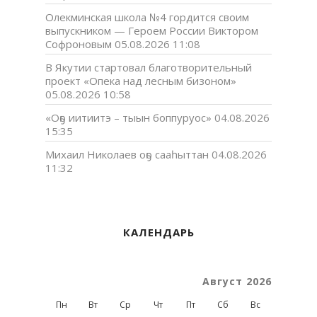
Олекминская школа №4 гордится своим
выпускником — Героем России Виктором
Софроновым
05.08.2026 11:08
В Якутии стартовал благотворительный
проект «Опека над лесным бизоном»
05.08.2026 10:58
«Оҕо иитиитэ – тыын боппуруос»
04.08.2026
15:35
Михаил Николаев оҕо сааһыттан
04.08.2026
11:32
КАЛЕНДАРЬ
Август 2026
Пн
Вт
Ср
Чт
Пт
Сб
Вс