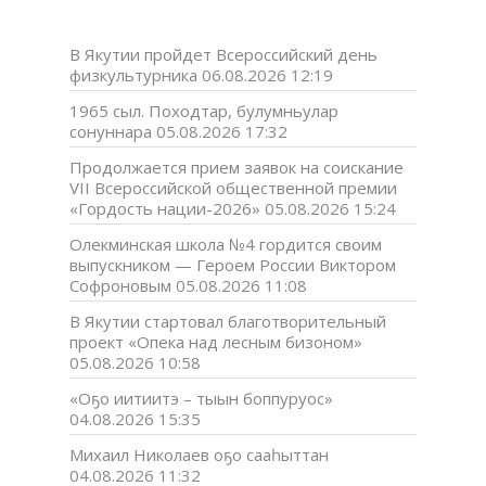
В Якутии пройдет Всероссийский день
физкультурника
06.08.2026 12:19
1965 сыл. Походтар, булумньулар
сонуннара
05.08.2026 17:32
Продолжается прием заявок на соискание
VII Всероссийской общественной премии
«Гордость нации-2026»
05.08.2026 15:24
Олекминская школа №4 гордится своим
выпускником — Героем России Виктором
Софроновым
05.08.2026 11:08
В Якутии стартовал благотворительный
проект «Опека над лесным бизоном»
05.08.2026 10:58
«Оҕо иитиитэ – тыын боппуруос»
04.08.2026 15:35
Михаил Николаев оҕо сааһыттан
04.08.2026 11:32