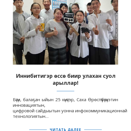
Иннибитигэр өссө биир улахан суол
арыллар!
Бүгүн, балаҕан ыйын 25 күнүгэр, Саха Өрөспүүбүлүкэтин
инновациятын,
цифровой сайдыытын уонна инфокоммуникационнай
технологиятын…
ЧИТАТЬ ДАЛЕЕ