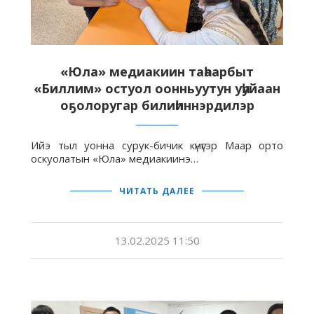
«Юла» медиакиин таһаарбыт
«Биллим» остуол оонньуутун уһуйаан
оҕолоругар билиһиннэрдилэр
Ийэ тыл уонна сурук-бичик күнүгэр Маар орто
оскуолатын «Юла» медиакиинэ…
ЧИТАТЬ ДАЛЕЕ
13.02.2025 11:50