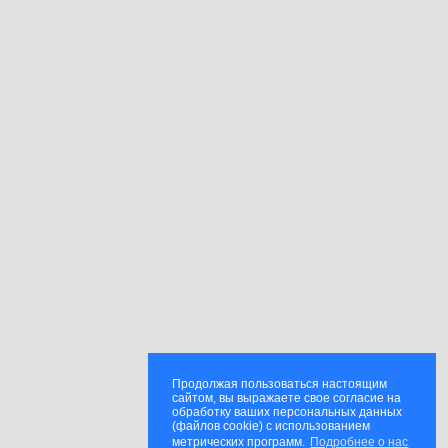
Продолжая пользоваться настоящим
сайтом, вы выражаете свое согласие на
обработку ваших персональных данных
(файлов cookie) с использованием
метрических программ.
Подробнее о нас