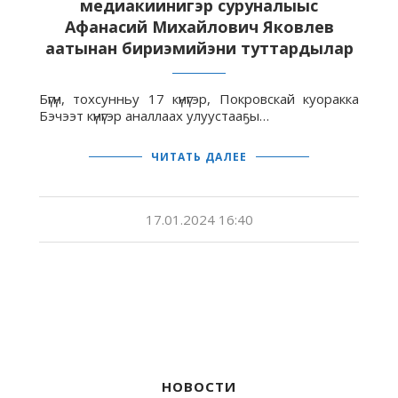
медиакиинигэр суруналыыс
Афанасий Михайлович Яковлев
аатынан бириэмийэни туттардылар
Бүгүн, тохсунньу 17 күнүгэр, Покровскай куоракка
Бэчээт күнүгэр аналлаах улуустааҕы…
ЧИТАТЬ ДАЛЕЕ
17.01.2024 16:40
НОВОСТИ