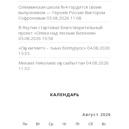
Олекминская школа №4 гордится своим
выпускником — Героем России Виктором
Софроновым
05.08.2026 11:08
В Якутии стартовал благотворительный
проект «Опека над лесным бизоном»
05.08.2026 10:58
«Оҕо иитиитэ – тыын боппуруос»
04.08.2026
15:35
Михаил Николаев оҕо сааһыттан
04.08.2026
11:32
КАЛЕНДАРЬ
Август 2026
Пн
Вт
Ср
Чт
Пт
Сб
Вс